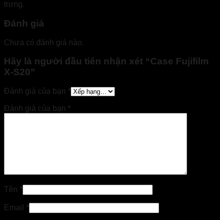
trưng.
Đánh giá
Chưa có đánh giá nào.
Hãy là người đầu tiên nhận xét “Case Fujifilm
X-S20”
Đánh giá của bạn
*
Đánh giá của bạn
*
Tên
*
Email
*