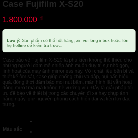
Case Fujifilm X-S20
1.800.000
₫
Lưu ý:
Sản phẩm có thể hết hàng, xin vui lòng inbox hoặc liên
hệ hotline để kiểm tra trước.
Case bảo vệ Fujifilm X-S20 là phụ kiện không thể thiếu cho
những người đam mê nhiếp ảnh muốn duy trì sự nhỏ gọn,
linh hoạt của máy ảnh mirrorless này. Với chất liệu bền bỉ và
thiết kế ôm sát, case giúp chống chịu va đập, bụi bẩn hiệu
quả, đồng thời đảm bảo mọi nút bấm, màn hình lật vẫn hoạt
động mượt mà mà không hề vướng víu. Đây là giải pháp tối
ưu để bảo vệ thiết bị trong các chuyến đi xa hay chụp ảnh
hàng ngày, giữ nguyên phong cách hiện đại và tiện lợi đặc
trưng.
Màu sắc