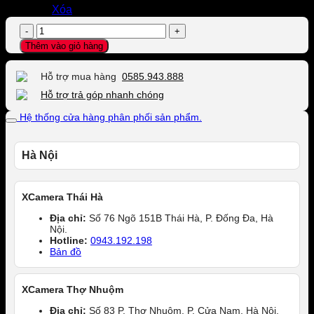
Xóa
Case
Fujifilm
Thêm vào giỏ hàng
X-
S20
Hỗ trợ mua hàng
0585.943.888
số
lượng
Hỗ trợ trả góp nhanh chóng
Hệ thống cửa hàng phân phối sản phẩm.
Hà Nội
XCamera Thái Hà
Địa chỉ:
Số 76 Ngõ 151B Thái Hà, P. Đống Đa, Hà
Nội.
Hotline:
0943.192.198
Bản đồ
XCamera Thợ Nhuộm
Địa chỉ:
Số 83 P. Thợ Nhuộm, P. Cửa Nam, Hà Nội.