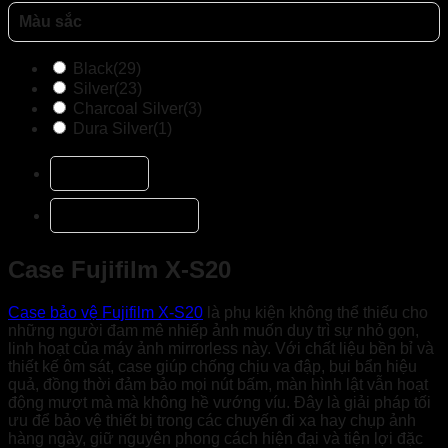
Màu sắc
Black
(29)
Silver
(23)
Charcoal Silver
(3)
Dura Silver
(1)
Mô tả
Đánh giá (0)
Case Fujifilm X-S20
Case bảo vệ Fujifilm X-S20
là phụ kiện không thể thiếu cho
những người đam mê nhiếp ảnh muốn duy trì sự nhỏ gọn,
linh hoạt của máy ảnh mirrorless này. Với chất liệu bền bỉ và
thiết kế ôm sát, case giúp chống chịu va đập, bụi bẩn hiệu
quả, đồng thời đảm bảo mọi nút bấm, màn hình lật vẫn hoạt
động mượt mà mà không hề vướng víu. Đây là giải pháp tối
ưu để bảo vệ thiết bị trong các chuyến đi xa hay chụp ảnh
hàng ngày, giữ nguyên phong cách hiện đại và tiện lợi đặc