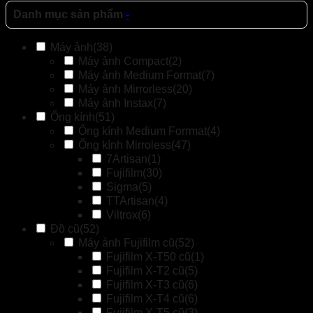
Danh mục sản phẩm
-
Máy ảnh
(38)
Máy ảnh Compact
(2)
Máy ảnh Medium Format
(7)
Máy ảnh Mirrorless
(20)
Máy ảnh Instax
(7)
Ống kính
(51)
Ống kính Medium Forrmat
(4)
Ống kính Mirroless
(47)
7Artisan
(1)
Fujifilm
(30)
Sigma
(5)
TTArtisan
(4)
Viltrox
(6)
Đồ cũ
(52)
Máy ảnh Fujifilm cũ
(52)
Fujifilm X-T50 cũ
(1)
Fujifilm X-T2 cũ
(5)
Fujifilm X-T3 cũ
(6)
Fujifilm X-T4 cũ
(6)
Fujifilm X-T5 cũ
(3)