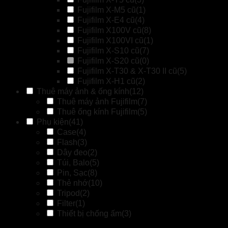
Fujifilm X-M5 cũ
(1)
Fujifilm X-E4 cũ
(4)
Fujifilm X100V cũ
(8)
Fujifilm X100VI cũ
(1)
Fujifilm X-S10 cũ
(7)
Fujifilm X-S20 cũ
(0)
Fujifilm X-T30 & X-T30 II cũ
(5)
Fujifilm X-H1 cũ
(2)
Thuê máy ảnh & ống kính
(12)
Thuê máy ảnh Fujifilm
(7)
Thuê ống kính Fujifilm
(5)
Phụ kiện
(41)
Case
(4)
Flash
(3)
Dây đeo
(2)
Túi, Balo
(5)
Pin, Sạc
(8)
Thẻ nhớ
(10)
Tripod
(2)
Filter
(1)
Thiết bị chống ấm
(3)