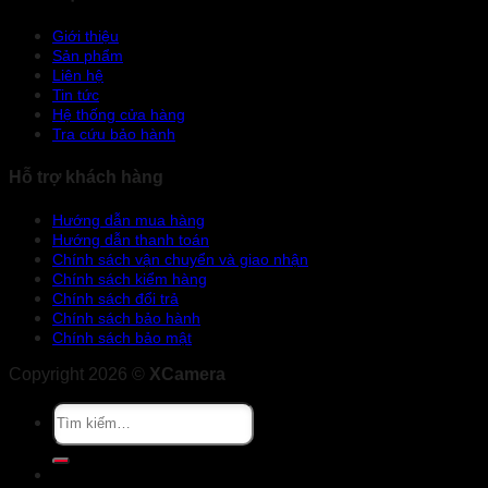
Giới thiệu
Sản phẩm
Liên hệ
Tin tức
Hệ thống cửa hàng
Tra cứu bảo hành
Hỗ trợ khách hàng
Hướng dẫn mua hàng
Hướng dẫn thanh toán
Chính sách vận chuyển và giao nhận
Chính sách kiểm hàng
Chính sách đổi trả
Chính sách bảo hành
Chính sách bảo mật
Copyright 2026 ©
XCamera
Tìm
kiếm:
Khuyến mãi