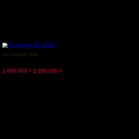
Pin Fujifilm NP-W235
Giá
Giá
1.600.000
₫
1.390.000
₫
gốc
hiện
là:
tại
1.600.000 ₫.
là:
1.390.000 ₫.