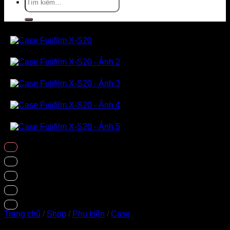
kiếm:
Trang chủ
/
Shop
/
Phụ kiện
/
Case