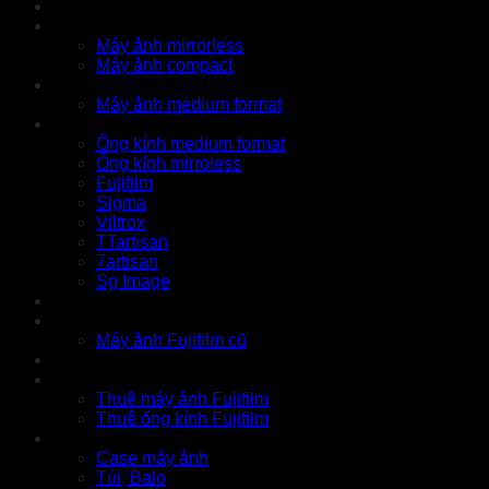
Cửa hàng
X Series
Máy ảnh mirrorless
Máy ảnh compact
GFX Series
Máy ảnh medium format
Ống kính
Ống kính medium format
Ống kính mirroless
Fujifilm
Sigma
Viltrox
TTartisan
7artisan
Sg Image
Instax
Đồ cũ
Máy ảnh Fujifilm cũ
Thu cũ
Cho thuê
Thuê máy ảnh Fujifilm
Thuê ống kính Fujifilm
Phụ kiện
Case máy ảnh
Túi, Balo