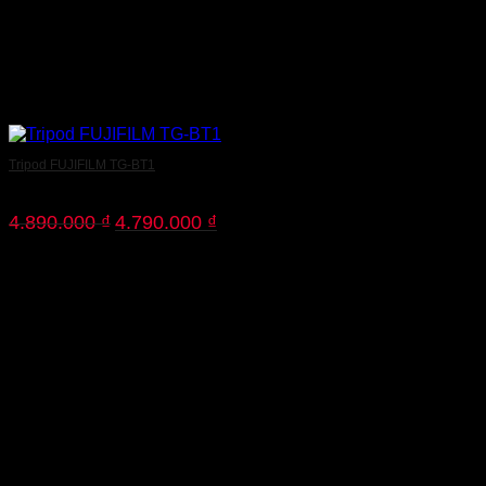
Tripod FUJIFILM TG-BT1
Giá
Giá
4.890.000
₫
4.790.000
₫
gốc
hiện
là:
tại
4.890.000 ₫.
là:
4.790.000 ₫.