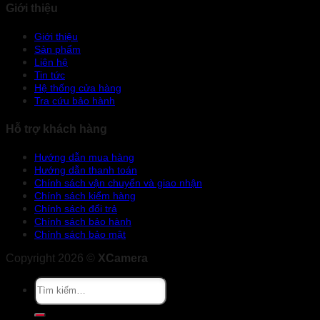
Giới thiệu
Giới thiệu
Sản phẩm
Liên hệ
Tin tức
Hệ thống cửa hàng
Tra cứu bảo hành
Hỗ trợ khách hàng
Hướng dẫn mua hàng
Hướng dẫn thanh toán
Chính sách vận chuyển và giao nhận
Chính sách kiểm hàng
Chính sách đổi trả
Chính sách bảo hành
Chính sách bảo mật
Copyright 2026 ©
XCamera
Tìm
kiếm: