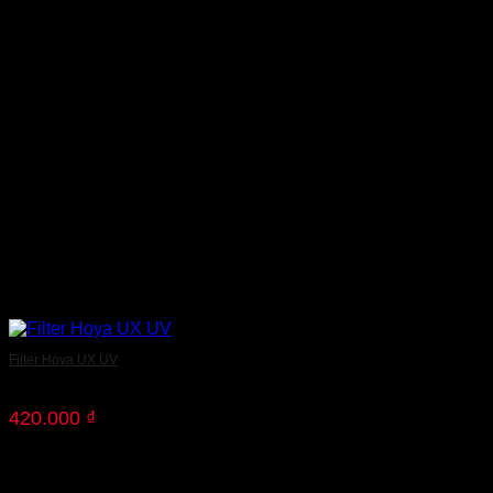
Filter Hoya UX UV
420.000
₫