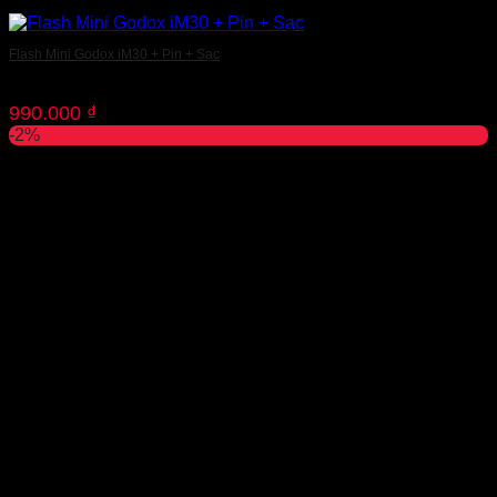
Flash Mini Godox iM30 + Pin + Sạc
990.000
₫
-2%