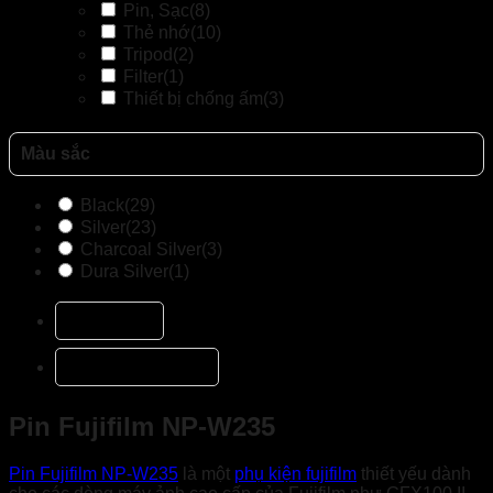
Pin, Sạc
(8)
Thẻ nhớ
(10)
Tripod
(2)
Filter
(1)
Thiết bị chống ấm
(3)
Màu sắc
Black
(29)
Silver
(23)
Charcoal Silver
(3)
Dura Silver
(1)
Mô tả
Đánh giá (1)
Pin Fujifilm NP-W235
Pin Fujifilm NP-W235
là một
phụ kiện fujifilm
thiết yếu dành