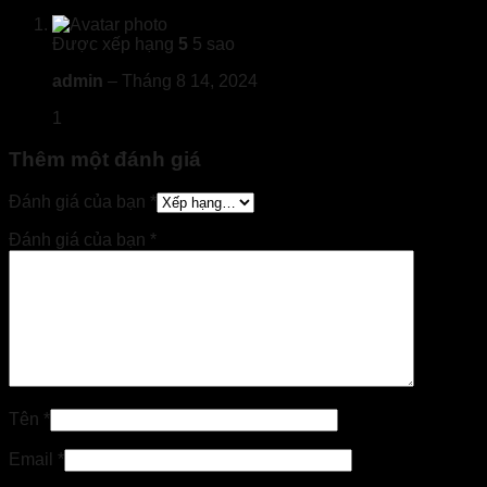
Được xếp hạng
5
5 sao
admin
–
Tháng 8 14, 2024
1
Thêm một đánh giá
Đánh giá của bạn
*
Đánh giá của bạn
*
Tên
*
Email
*