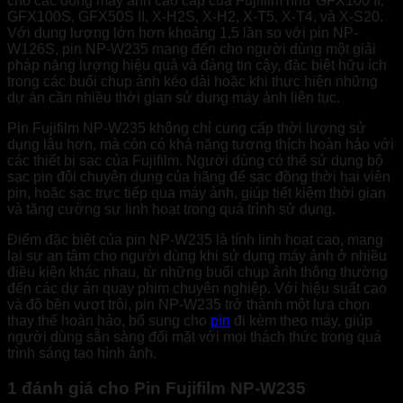
cho các dòng máy ảnh cao cấp của Fujifilm như GFX100 II,
GFX100S, GFX50S II, X-H2S, X-H2, X-T5, X-T4, và X-S20.
Với dung lượng lớn hơn khoảng 1,5 lần so với pin NP-
W126S, pin NP-W235 mang đến cho người dùng một giải
pháp năng lượng hiệu quả và đáng tin cậy, đặc biệt hữu ích
trong các buổi chụp ảnh kéo dài hoặc khi thực hiện những
dự án cần nhiều thời gian sử dụng máy ảnh liên tục.
Pin Fujifilm NP-W235 không chỉ cung cấp thời lượng sử
dụng lâu hơn, mà còn có khả năng tương thích hoàn hảo với
các thiết bị sạc của Fujifilm. Người dùng có thể sử dụng bộ
sạc pin đôi chuyên dụng của hãng để sạc đồng thời hai viên
pin, hoặc sạc trực tiếp qua máy ảnh, giúp tiết kiệm thời gian
và tăng cường sự linh hoạt trong quá trình sử dụng.
Điểm đặc biệt của pin NP-W235 là tính linh hoạt cao, mang
lại sự an tâm cho người dùng khi sử dụng máy ảnh ở nhiều
điều kiện khác nhau, từ những buổi chụp ảnh thông thường
đến các dự án quay phim chuyên nghiệp. Với hiệu suất cao
và độ bền vượt trội, pin NP-W235 trở thành một lựa chọn
thay thế hoàn hảo, bổ sung cho
pin
đi kèm theo máy, giúp
người dùng sẵn sàng đối mặt với mọi thách thức trong quá
trình sáng tạo hình ảnh.
1 đánh giá cho
Pin Fujifilm NP-W235