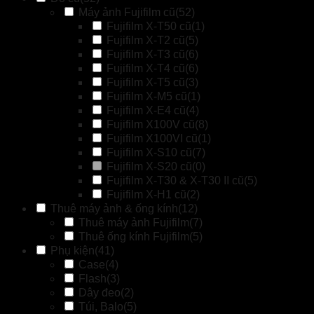
Máy ảnh Fujifilm cũ
(52)
Fujifilm X-T50 cũ
(1)
Fujifilm X-T2 cũ
(5)
Fujifilm X-T3 cũ
(6)
Fujifilm X-T4 cũ
(6)
Fujifilm X-T5 cũ
(3)
Fujifilm X-M5 cũ
(1)
Fujifilm X-E4 cũ
(4)
Fujifilm X100V cũ
(8)
Fujifilm X100VI cũ
(1)
Fujifilm X-S10 cũ
(7)
Fujifilm X-S20 cũ
(0)
Fujifilm X-T30 & X-T30 II cũ
(5)
Fujifilm X-H1 cũ
(2)
Thuê máy ảnh & ống kính
(12)
Thuê máy ảnh Fujifilm
(7)
Thuê ống kính Fujifilm
(5)
Phụ kiện
(41)
Case
(4)
Flash
(3)
Dây đeo
(2)
Túi, Balo
(5)