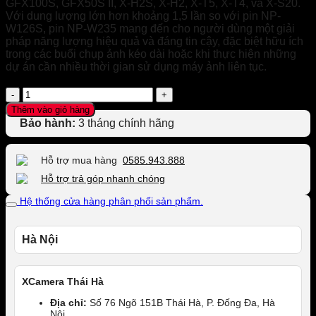
GFX100S, GFX50S II, X-H2S, X-H2, X-T5, X-T4, và X-S20.
Với dung lượng lớn hơn khoảng 1,5 lần so với pin NP-
W126S, pin NP-W235 mang đến cho người dùng một giải
pháp năng lượng hiệu quả và đáng tin cậy, đặc biệt hữu ích
trong các buổi chụp ảnh kéo dài hoặc khi thực hiện những
dự án cần nhiều thời gian sử dụng máy ảnh liên tục.
Pin
Fujifilm
Thêm vào giỏ hàng
NP-
Bảo hành:
3 tháng chính hãng
W235
số
lượng
Hỗ trợ mua hàng
0585.943.888
Hỗ trợ trả góp nhanh chóng
Hệ thống cửa hàng phân phối sản phẩm.
Hà Nội
XCamera Thái Hà
Địa chỉ:
Số 76 Ngõ 151B Thái Hà, P. Đống Đa, Hà
Nội.