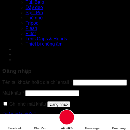
Túi, Balo
Dây đeo
Sạc, Pin
Thẻ nhớ
Tripod
Flash
Filter
Lens Caps & Hoods
Thiết bị chống ẩm
Tin tức
Liên hệ
Đăng nhập
Bắt
Tên tài khoản hoặc địa chỉ email
*
buộc
Bắt
Mật khẩu
*
buộc
Ghi nhớ mật khẩu
Đăng nhập
Quên mật khẩu?
Gọi điện
Facebook
Chat Zalo
Messenger
Cửa hàng