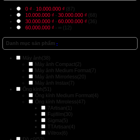
0
₫
-
10.000.000
₫
(87)
10.000.000
₫
-
30.000.000
₫
(68)
30.000.000
₫
-
60.000.000
₫
(36)
60.000.000
₫
- ∞ (12)
Danh mục sản phẩm
-
Máy ảnh
(38)
Máy ảnh Compact
(2)
Máy ảnh Medium Format
(7)
Máy ảnh Mirrorless
(20)
Máy ảnh Instax
(7)
Ống kính
(51)
Ống kính Medium Forrmat
(4)
Ống kính Mirroless
(47)
7Artisan
(1)
Fujifilm
(30)
Sigma
(5)
TTArtisan
(4)
Viltrox
(6)
Đồ cũ
(52)