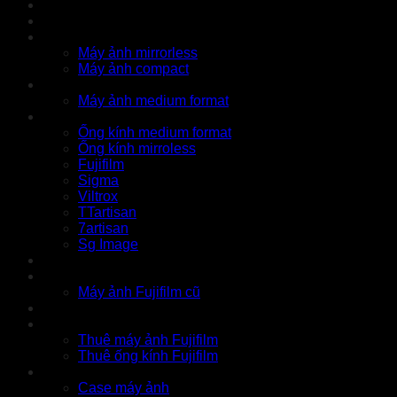
Khuyến mãi
Cửa hàng
X Series
Máy ảnh mirrorless
Máy ảnh compact
GFX Series
Máy ảnh medium format
Ống kính
Ống kính medium format
Ống kính mirroless
Fujifilm
Sigma
Viltrox
TTartisan
7artisan
Sg Image
Instax
Đồ cũ
Máy ảnh Fujifilm cũ
Thu cũ
Cho thuê
Thuê máy ảnh Fujifilm
Thuê ống kính Fujifilm
Phụ kiện
Case máy ảnh