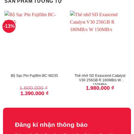
SẢN PHẨM TƯƠNG TỰ
-13%
Bộ Sạc Pin Fujifilm BC-W235
Thẻ nhớ SD Exascend Catalyst
V30 256GB R 180MB/s W
150MB/s
1.600.000
₫
1.980.000
₫
Giá
Giá
1.390.000
₫
gốc
hiện
là:
tại
1.600.000 ₫.
là:
1.390.000 ₫.
Đăng kí nhận thông báo