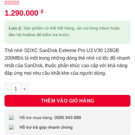
5.00
1
trên 5
1.290.000
₫
dựa trên
đánh giá
Lưu ý:
Sản phẩm có thể hết hàng, xin vui lòng inbox hoặc
liên hệ hotline để kiểm tra trước.
Thẻ nhớ SDXC SanDisk Extreme Pro U3 V30 128GB
200MB/s là một trong những dòng thẻ nhớ có tốc độ nhanh
nhất của SanDisk, thuộc phân khúc cao cấp với khả năng
đáp ứng mọi nhu cầu khắt khe của người dùng.
Thẻ nhớ SDXC SanDisk Extreme Pro U3 V30 128GB 200MB/s số
THÊM VÀO GIỎ HÀNG
Hỗ trợ mua hàng
0585.943.888
Hỗ trợ trả góp nhanh chóng