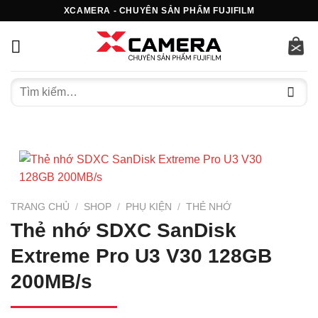
Bỏ
XCAMERA - CHUYÊN SẢN PHẨM FUJIFILM
qua
nội
dung
Tìm
kiếm:
TRANG CHỦ
/
SHOP
/
PHỤ KIỆN
/
THẺ NHỚ
Thẻ nhớ SDXC SanDisk
Extreme Pro U3 V30 128GB
200MB/s