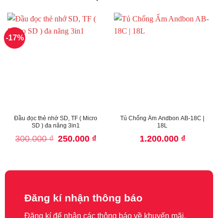
-17%
Đầu đọc thẻ nhớ SD, TF ( Micro
Tủ Chống Ẩm Andbon AB-18C |
SD ) đa năng 3in1
18L
Giá
Giá
300.000
₫
250.000
₫
1.200.000
₫
gốc
hiện
là:
tại
300.000 ₫.
là:
250.000 ₫.
Đăng kí nhận thông báo
Đăng kí để nhận các thông báo về khuyến mãi.