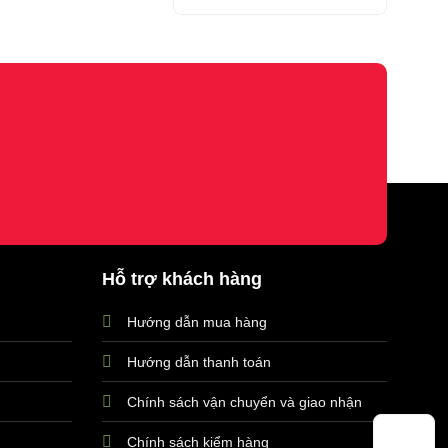
1.400.000 ₫.
là:
là:
tại
990.000 ₫.
1.600.000 ₫.
là:
1.390.000 ₫.
Hỗ trợ khách hàng
Hướng dẫn mua hàng
Hướng dẫn thanh toán
Chính sách vận chuyển và giao nhận
Chính sách kiểm hàng