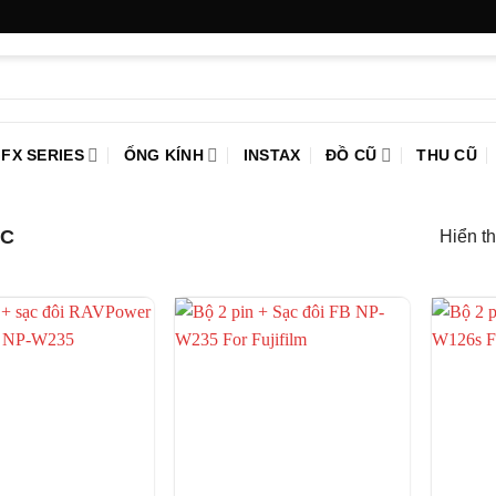
FX SERIES
ỐNG KÍNH
INSTAX
ĐỒ CŨ
THU CŨ
ẠC
Hiển th