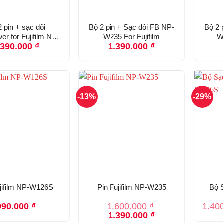
 pin + sạc đôi
Bộ 2 pin + Sạc đôi FB NP-
Bộ 2 
r for Fujifilm NP-
W235 For Fujifilm
W
.390.000
₫
1.390.000
₫
W235
-13%
-29%
ujifilm NP-W126S
Pin Fujifilm NP-W235
Bộ S
990.000
₫
1.600.000
₫
1.40
Giá
Giá
1.390.000
₫
gốc
hiện