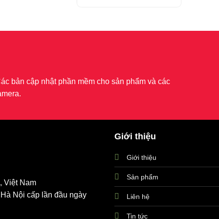
là:
tại
1.600.000 ₫.
là:
1.390.000 ₫.
 Các bản cập nhật phần mềm cho sản phẩm và các
amera.
Giới thiệu
Giới thiệu
Sản phẩm
, Việt Nam
Hà Nội cấp lần đầu ngày
Liên hệ
Tin tức