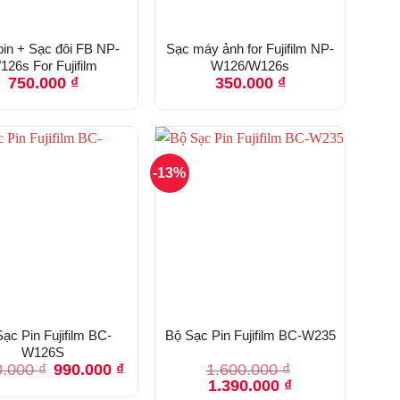
pin + Sạc đôi FB NP-
Sạc máy ảnh for Fujifilm NP-
126s For Fujifilm
W126/W126s
750.000
₫
350.000
₫
-13%
ạc Pin Fujifilm BC-
Bộ Sạc Pin Fujifilm BC-W235
W126S
Giá
Giá
0.000
₫
990.000
₫
1.600.000
₫
gốc
hiện
Giá
Giá
1.390.000
₫
là:
tại
gốc
hiện