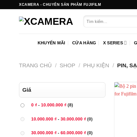
Bỏ
XCAMERA - CHUYÊN SẢN PHẨM FUJIFILM
qua
Tìm
nội
kiếm:
dung
KHUYẾN MÃI
CỬA HÀNG
X SERIES
G
TRANG CHỦ
/
SHOP
/
PHỤ KIỆN
/
PIN, S
Giá
0
₫
-
10.000.000
₫
(8)
10.000.000
₫
-
30.000.000
₫
(0)
30.000.000
₫
-
60.000.000
₫
(0)