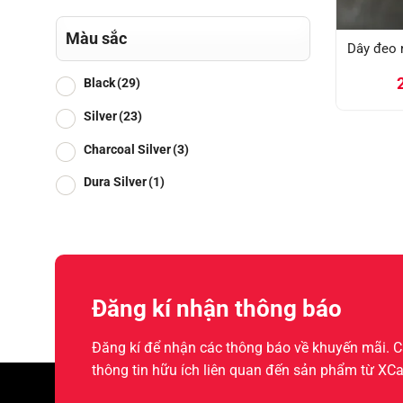
Màu sắc
Dây đeo
Black
(29)
Silver
(23)
Charcoal Silver
(3)
Dura Silver
(1)
Đăng kí nhận thông báo
Đăng kí để nhận các thông báo về khuyến mãi.
thông tin hữu ích liên quan đến sản phẩm từ XC