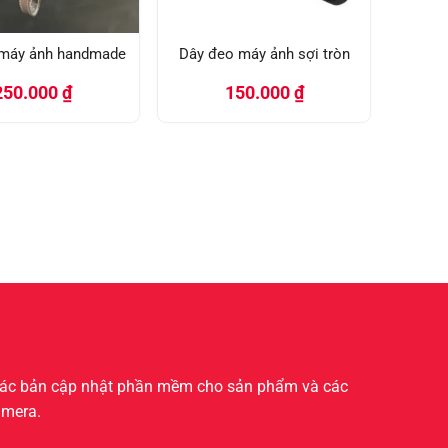
 máy ảnh handmade
Dây đeo máy ảnh sợi tròn
250.000
₫
150.000
₫
 Các bản cập nhật phần mềm cho sản phẩm và các
amera.