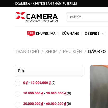
Bỏ
XCAMERA - CHUYÊN SẢN PHẨM FUJIFILM
qua
Tìm
nội
kiếm:
dung
KHUYẾN MÃI
CỬA HÀNG
X SERIES
TRANG CHỦ
/
SHOP
/
PHỤ KIỆN
/
DÂY ĐEO
Giá
0
₫
-
10.000.000
₫
(2)
10.000.000
₫
-
30.000.000
₫
(0)
30.000.000
₫
-
60.000.000
₫
(0)