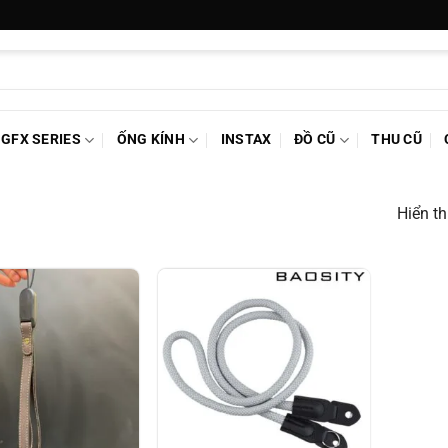
GFX SERIES
ỐNG KÍNH
INSTAX
ĐỒ CŨ
THU CŨ
Hiển th