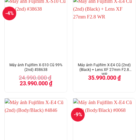
-4%
Máy ảnh Fujifilm X-S10 Cũ 99%
Máy ảnh Fujifilm X-E4 Cũ (2nd)
(2nd) #38638
(Black) + Lens XF 27mm F2.8
WR
24.990.000
₫
35.990.000
₫
Giá
Giá
23.990.000
₫
gốc
hiện
là:
tại
24.990.000 ₫.
là:
23.990.000 ₫.
-9%