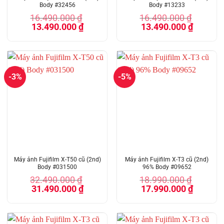
Body #32456
Body #13233
16.490.000
₫
16.490.000
₫
Giá
Giá
Giá
Giá
13.490.000
₫
13.490.000
₫
gốc
hiện
gốc
hiện
là:
tại
là:
tại
16.490.000 ₫.
là:
16.490.000 ₫.
là:
13.490.000 ₫.
13.490.00
-3%
-5%
Máy ảnh Fujifilm X-T50 cũ (2nd)
Máy ảnh Fujifilm X-T3 cũ (2nd)
Body #031500
96% Body #09652
32.490.000
₫
18.990.000
₫
Giá
Giá
Giá
Giá
31.490.000
₫
17.990.000
₫
gốc
hiện
gốc
hiện
là:
tại
là:
tại
32.490.000 ₫.
là:
18.990.000 ₫.
là:
31.490.000 ₫.
17.990.00