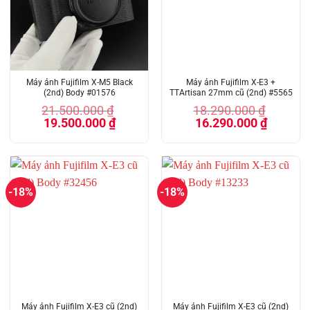
Máy ảnh Fujifilm X-M5 Black
Máy ảnh Fujifilm X-E3 +
(2nd) Body #01576
TTArtisan 27mm cũ (2nd) #5565
21.500.000
₫
18.290.000
₫
Giá
Giá
Giá
Giá
19.500.000
₫
16.290.000
₫
gốc
hiện
gốc
hiện
là:
tại
là:
tại
21.500.000 ₫.
là:
18.290.000 ₫.
là:
19.500.000 ₫.
16.290.00
-18%
-18%
Máy ảnh Fujifilm X-E3 cũ (2nd)
Máy ảnh Fujifilm X-E3 cũ (2nd)