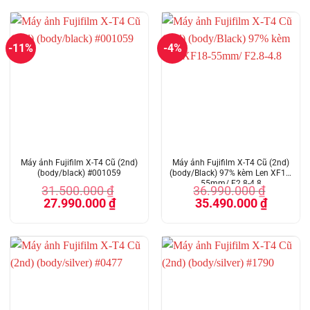
-11%
-4%
Máy ảnh Fujifilm X-T4 Cũ (2nd)
Máy ảnh Fujifilm X-T4 Cũ (2nd)
(body/black) #001059
(body/Black) 97% kèm Len XF18-
55mm/ F2.8-4.8
31.500.000
₫
36.990.000
₫
Giá
Giá
Giá
Giá
27.990.000
₫
35.490.000
₫
gốc
hiện
gốc
hiện
là:
tại
là:
tại
31.500.000 ₫.
là:
36.990.000 ₫.
là:
27.990.000 ₫.
35.490.00