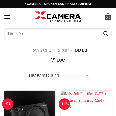
Bỏ
XCAMERA - CHUYÊN SẢN PHẨM FUJIFILM
qua
nội
dung
Tìm
kiếm:
TRANG CHỦ
/
SHOP
/
ĐỒ CŨ
LỌC
-9%
-11%