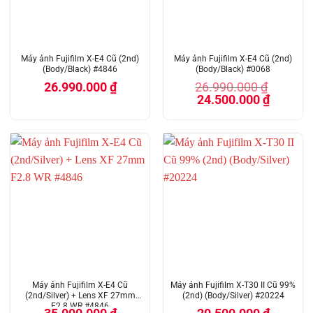
Máy ảnh Fujifilm X-E4 Cũ (2nd)
Máy ảnh Fujifilm X-E4 Cũ (2nd)
(Body/Black) #4846
(Body/Black) #0068
26.990.000
₫
26.990.000
₫
Giá
Giá
24.500.000
₫
gốc
hiện
là:
tại
26.990.000 ₫.
là:
24.500.00
Máy ảnh Fujifilm X-E4 Cũ
Máy ảnh Fujifilm X-T30 II Cũ 99%
(2nd/Silver) + Lens XF 27mm
(2nd) (Body/Silver) #20224
F2.8 WR #4846