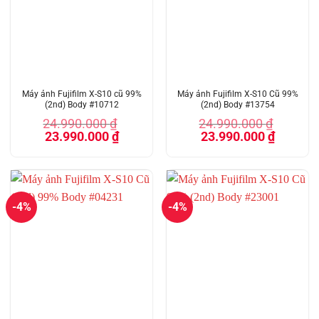
Máy ảnh Fujifilm X-S10 cũ 99%
Máy ảnh Fujifilm X-S10 Cũ 99%
(2nd) Body #10712
(2nd) Body #13754
24.990.000
₫
24.990.000
₫
Giá
Giá
Giá
Giá
23.990.000
₫
23.990.000
₫
gốc
hiện
gốc
hiện
là:
tại
là:
tại
24.990.000 ₫.
là:
24.990.000 ₫.
là:
23.990.000 ₫.
23.990.00
-4%
-4%