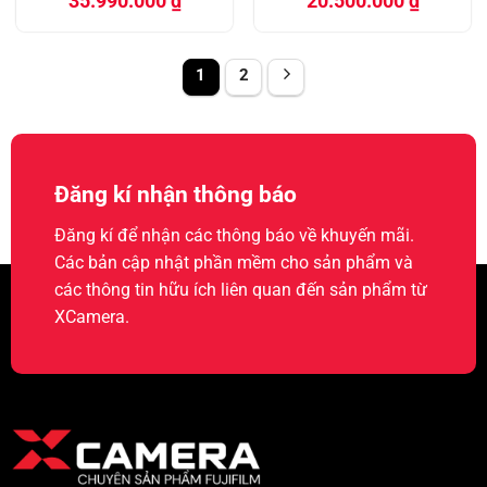
35.990.000
₫
20.500.000
₫
1
2
Đăng kí nhận thông báo
Đăng kí để nhận các thông báo về khuyến mãi.
Các bản cập nhật phần mềm cho sản phẩm và
các thông tin hữu ích liên quan đến sản phẩm từ
XCamera.