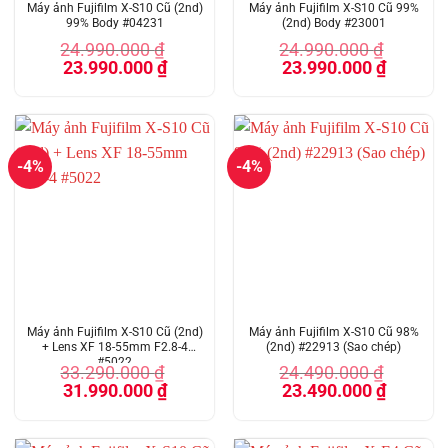
Máy ảnh Fujifilm X-S10 Cũ (2nd)
Máy ảnh Fujifilm X-S10 Cũ 99%
99% Body #04231
(2nd) Body #23001
24.990.000
₫
24.990.000
₫
Giá
Giá
Giá
Giá
23.990.000
₫
23.990.000
₫
gốc
hiện
gốc
hiện
là:
tại
là:
tại
24.990.000 ₫.
là:
24.990.000 ₫.
là:
23.990.000 ₫.
23.990.00
-4%
-4%
Máy ảnh Fujifilm X-S10 Cũ (2nd)
Máy ảnh Fujifilm X-S10 Cũ 98%
+ Lens XF 18-55mm F2.8-4
(2nd) #22913 (Sao chép)
#5022
33.290.000
₫
24.490.000
₫
Giá
Giá
Giá
Giá
31.990.000
₫
23.490.000
₫
gốc
hiện
gốc
hiện
là:
tại
là:
tại
33.290.000 ₫.
là:
24.490.000 ₫.
là:
31.990.000 ₫.
23.490.00