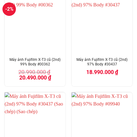
-2%
Máy ảnh Fujifilm X-T3 cũ (2nd)
Máy ảnh Fujifilm X-T3 cũ (2nd)
99% Body #00362
97% Body #30437
20.990.000
₫
18.990.000
₫
Giá
Giá
20.490.000
₫
gốc
hiện
là:
tại
20.990.000 ₫.
là:
20.490.000 ₫.