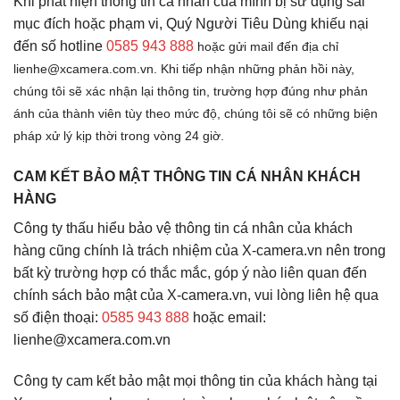
Khi phát hiện thông tin cá nhân của mình bị sử dụng sai
mục đích hoặc phạm vi, Quý Người Tiêu Dùng khiếu nại
đến số hotline
0585 943 888
hoặc gửi mail đến địa chỉ
lienhe@xcamera.com.vn. Khi tiếp nhận những phản hồi này,
chúng tôi sẽ xác nhận lại thông tin, trường hợp đúng như phản
ánh của thành viên tùy theo mức độ, chúng tôi sẽ có những biện
pháp xử lý kịp thời trong vòng 24 giờ.
CAM KẾT BẢO MẬT THÔNG TIN CÁ NHÂN KHÁCH
HÀNG
Công ty thấu hiểu bảo vệ thông tin cá nhân của khách
hàng cũng chính là trách nhiệm của X-camera.vn nên trong
bất kỳ trường hợp có thắc mắc, góp ý nào liên quan đến
chính sách bảo mật của X-camera.vn, vui lòng liên hệ qua
số điện thoại:
0585 943 888
hoặc email:
lienhe@xcamera.com.vn
Công ty cam kết bảo mật mọi thông tin của khách hàng tại