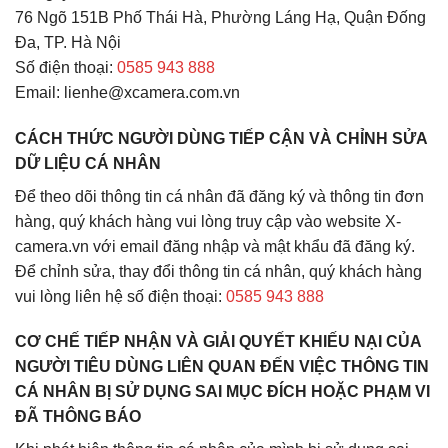
76 Ngõ 151B Phố Thái Hà, Phường Láng Hạ, Quận Đống
Đa, TP. Hà Nội
Số điện thoại:
0585 943 888
Email: lienhe@xcamera.com.vn
CÁCH THỨC NGƯỜI DÙNG TIẾP CẬN VÀ CHỈNH SỬA
DỮ LIỆU CÁ NHÂN
Để theo dõi thông tin cá nhân đã đăng ký và thông tin đơn
hàng, quý khách hàng vui lòng truy cập vào website X-
camera.vn với email đăng nhập và mật khẩu đã đăng ký.
Để chỉnh sửa, thay đổi thông tin cá nhân, quý khách hàng
vui lòng liên hệ số điện thoại:
0585 943 888
CƠ CHẾ TIẾP NHẬN VÀ GIẢI QUYẾT KHIẾU NẠI CỦA
NGƯỜI TIÊU DÙNG LIÊN QUAN ĐẾN VIỆC THÔNG TIN
CÁ NHÂN BỊ SỬ DỤNG SAI MỤC ĐÍCH HOẶC PHẠM VI
ĐÃ THÔNG BÁO