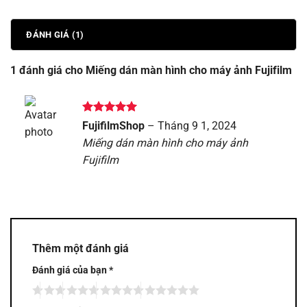
ĐÁNH GIÁ (1)
1 đánh giá cho
Miếng dán màn hình cho máy ảnh Fujifilm
Được xếp
FujifilmShop
–
Tháng 9 1, 2024
hạng
5
5
Miếng dán màn hình cho máy ảnh
sao
Fujifilm
Thêm một đánh giá
Đánh giá của bạn
*