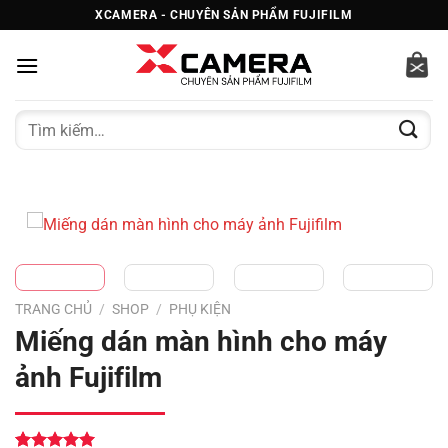
Bỏ
XCAMERA - CHUYÊN SẢN PHẨM FUJIFILM
qua
nội
dung
Tìm
kiếm:
TRANG CHỦ
/
SHOP
/
PHỤ KIỆN
Miếng dán màn hình cho máy
ảnh Fujifilm