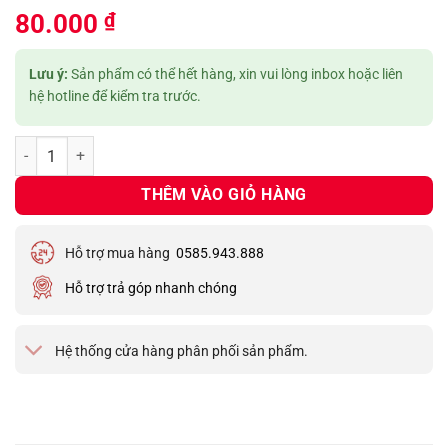
5.00
1
trên 5
80.000
₫
dựa trên
đánh giá
Lưu ý:
Sản phẩm có thể hết hàng, xin vui lòng inbox hoặc liên
hệ hotline để kiểm tra trước.
Miếng dán màn hình cho máy ảnh Fujifilm số lượng
THÊM VÀO GIỎ HÀNG
Hỗ trợ mua hàng
0585.943.888
Hỗ trợ trả góp nhanh chóng
Hệ thống cửa hàng phân phối sản phẩm.