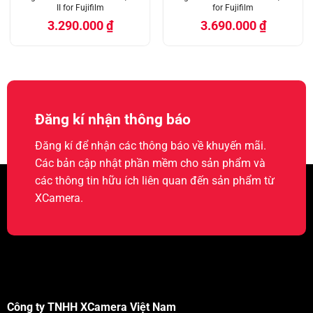
II for Fujifilm
for Fujifilm
3.290.000
₫
3.690.000
₫
Đăng kí nhận thông báo
Đăng kí để nhận các thông báo về khuyến mãi.
Các bản cập nhật phần mềm cho sản phẩm và
các thông tin hữu ích liên quan đến sản phẩm từ
XCamera.
Công ty TNHH XCamera Việt Nam