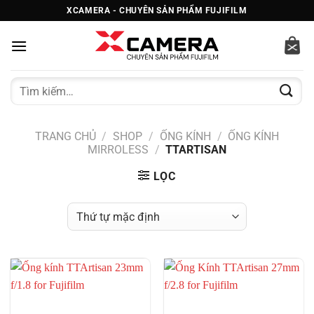
Bỏ
XCAMERA - CHUYÊN SẢN PHẨM FUJIFILM
qua
nội
dung
Tìm
kiếm:
TRANG CHỦ
/
SHOP
/
ỐNG KÍNH
/
ỐNG KÍNH
MIRROLESS
/
TTARTISAN
LỌC