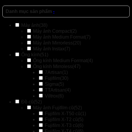
Danh mục sản phẩm
-
Máy ảnh
(38)
Máy ảnh Compact
(2)
Máy ảnh Medium Format
(7)
Máy ảnh Mirrorless
(20)
Máy ảnh Instax
(7)
Ống kính
(51)
Ống kính Medium Forrmat
(4)
Ống kính Mirroless
(47)
7Artisan
(1)
Fujifilm
(30)
Sigma
(5)
TTArtisan
(4)
Viltrox
(6)
Đồ cũ
(52)
Máy ảnh Fujifilm cũ
(52)
Fujifilm X-T50 cũ
(1)
Fujifilm X-T2 cũ
(5)
Fujifilm X-T3 cũ
(6)
Fujifilm X-T4 cũ
(6)