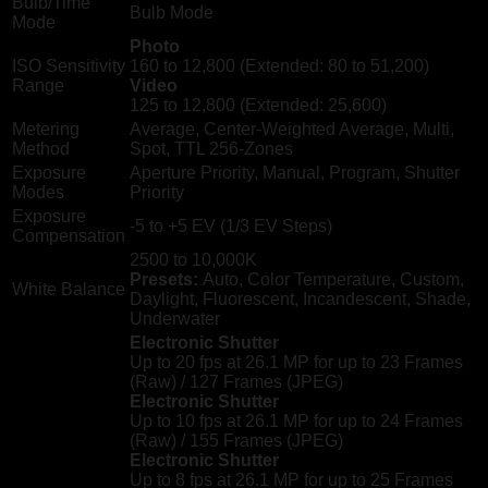
Bulb/Time
Bulb Mode
Mode
Photo
ISO Sensitivity
160 to 12,800 (Extended: 80 to 51,200)
Range
Video
125 to 12,800 (Extended: 25,600)
Metering
Average, Center-Weighted Average, Multi,
Method
Spot, TTL 256-Zones
Exposure
Aperture Priority, Manual, Program, Shutter
Modes
Priority
Exposure
-5 to +5 EV (1/3 EV Steps)
Compensation
2500 to 10,000K
Presets:
Auto, Color Temperature, Custom,
White Balance
Daylight, Fluorescent, Incandescent, Shade,
Underwater
Electronic Shutter
Up to 20 fps at 26.1 MP for up to
23 Frames
(Raw)
/
127 Frames (JPEG)
Electronic Shutter
Up to 10 fps at 26.1 MP for up to
24 Frames
(Raw)
/
155 Frames (JPEG)
Electronic Shutter
Up to 8 fps at 26.1 MP for up to
25 Frames