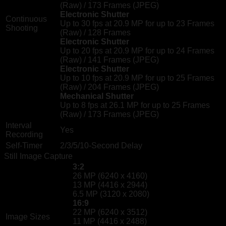
(Raw)
/
173 Frames (JPEG)
Electronic Shutter
Continuous
Up to 30 fps at 20.9 MP for up to
23 Frames
Shooting
(Raw)
/
128 Frames
Electronic Shutter
Up to 20 fps at 20.9 MP for up to
24 Frames
(Raw)
/
141 Frames (JPEG)
Electronic Shutter
Up to 10 fps at 20.9 MP for up to
25 Frames
(Raw)
/
204 Frames (JPEG)
Mechanical Shutter
Up to 8 fps at 26.1 MP for up to
25 Frames
(Raw)
/
173 Frames (JPEG)
Interval
Yes
Recording
Self-Timer
2/3/5/10-Second Delay
Still Image Capture
3:2
26 MP (6240 x 4160)
13 MP (4416 x 2944)
6.5 MP (3120 x 2080)
16:9
22 MP (6240 x 3512)
Image Sizes
11 MP (4416 x 2488)