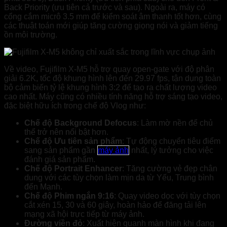
Back Priority (ưu tiên cả trước và sau). Ngoài ra, máy có
cổng cắm micrô 3.5 mm để kiểm soát âm thanh tốt hơn, cùng
các thuật toán mới giúp tăng cường giọng nói và giảm tiếng
ồn môi trường.
Về video, Fujifilm X-M5 hỗ trợ quay open-gate với độ phân
giải 6.2K, tốc độ khung hình lên đến 29.97 fps, tận dụng toàn
bộ cảm biến tỷ lệ khung hình 3:2 để tạo ra chất lượng video
cao nhất. Máy cũng có nhiều tính năng hỗ trợ sáng tạo video,
đặc biệt hữu ích trong chế độ Vlog như:
Chế độ Background Defocus
: Làm mờ nền để chủ
thể trở nên nổi bật hơn.
Chế độ Ưu tiên sản phẩm
: Tự động chuyển tiêu điểm
sang sản phẩm gần
máy ảnh
nhất, lý tưởng cho việc
đánh giá sản phẩm.
Chế độ Portrait Enhancer
: Tăng cường vẻ đẹp chân
dung với các tùy chọn làm mịn da từ Yếu, Trung bình
đến Mạnh.
Chế độ Phim ngắn 9:16
: Quay video dọc với tùy chọn
cắt xén 15, 30 và 60 giây, hoàn hảo để đăng tải lên
mạng xã hội trực tiếp từ máy ảnh.
Đường viền đỏ
: Xuất hiện quanh màn hình khi đang