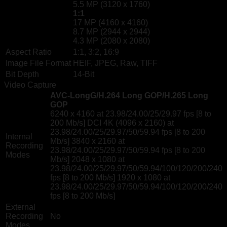
5.5 MP (3120 x 1760)
1:1
17 MP (4160 x 4160)
8.7 MP (2944 x 2944)
4.3 MP (2080 x 2080)
Aspect Ratio
1:1, 3:2, 16:9
Image File Format
HEIF, JPEG, Raw, TIFF
Bit Depth
14-Bit
Video Capture
AVC-LongG/H.264 Long GOP/H.265 Long
GOP
6240 x 4160 at 23.98/24.00/25/29.97 fps [8 to
200 Mb/s] DCI 4K (4096 x 2160) at
23.98/24.00/25/29.97/50/59.94 fps [8 to 200
Internal
Mb/s] 3840 x 2160 at
Recording
23.98/24.00/25/29.97/50/59.94 fps [8 to 200
Modes
Mb/s] 2048 x 1080 at
23.98/24.00/25/29.97/50/59.94/100/120/200/240
fps [8 to 200 Mb/s] 1920 x 1080 at
23.98/24.00/25/29.97/50/59.94/100/120/200/240
fps [8 to 200 Mb/s]
External
Recording
No
Modes