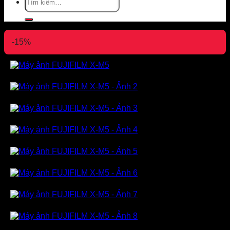
kiếm:
-15%