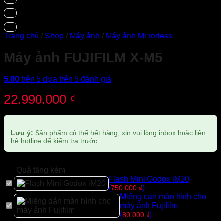
Trang chủ
/
Shop
/
Máy ảnh
/
Máy ảnh Mirrorless
Máy ảnh FUJIFILM X-M5
5.00
trên 5 dựa trên
5
đánh giá
22.990.000
₫
Lưu ý:
Sản phẩm có thể hết hàng, xin vui lòng inbox hoặc liên
hệ hotline để kiểm tra trước.
Quà tặng kèm
Flash Mini Godox iM20
(
)
750.000
₫
Miếng dán màn hình cho
máy ảnh Fujifilm
(
)
80.000
₫