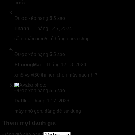
trước
Được xếp hạng
5
5 sao
Thanh
–
Tháng 12 7, 2024
sản phẩm x-m5 có hàng chưa shop
Được xếp hạng
5
5 sao
PhuongMai
–
Tháng 12 18, 2024
xm5 vs xt30 thì nên chọn máy nào nhỉ?
Được xếp hạng
5
5 sao
Dattk
–
Tháng 1 12, 2026
máy nhỏ gọn, đáng để sử dụng
Thêm một đánh giá
Đánh giá của bạn
*