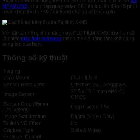
Fujifilm X-M5 sử dụng thẻ nhớ SD hỗ trợ chuẩn UHS-I và
pin
NP-W126S
, cho phép quay video 6K liên tục lên đến 45 phút
hoặc chụp tối đa 440 ảnh trong chế độ tiết kiệm pin.
Với tất cả những tính năng này, FUJIFILM X-M5 hứa hẹn sẽ
là chiếc
máy ảnh mirroless
mạnh mẽ để nâng tầm khả năng
sáng tạo của bạn.
Thông số kỹ thuật
Imaging
Lens Mount
FUJIFILM X
Sensor Resolution
Effective: 26.1 Megapixel
23.5 x 15.6 mm (APS-C)
Image Sensor
CMOS
Sensor Crop (35mm
Crop Factor: 1.5x
Equivalent)
Image Stabilization
Digital (Video Only)
Built-In ND Filter
No
Capture Type
Stills & Video
Exposure Control