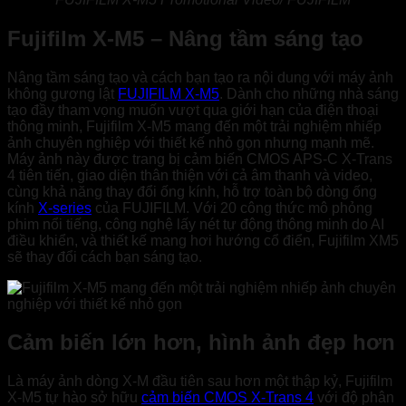
Fujifilm X-M5 – Nâng tầm sáng tạo
Nâng tầm sáng tạo và cách bạn tạo ra nội dung với máy ảnh
không gương lật
FUJIFILM X-M5
. Dành cho những nhà sáng
tạo đầy tham vọng muốn vượt qua giới hạn của điện thoại
thông minh, Fujifilm X-M5 mang đến một trải nghiệm nhiếp
ảnh chuyên nghiệp với thiết kế nhỏ gọn nhưng mạnh mẽ.
Máy ảnh này được trang bị cảm biến CMOS APS-C X-Trans
4 tiên tiến, giao diện thân thiện với cả âm thanh và video,
cùng khả năng thay đổi ống kính, hỗ trợ toàn bộ dòng ống
kính
X-series
của FUJIFILM. Với 20 công thức mô phỏng
phim nổi tiếng, công nghệ lấy nét tự động thông minh do AI
điều khiển, và thiết kế mang hơi hướng cổ điển, Fujifilm XM5
sẽ thay đổi cách bạn sáng tạo.
Cảm biến lớn hơn, hình ảnh đẹp hơn
Là máy ảnh dòng X-M đầu tiên sau hơn một thập kỷ, Fujifilm
X-M5 tự hào sở hữu
cảm biến CMOS X-Trans 4
với độ phân