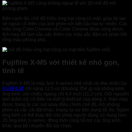
Bên cạnh đó, chế độ Hiệu ứng hạt cũng có mặt, giúp tái tạo
vẻ ngoài cổ điển của ảnh phim với kết cấu hạt tự nhiên. Các
hiệu ứng Color Chrome và Color Chrome Blue cũng được
tích hợp để làm sâu sắc thêm các màu sắc đậm và phản hồi
tông màu phong phú.
Fujifilm X-M5 với thiết kế nhỏ gọn,
tinh tế
Fujifilm X-M5 là máy ảnh X-series nhỏ nhất và nhẹ nhất của
FUJIFILM
, chỉ nặng 12,5 oz (khoảng 354 g) mà không kèm
ống kính, với chiều ngang chỉ 4,4 inch (11,2 cm). Giữ nguyên
tính thẩm mỹ cổ điển và triết lý thiết kế của dòng X, thân máy
được trang bị các nút xoay điều chỉnh chế độ, mô phỏng
phim và các cài đặt khác, mang lại sự tiện dụng tối đa. Ngàm
ống kính có thể thay đổi cho phép người dùng sử dụng hơn
35 ống kính X-series, đồng thời cũng hỗ trợ các ống kính
khác qua bộ chuyển đổi tùy chọn.