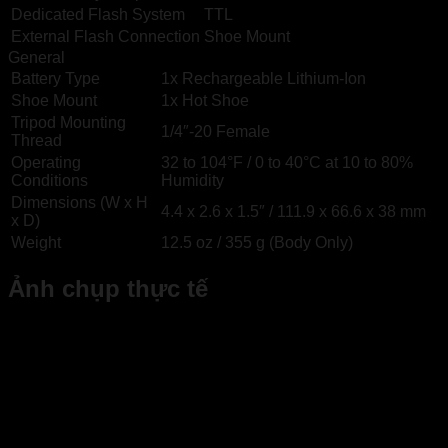
Dedicated Flash System
TTL
External Flash Connection
Shoe Mount
General
Battery Type
1x Rechargeable Lithium-Ion
Shoe Mount
1x Hot Shoe
Tripod Mounting
1/4″-20 Female
Thread
Operating
32 to 104°F / 0 to 40°C at 10 to 80%
Conditions
Humidity
Dimensions (W x H
4.4 x 2.6 x 1.5″ / 111.9 x 66.6 x 38 mm
x D)
Weight
12.5 oz / 355 g (Body Only)
Ảnh chụp thực tế