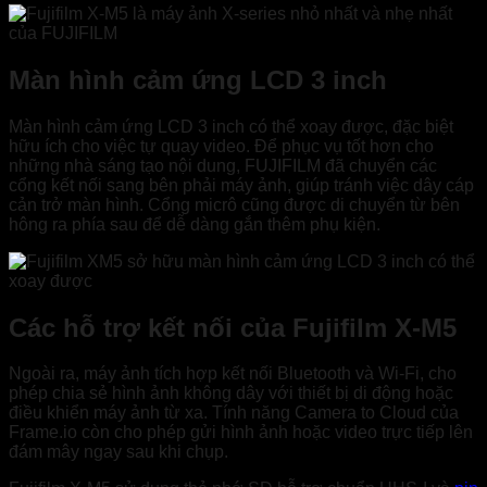
Màn hình cảm ứng LCD 3 inch
Màn hình cảm ứng LCD 3 inch có thể xoay được, đặc biệt
hữu ích cho việc tự quay video. Để phục vụ tốt hơn cho
những nhà sáng tạo nội dung, FUJIFILM đã chuyển các
cổng kết nối sang bên phải máy ảnh, giúp tránh việc dây cáp
cản trở màn hình. Cổng micrô cũng được di chuyển từ bên
hông ra phía sau để dễ dàng gắn thêm phụ kiện.
Các hỗ trợ kết nối của Fujifilm X-M5
Ngoài ra, máy ảnh tích hợp kết nối Bluetooth và Wi-Fi, cho
phép chia sẻ hình ảnh không dây với thiết bị di động hoặc
điều khiển máy ảnh từ xa. Tính năng Camera to Cloud của
Frame.io còn cho phép gửi hình ảnh hoặc video trực tiếp lên
đám mây ngay sau khi chụp.