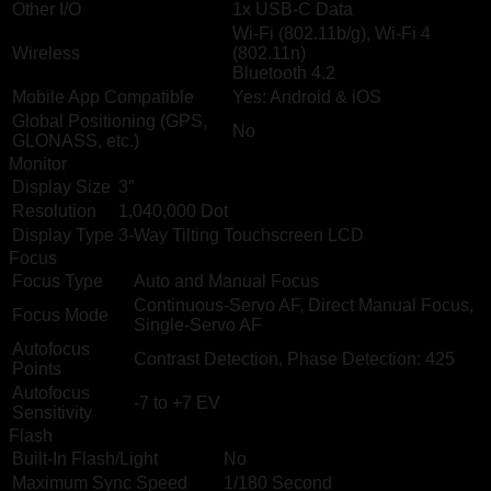
Other I/O
1x USB-C Data
Wi-Fi (802.11b/g), Wi-Fi 4
Wireless
(802.11n)
Bluetooth 4.2
Mobile App Compatible
Yes: Android & iOS
Global Positioning (GPS,
No
GLONASS, etc.)
Monitor
Display Size
3″
Resolution
1,040,000 Dot
Display Type
3-Way Tilting Touchscreen LCD
Focus
Focus Type
Auto and Manual Focus
Continuous-Servo AF, Direct Manual Focus,
Focus Mode
Single-Servo AF
Autofocus
Contrast Detection, Phase Detection: 425
Points
Autofocus
-7 to +7 EV
Sensitivity
Flash
Built-In Flash/Light
No
Maximum Sync Speed
1/180 Second