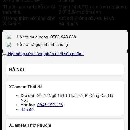
X-Trans 4 26.1MP
Internal
Thuật toán xử lý hỗ trợ AI
Màn hình LCD cảm ứng nghiêng
mới nhất
3.0″ 1.04m điểm ảnh
Tương thích với ống kính
Kết nối không dây Wi-Fi và
X-Series
Bluetooth
Hỗ trợ mua hàng
0585.943.888
Hỗ trợ trả góp nhanh chóng
Hệ thống cửa hàng phân phối sản phẩm.
Hà Nội
XCamera Thái Hà
Địa chỉ:
Số 76 Ngõ 151B Thái Hà, P. Đống Đa, Hà
Nội.
Hotline:
0943.192.198
Bản đồ
XCamera Thợ Nhuộm