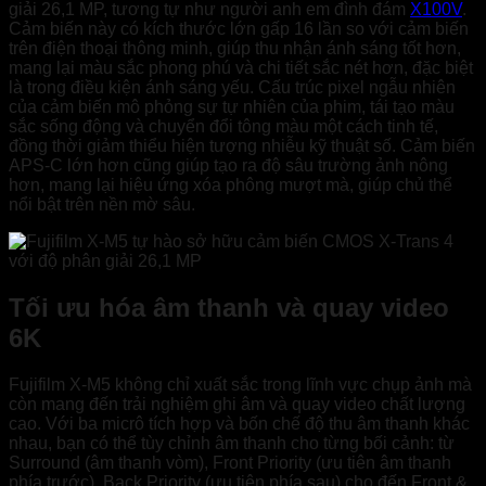
giải 26,1 MP, tương tự như người anh em đình đám
X100V
.
Cảm biến này có kích thước lớn gấp 16 lần so với cảm biến
trên điện thoại thông minh, giúp thu nhận ánh sáng tốt hơn,
mang lại màu sắc phong phú và chi tiết sắc nét hơn, đặc biệt
là trong điều kiện ánh sáng yếu. Cấu trúc pixel ngẫu nhiên
của cảm biến mô phỏng sự tự nhiên của phim, tái tạo màu
sắc sống động và chuyển đổi tông màu một cách tinh tế,
đồng thời giảm thiểu hiện tượng nhiễu kỹ thuật số. Cảm biến
APS-C lớn hơn cũng giúp tạo ra độ sâu trường ảnh nông
hơn, mang lại hiệu ứng xóa phông mượt mà, giúp chủ thể
nổi bật trên nền mờ sâu.
Tối ưu hóa âm thanh và quay video
6K
Fujifilm X-M5 không chỉ xuất sắc trong lĩnh vực chụp ảnh mà
còn mang đến trải nghiệm ghi âm và quay video chất lượng
cao. Với ba micrô tích hợp và bốn chế độ thu âm thanh khác
nhau, bạn có thể tùy chỉnh âm thanh cho từng bối cảnh: từ
Surround (âm thanh vòm), Front Priority (ưu tiên âm thanh
phía trước), Back Priority (ưu tiên phía sau) cho đến Front &