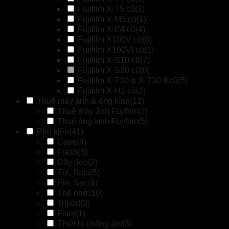
Fujifilm X-T5 cũ
(3)
Fujifilm X-M5 cũ
(1)
Fujifilm X-E4 cũ
(4)
Fujifilm X100V cũ
(8)
Fujifilm X100VI cũ
(1)
Fujifilm X-S10 cũ
(7)
Fujifilm X-S20 cũ
(0)
Fujifilm X-T30 & X-T30 II cũ
(5)
Fujifilm X-H1 cũ
(2)
Thuê máy ảnh & ống kính
(12)
Thuê máy ảnh Fujifilm
(7)
Thuê ống kính Fujifilm
(5)
Phụ kiện
(41)
Case
(4)
Flash
(3)
Dây đeo
(2)
Túi, Balo
(5)
Pin, Sạc
(8)
Thẻ nhớ
(10)
Tripod
(2)
Filter
(1)
Thiết bị chống ấm
(3)