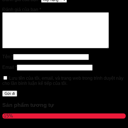
Đánh giá của bạn
*
Tên
*
Email
*
Lưu tên của tôi, email, và trang web trong trình duyệt này
cho lần bình luận kế tiếp của tôi.
Sản phẩm tương tự
-15%