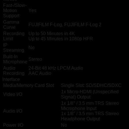
Fast-/Slow-
Motion
Yes
Support
Gamma
FUJIFILM F-Log, FUJIFILM F-Log 2
Curve
Recording
Up to 50 Minutes in 4K
Limit
Up to 45 Minutes in 1080p HFR
IP
No
Streaming
Built-In
Stereo
Microphone
Audio
24-Bit 48 kHz LPCM Audio
Recording
AAC Audio
Interface
Media/Memory Card Slot
Single Slot: SD/SDHC/SDXC
1x Micro-HDMI (Unspecified
Video I/O
Signal) Output
1x 1/8″ / 3.5 mm TRS Stereo
Microphone Input
Audio I/O
1x 1/8″ / 3.5 mm TRS Stereo
Headphone Output
Power I/O
No