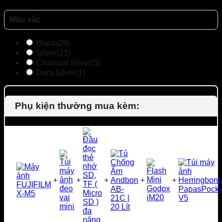
Màu sắc
Black
(29)
Silver
(23)
Charcoal Silver
(3)
Dura Silver
(1)
Phụ kiện thường mua kèm:
+
+
+
+
+