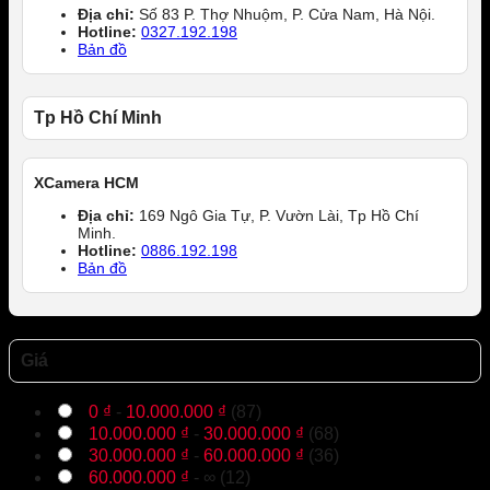
Địa chỉ:
Số 83 P. Thợ Nhuộm, P. Cửa Nam, Hà Nội.
Hotline:
0327.192.198
Bản đồ
Tp Hồ Chí Minh
XCamera HCM
Địa chỉ:
169 Ngô Gia Tự, P. Vườn Lài, Tp Hồ Chí
Minh.
Hotline:
0886.192.198
Bản đồ
Giá
0
₫
-
10.000.000
₫
(87)
10.000.000
₫
-
30.000.000
₫
(68)
30.000.000
₫
-
60.000.000
₫
(36)
60.000.000
₫
- ∞ (12)