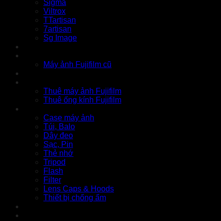
Sigma
Viltrox
TTartisan
7artisan
Sg Image
Instax
Đồ cũ
Máy ảnh Fujifilm cũ
Thu cũ
Cho thuê
Thuê máy ảnh Fujifilm
Thuê ống kính Fujifilm
Phụ kiện
Case máy ảnh
Túi, Balo
Dây đeo
Sạc, Pin
Thẻ nhớ
Tripod
Flash
Filter
Lens Caps & Hoods
Thiết bị chống ẩm
Tin tức
Liên hệ