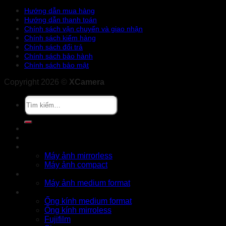
Hướng dẫn mua hàng
Hướng dẫn thanh toán
Chính sách vận chuyển và giao nhận
Chính sách kiểm hàng
Chính sách đổi trả
Chính sách bảo hành
Chính sách bảo mật
Copyright 2026 ©
XCamera
Tìm
kiếm:
Khuyến mãi
Cửa hàng
X Series
Máy ảnh mirrorless
Máy ảnh compact
GFX Series
Máy ảnh medium format
Ống kính
Ống kính medium format
Ống kính mirroless
Fujifilm