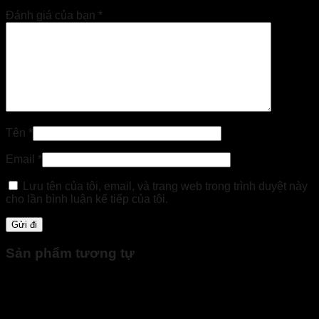
Đánh giá của bạn
*
Tên
*
Email
*
Lưu tên của tôi, email, và trang web trong trình duyệt này
cho lần bình luận kế tiếp của tôi.
Sản phẩm tương tự