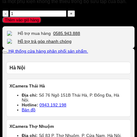
là một phụ kiện không thể thiếu trong bộ sưu tập của bạn.
Đầu
đọc
Thêm vào giỏ hàng
thẻ
nhớ
Hỗ trợ mua hàng
0585.943.888
SD,
TF
Hỗ trợ trả góp nhanh chóng
(
Hệ thống cửa hàng phân phối sản phẩm.
Micro
SD
)
đa
Hà Nội
năng
3in1
số
XCamera Thái Hà
lượng
Địa chỉ:
Số 76 Ngõ 151B Thái Hà, P. Đống Đa, Hà
Nội.
Hotline:
0943.192.198
Bản đồ
XCamera Thợ Nhuộm
Địa chỉ:
Số 83 P. Thợ Nhuộm, P. Cửa Nam, Hà Nội.