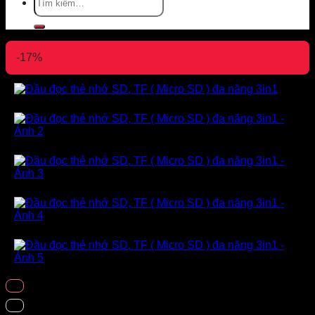
kiếm:
-17%