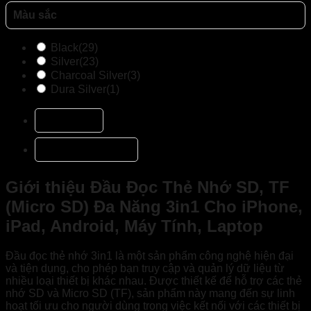
Màu sắc
Black
(29)
Silver
(23)
Charcoal Silver
(3)
Dura Silver
(1)
Mô tả
Đánh giá (1)
Giới thiệu Đầu Đọc Thẻ Nhớ SD, TF
(Micro SD) Đa Năng 3in1 Cho iPhone,
iPad, Android, Máy Tính, Laptop
Đầu đọc thẻ nhớ 3in1 là một sản phẩm công nghệ hiện đại
và tiện dụng, cho phép bạn truy cập và quản lý dữ liệu từ
nhiều loại thiết bị khác nhau. Được thiết kế để hỗ trợ các thẻ
nhớ SD và Micro SD (TF), sản phẩm này mang đến sự linh
hoạt tối ưu cho người dùng trong việc kết nối với các thiết bị