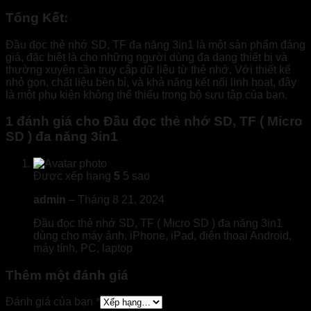
Tổng Kết:
Đầu đọc thẻ nhớ SD, TF đa năng 3in1 là một sản phẩm đáng
giá, đặc biệt là cho những người dùng đa dạng thiết bị và
thường xuyên cần truy cập dữ liệu từ thẻ nhớ. Với thiết kế
nhỏ gọn, chất liệu bền bỉ, và khả năng kết nối linh hoạt, đây
là một phụ kiện không thể thiếu trong bộ sưu tập của bạn.
1 đánh giá cho
Đầu đọc thẻ nhớ SD, TF ( Micro
SD ) đa năng 3in1
Được xếp hạng
5
5 sao
admin
–
Tháng 8 21, 2024
Đầu đọc thẻ nhớ SD, TF ( Micro SD ) đa năng 3in1
dùng cho máy ảnh, iPhone, iPad, điện thoại Android,
máy tính, PC, laptop
Thêm một đánh giá
Đánh giá của bạn
*