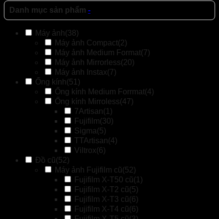
Danh mục sản phẩm
-
Máy ảnh
(38)
Máy ảnh Compact
(2)
Máy ảnh Medium Format
(7)
Máy ảnh Mirrorless
(20)
Máy ảnh Instax
(7)
Ống kính
(51)
Ống kính Medium Forrmat
(4)
Ống kính Mirroless
(47)
7Artisan
(1)
Fujifilm
(30)
Sigma
(5)
TTArtisan
(4)
Viltrox
(6)
Đồ cũ
(52)
Máy ảnh Fujifilm cũ
(52)
Fujifilm X-T50 cũ
(1)
Fujifilm X-T2 cũ
(5)
Fujifilm X-T3 cũ
(6)
Fujifilm X-T4 cũ
(6)
Fujifilm X-T5 cũ
(3)