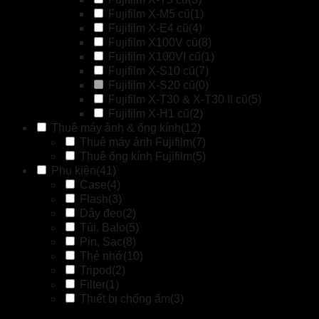
Fujifilm X-M5 cũ
(1)
Fujifilm X-E4 cũ
(4)
Fujifilm X100V cũ
(8)
Fujifilm X100VI cũ
(1)
Fujifilm X-S10 cũ
(7)
Fujifilm X-S20 cũ
(0)
Fujifilm X-T30 & X-T30 II cũ
(5)
Fujifilm X-H1 cũ
(2)
Thuê máy ảnh & ống kính
(12)
Thuê máy ảnh Fujifilm
(7)
Thuê ống kính Fujifilm
(5)
Phụ kiện
(41)
Case
(4)
Flash
(3)
Dây đeo
(2)
Túi, Balo
(5)
Pin, Sạc
(8)
Thẻ nhớ
(10)
Tripod
(2)
Filter
(1)
Thiết bị chống ấm
(3)