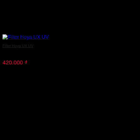
Filter Hoya UX UV
420.000
₫