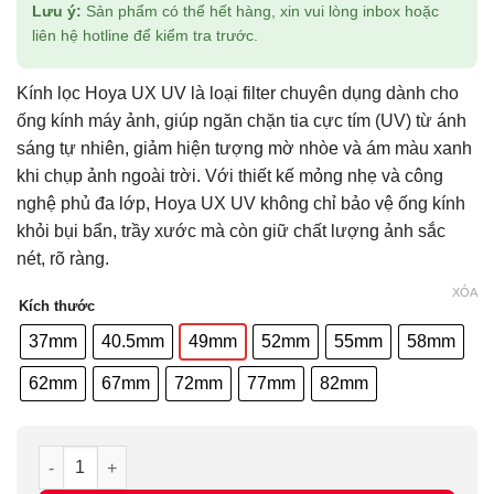
Lưu ý:
Sản phẩm có thể hết hàng, xin vui lòng inbox hoặc
liên hệ hotline để kiểm tra trước.
Kính lọc Hoya UX UV là loại filter chuyên dụng dành cho
ống kính máy ảnh, giúp ngăn chặn tia cực tím (UV) từ ánh
sáng tự nhiên, giảm hiện tượng mờ nhòe và ám màu xanh
khi chụp ảnh ngoài trời. Với thiết kế mỏng nhẹ và công
nghệ phủ đa lớp, Hoya UX UV không chỉ bảo vệ ống kính
khỏi bụi bẩn, trầy xước mà còn giữ chất lượng ảnh sắc
nét, rõ ràng.
XÓA
Kích thước
37mm
40.5mm
49mm
52mm
55mm
58mm
62mm
67mm
72mm
77mm
82mm
Filter Hoya UX UV số lượng