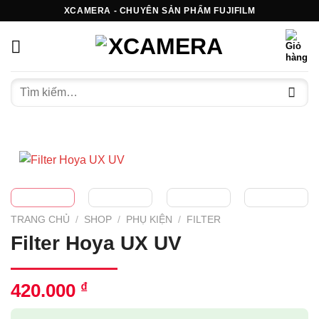
Bỏ
XCAMERA - CHUYÊN SẢN PHẨM FUJIFILM
qua
nội
dung
Tìm
kiếm:
TRANG CHỦ
/
SHOP
/
PHỤ KIỆN
/
FILTER
Filter Hoya UX UV
420.000
₫