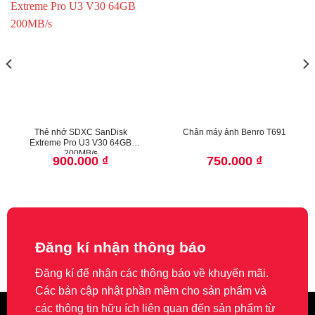
Thẻ nhớ SDXC SanDisk
Chân máy ảnh Benro T691
Extreme Pro U3 V30 64GB
200MB/s
900.000
₫
750.000
₫
Đăng kí nhận thông báo
Đăng kí để nhận các thông báo về khuyến mãi.
Các bản cập nhật phần mềm cho sản phẩm và
các thông tin hữu ích liên quan đến sản phẩm từ