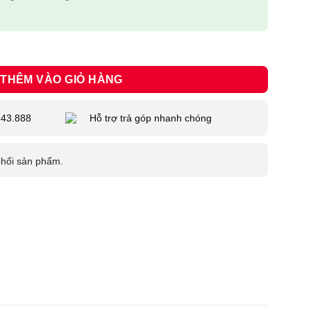
or Fujifilm NP-W235 số lượng
THÊM VÀO GIỎ HÀNG
943.888
Hỗ trợ trả góp nhanh chóng
phối sản phẩm.