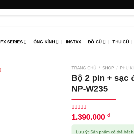
FX SERIES
ỐNG KÍNH
INSTAX
ĐỒ CŨ
THU CŨ
TRANG CHỦ
/
SHOP
/
PHỤ K
Bộ 2 pin + sạc 
NP-W235
5.00
1
trên 5
1.390.000
₫
dựa trên
đánh giá
Lưu ý:
Sản phẩm có thể hết hàn