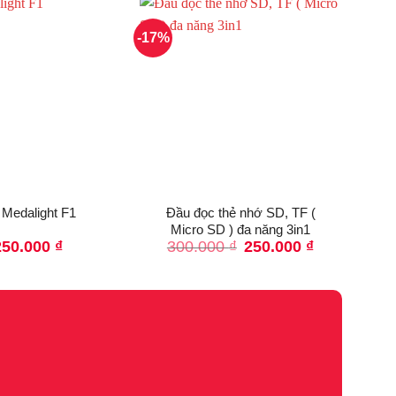
-17%
 Medalight F1
Đầu đọc thẻ nhớ SD, TF (
Ch
Micro SD ) đa năng 3in1
Giá
Giá
250.000
₫
300.000
₫
250.000
₫
gốc
hiện
là:
tại
300.000 ₫.
là:
250.000 ₫.