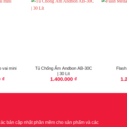
 vai mini
Tủ Chống Ẩm Andbon AB-30C
Flash
| 30 Lít
0
₫
1.400.000
₫
1.
 Các bản cập nhật phần mềm cho sản phẩm và các