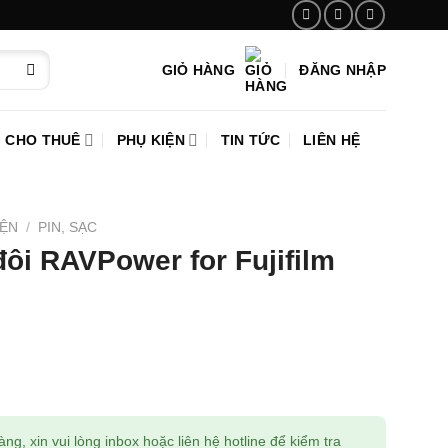
GIỎ HÀNG
ĐĂNG NHẬP
CHO THUÊ
PHỤ KIỆN
TIN TỨC
LIÊN HỆ
IỆN
/
PIN, SẠC
đôi RAVPower for Fujifilm
g, xin vui lòng inbox hoặc liên hệ hotline để kiểm tra