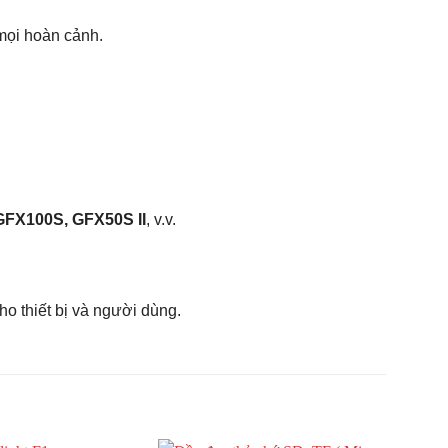
 mọi hoàn cảnh.
 GFX100S, GFX50S II
, v.v.
o thiết bị và người dùng.