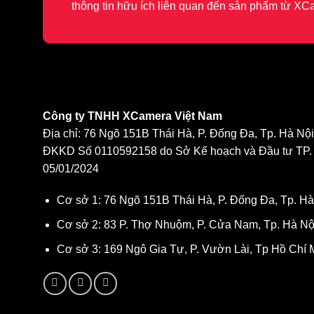
thông tin hữu ích liên quan đến sản phẩm từ XC
Công ty TNHH XCamera Việt Nam
Địa chỉ: 76 Ngõ 151B Thái Hà, P. Đống Đa, Tp. Hà Nội
ĐKKD Số 0110592158 do Sở Kế hoạch và Đầu tư TP. 
05/01/2024
Cơ sở 1: 76 Ngõ 151B Thái Hà, P. Đống Đa, Tp. Hà
Cơ sở 2: 83 P. Thợ Nhuộm, P. Cửa Nam, Tp. Hà Nộ
Cơ sở 3: 169 Ngô Gia Tự, P. Vườn Lài, Tp Hồ Chí 