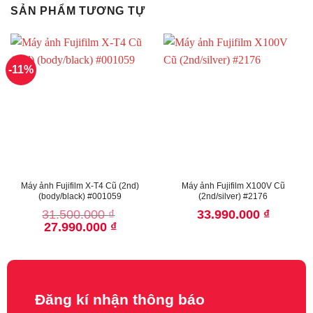
SẢN PHẨM TƯƠNG TỰ
-11%
Máy ảnh Fujifilm X-T4 Cũ (2nd)
Máy ảnh Fujifilm X100V Cũ
(body/black) #001059
(2nd/silver) #2176
31.500.000
₫
33.990.000
₫
Giá
Giá
27.990.000
₫
gốc
hiện
là:
tại
31.500.000 ₫.
là:
27.990.000 ₫.
Đăng kí nhận thông báo