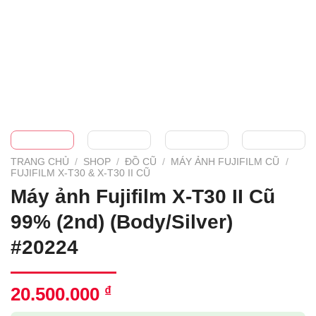
TRANG CHỦ
/
SHOP
/
ĐỒ CŨ
/
MÁY ẢNH FUJIFILM CŨ
/
FUJIFILM X-T30 & X-T30 II CŨ
Máy ảnh Fujifilm X-T30 II Cũ
99% (2nd) (Body/Silver)
#20224
20.500.000
₫