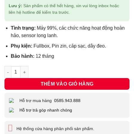
Lưu ý:
Sản phẩm có thể hết hàng, xin vui lòng inbox hoặc
liên hệ hotline để kiểm tra trước.
Tình trạng:
Máy 99%, các chức năng hoạt động hoàn
hảo, sensor long lanh.
Phụ kiện:
Fullbox, Pin zin, cáp sạc, dây đeo.
Bảo hành:
12 tháng
Máy ảnh Fujifilm X-T30 II Cũ 99% (2nd) (Body/Silver) #20224 số
THÊM VÀO GIỎ HÀNG
Hỗ trợ mua hàng
0585.943.888
Hỗ trợ trả góp nhanh chóng
Hệ thống cửa hàng phân phối sản phẩm.