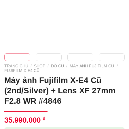
TRANG CHỦ
/
SHOP
/
ĐỒ CŨ
/
MÁY ẢNH FUJIFILM CŨ
/
FUJIFILM X-E4 CŨ
Máy ảnh Fujifilm X-E4 Cũ
(2nd/Silver) + Lens XF 27mm
F2.8 WR #4846
35.990.000
₫