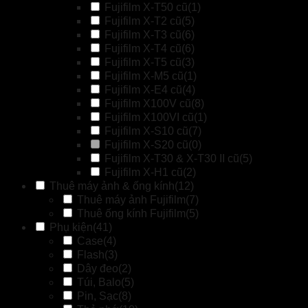
Fujifilm X-T50 cũ
(1)
Fujifilm X-T2 cũ
(5)
Fujifilm X-T3 cũ
(6)
Fujifilm X-T4 cũ
(6)
Fujifilm X-T5 cũ
(3)
Fujifilm X-M5 cũ
(1)
Fujifilm X-E4 cũ
(4)
Fujifilm X100V cũ
(8)
Fujifilm X100VI cũ
(1)
Fujifilm X-S10 cũ
(7)
Fujifilm X-S20 cũ
(0)
Fujifilm X-T30 & X-T30 II cũ
(5)
Fujifilm X-H1 cũ
(2)
Thuê máy ảnh & ống kính
(12)
Thuê máy ảnh Fujifilm
(7)
Thuê ống kính Fujifilm
(5)
Phụ kiện
(41)
Case
(4)
Flash
(3)
Dây đeo
(2)
Túi, Balo
(5)
Pin, Sạc
(8)