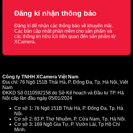
24.990.000 ₫.
là:
23.990.000 ₫.
Đăng kí nhận thông báo
Đăng kí để nhận các thông báo về khuyến mãi.
Các bản cập nhật phần mềm cho sản phẩm và
các thông tin hữu ích liên quan đến sản phẩm từ
XCamera.
Công ty TNHH XCamera Việt Nam
Địa chỉ: 76 Ngõ 151B Thái Hà, P. Đống Đa, Tp. Hà Nội, Việt
Nam
ĐKKD Số 0110592158 do Sở Kế hoạch và Đầu tư TP. Hà
Nội cấp lần đầu ngày 05/01/2024
Cơ sở 1: 76 Ngõ 151B Thái Hà, P. Đống Đa, Tp. Hà
Nội.
Cơ sở 2: 83 P. Thợ Nhuộm, P. Cửa Nam, Tp. Hà Nội.
Cơ sở 3: 169 Ngô Gia Tự, P. Vườn Lài, Tp Hồ Chí
Minh.