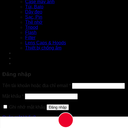
Case máy ảnh
Túi, Balo
Dây đeo
Sạc, Pin
Thẻ nhớ
Tripod
Flash
Filter
Lens Caps & Hoods
Thiết bị chống ẩm
Tin tức
Liên hệ
Đăng nhập
Bắt
Tên tài khoản hoặc địa chỉ email
*
buộc
Bắt
Mật khẩu
*
buộc
Ghi nhớ mật khẩu
Đăng nhập
Quên mật khẩu?