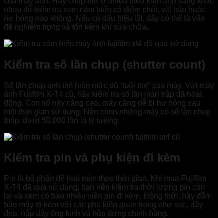
của máy ảnh. Hãy chụp thử ở nhiều điều kiện ánh sáng khác
nhau để kiểm tra xem cảm biến có điểm chết, vết bẩn hoặc
hư hỏng nào không. Nếu có dấu hiệu lỗi, đây có thể là vấn
đề nghiêm trọng và tốn kém khi sửa chữa.
Kiểm tra số lần chụp (shutter count)
Số lần chụp ảnh thể hiện mức độ “tuổi thọ” của máy. Với máy
ảnh Fujifilm X-T4 cũ, hãy kiểm tra số lần màn trập đã hoạt
động. Con số này càng cao, máy càng dễ bị hư hỏng sau
một thời gian sử dụng. Nên chọn những máy có số lần chụp
thấp, dưới 50.000 lần là lý tưởng.
Kiểm tra pin và phụ kiện đi kèm
Pin là bộ phận dễ hao mòn theo thời gian. Khi mua Fujifilm
X-T4 đã qua sử dụng, bạn nên kiểm tra thời lượng pin còn
lại và xem có bao nhiêu viên pin đi kèm. Đồng thời, hãy đảm
bảo máy đi kèm với các phụ kiện quan trọng như sạc, dây
đeo, nắp đậy ống kính và hộp đựng chính hãng.