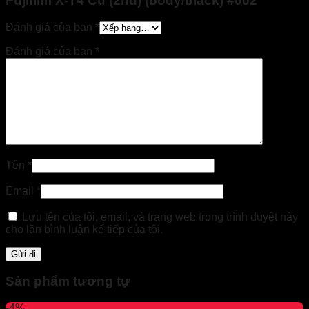
Fujifilm X-T4 Cũ (2nd) (body/black) #002”
Đánh giá của bạn
*
Đánh giá của bạn
*
Tên
*
Email
*
Lưu tên của tôi, email, và trang web trong trình duyệt này
cho lần bình luận kế tiếp của tôi.
Sản phẩm tương tự
-4%