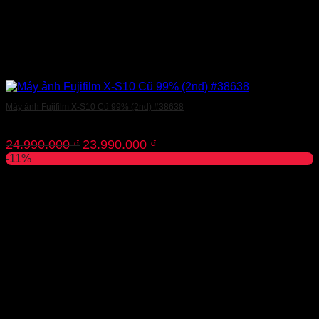
Máy ảnh Fujifilm X-S10 Cũ 99% (2nd) #38638
Giá
Giá
24.990.000
₫
23.990.000
₫
gốc
hiện
-11%
là:
tại
24.990.000 ₫.
là:
23.990.000 ₫.