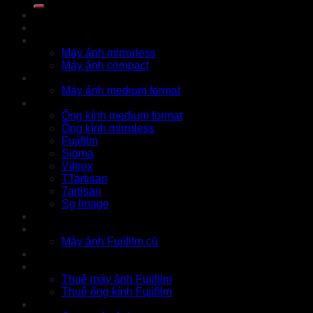
Khuyến mãi
Cửa hàng
X Series
Máy ảnh mirrorless
Máy ảnh compact
GFX Series
Máy ảnh medium format
Ống kính
Ống kính medium format
Ống kính mirroless
Fujifilm
Sigma
Viltrox
TTartisan
7artisan
Sg Image
Instax
Đồ cũ
Máy ảnh Fujifilm cũ
Thu cũ
Cho thuê
Thuê máy ảnh Fujifilm
Thuê ống kính Fujifilm
Phụ kiện