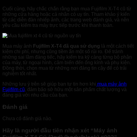
Cuối cùng, hãy chắc chắn rằng bạn mua Fujifilm X-T4 cũ từ
những cửa hàng hoặc cá nhân có uy tín. Tham khảo ý kiến
từ các diễn đàn nhiếp ảnh, các trang web đánh giá, và nên
yêu cầu kiểm tra máy trực tiếp trước khi thanh toán.
Mua máy ảnh
Fujifilm X-T4 đã qua sử dụng
là một cách tiết
kiệm chi phí, nhưng cũng tiềm ẩn một số rủi ro. Để tránh
những sai lầm đáng tiếc, hãy kiểm tra kỹ càng từng bộ phận
của máy, từ ngoại hình, cảm biến đến ống kính và phụ kiện.
Đồng thời, chọn mua từ những nơi đáng tin cậy để có trải
nghiệm tốt nhất.
Những lưu ý trên sẽ giúp bạn tự tin hơn khi
mua máy ảnh
Fujifilm cũ
, đảm bảo sở hữu một sản phẩm chất lượng và
đáng giá với nhu cầu của bạn.
Đánh giá
Chưa có đánh giá nào.
Hãy là người đầu tiên nhận xét “Máy ảnh