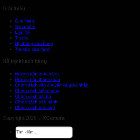
Giới thiệu
Giới thiệu
Sản phẩm
Liên hệ
Tin tức
Hệ thống cửa hàng
Tra cứu bảo hành
Hỗ trợ khách hàng
Hướng dẫn mua hàng
Hướng dẫn thanh toán
Chính sách vận chuyển và giao nhận
Chính sách kiểm hàng
Chính sách đổi trả
Chính sách bảo hành
Chính sách bảo mật
Copyright 2026 ©
XCamera
Tìm
kiếm: