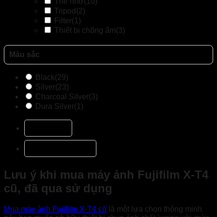
Thẻ nhớ
(10)
Tripod
(2)
Filter
(1)
Thiết bị chống ấm
(3)
Màu sắc
Black
(29)
Silver
(23)
Charcoal Silver
(3)
Dura Silver
(1)
Mô tả
Đánh giá (0)
Lưu ý khi mua máy ảnh Fujifilm X-T4
cũ, đã qua sử dụng
Mua máy ảnh Fujifilm X-T4 cũ
là một lựa chọn thông minh