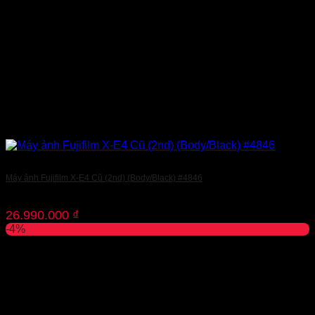
Máy ảnh Fujifilm X-E4 Cũ (2nd) (Body/Black) #4846
26.990.000
₫
-4%