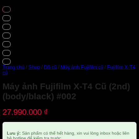
Trang chủ
/
Shop
/
Đồ cũ
/
Máy ảnh Fujifilm cũ
/
Fujifilm X-T4
cũ
Máy ảnh Fujifilm X-T4 Cũ (2nd)
(body/black) #002
27.990.000
₫
Lưu ý:
Sản phẩm có thể hết hàng, xin vui lòng inbox hoặc liên
hệ hotline để kiểm tra trước.