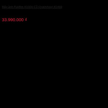
Máy ảnh Fujifilm X100V Cũ (2nd/silver) #2469
33.990.000
₫