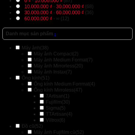
0
₫
-
10.000.000
₫
(87)
10.000.000
₫
-
30.000.000
₫
(68)
30.000.000
₫
-
60.000.000
₫
(36)
60.000.000
₫
- ∞ (12)
Danh mục sản phẩm
-
Máy ảnh
(38)
Máy ảnh Compact
(2)
Máy ảnh Medium Format
(7)
Máy ảnh Mirrorless
(20)
Máy ảnh Instax
(7)
Ống kính
(51)
Ống kính Medium Forrmat
(4)
Ống kính Mirroless
(47)
7Artisan
(1)
Fujifilm
(30)
Sigma
(5)
TTArtisan
(4)
Viltrox
(6)
Đồ cũ
(52)
Máy ảnh Fujifilm cũ
(52)