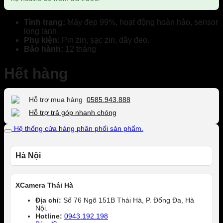
Tình trạng:
Máy đẹp 99%, hoạt động hoàn hảo, sensor
long lanh.
Phụ kiện:
Pin zin, sạc zin, dây đeo.
Bảo hành:
12 tháng
Hết hàng
Hỗ trợ mua hàng
0585.943.888
Hỗ trợ trả góp nhanh chóng
Hệ thống cửa hàng phân phối sản phẩm.
Hà Nội
XCamera Thái Hà
Địa chỉ:
Số 76 Ngõ 151B Thái Hà, P. Đống Đa, Hà
Nội.
Hotline:
0943.192.198