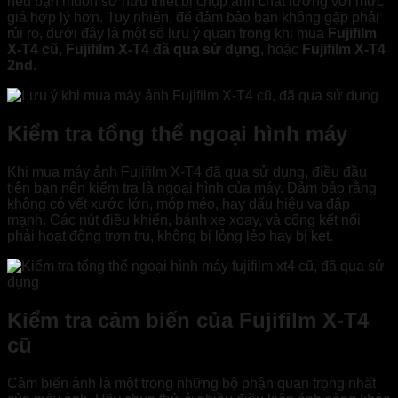
nếu bạn muốn sở hữu thiết bị chụp ảnh chất lượng với mức
giá hợp lý hơn. Tuy nhiên, để đảm bảo bạn không gặp phải
rủi ro, dưới đây là một số lưu ý quan trọng khi mua
Fujifilm
X-T4 cũ
,
Fujifilm X-T4 đã qua sử dụng
, hoặc
Fujifilm X-T4
2nd
.
Kiểm tra tổng thể ngoại hình máy
Khi mua máy ảnh Fujifilm X-T4 đã qua sử dụng, điều đầu
tiên bạn nên kiểm tra là ngoại hình của máy. Đảm bảo rằng
không có vết xước lớn, móp méo, hay dấu hiệu va đập
mạnh. Các nút điều khiển, bánh xe xoay, và cổng kết nối
phải hoạt động trơn tru, không bị lỏng lẻo hay bị kẹt.
Kiểm tra cảm biến của Fujifilm X-T4
cũ
Cảm biến ảnh là một trong những bộ phận quan trọng nhất