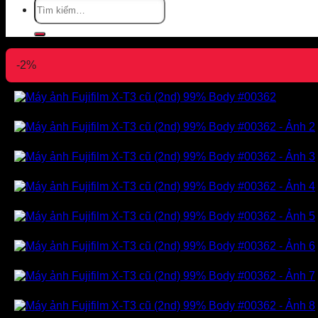
Tìm
kiếm:
-2%