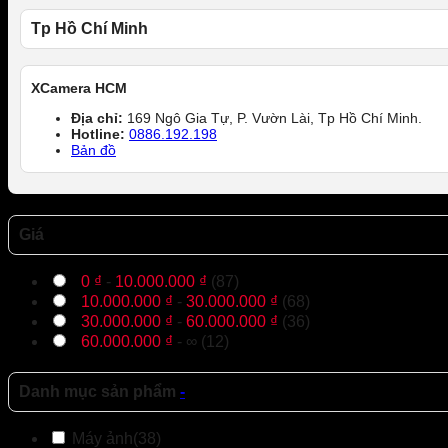
Tp Hồ Chí Minh
XCamera HCM
Địa chỉ:
169 Ngô Gia Tự, P. Vườn Lài, Tp Hồ Chí Minh.
Hotline:
0886.192.198
Bản đồ
Giá
0
₫
-
10.000.000
₫
(87)
10.000.000
₫
-
30.000.000
₫
(68)
30.000.000
₫
-
60.000.000
₫
(36)
60.000.000
₫
- ∞ (12)
Danh mục sản phẩm
-
Máy ảnh
(38)