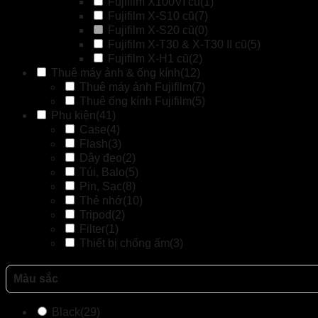
Fujifilm X100VI cũ
(1)
Fujifilm X-S10 cũ
(7)
Fujifilm X-S20 cũ
(0)
Fujifilm X-T30 & X-T30 II cũ
(5)
Fujifilm X-H1 cũ
(2)
Thuê máy ảnh & ống kính
(12)
Thuê máy ảnh Fujifilm
(7)
Thuê ống kính Fujifilm
(5)
Phụ kiện
(41)
Case
(4)
Flash
(3)
Dây đeo
(2)
Túi, Balo
(5)
Pin, Sạc
(8)
Thẻ nhớ
(10)
Tripod
(2)
Filter
(1)
Thiết bị chống ấm
(3)
Màu sắc
Black
(29)