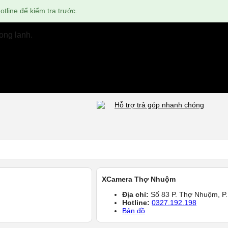
tline để kiểm tra trước.
ong lanh.
Hỗ trợ trả góp nhanh chóng
XCamera Thợ Nhuộm
Địa chỉ:
Số 83 P. Thợ Nhuộm, P.
Hotline:
0327.192.198
Bản đồ