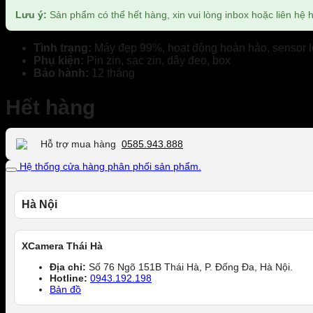
20.490.000 ₫.
Lưu ý:
Sản phẩm có thể hết hàng, xin vui lòng inbox hoặc liên hệ ho
Tình trạng:
Máy đẹp 99%, hoạt động hoàn hảo, sensor l
Phụ kiện:
Pin zin, sạc zin, dây đeo, box
Bảo hành:
12 tháng
Hết hàng
Hỗ trợ mua hàng
0585.943.888
Hệ thống cửa hàng phân phối sản phẩm.
Hà Nội
XCamera Thái Hà
Địa chỉ:
Số 76 Ngõ 151B Thái Hà, P. Đống Đa, Hà Nội.
Hotline:
0943.192.198
Bản đồ