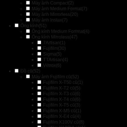
Máy ảnh Compact
(2)
Máy ảnh Medium Format
(7)
Máy ảnh Mirrorless
(20)
Máy ảnh Instax
(7)
Ống kính
(51)
Ống kính Medium Forrmat
(4)
Ống kính Mirroless
(47)
7Artisan
(1)
Fujifilm
(30)
Sigma
(5)
TTArtisan
(4)
Viltrox
(6)
Đồ cũ
(52)
Máy ảnh Fujifilm cũ
(52)
Fujifilm X-T50 cũ
(1)
Fujifilm X-T2 cũ
(5)
Fujifilm X-T3 cũ
(6)
Fujifilm X-T4 cũ
(6)
Fujifilm X-T5 cũ
(3)
Fujifilm X-M5 cũ
(1)
Fujifilm X-E4 cũ
(4)
Fujifilm X100V cũ
(8)