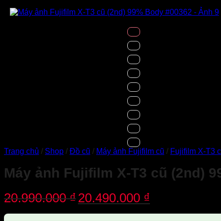
Trang chủ
/
Shop
/
Đồ cũ
/
Máy ảnh Fujifilm cũ
/
Fujifilm X-T3 
Máy ảnh Fujifilm X-T3 cũ (2nd)
Giá
Giá
20.990.000
₫
20.490.000
₫
gốc
hiện
là:
tại
20.990.000 ₫.
là: