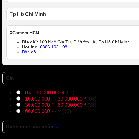
Tp Hồ Chí Minh
XCamera HCM
Địa chỉ:
169 Ngô Gia Tự, P. Vườn Lài, Tp Hồ Chí Minh.
Hotline:
0886.192.198
Bản đồ
Giá
0
₫
-
10.000.000
₫
(87)
10.000.000
₫
-
30.000.000
₫
(68)
30.000.000
₫
-
60.000.000
₫
(36)
60.000.000
₫
- ∞ (12)
Danh mục sản phẩm
-