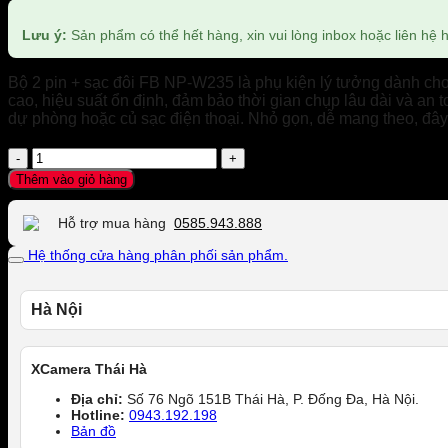
Lưu ý:
Sản phẩm có thể hết hàng, xin vui lòng inbox hoặc liên hệ ho
Bộ 2 pin + sạc đôi FB NP-W235 là phụ kiện lý tưởng dành ch
cao, hiệu suất ổn định, đảm bảo thời gian chụp lâu dài và an t
dự phòng hoặc củ sạc điện thoại. Nhỏ gọn, dễ mang theo, đây
Bộ
2
Thêm vào giỏ hàng
pin
+
Hỗ trợ mua hàng
0585.943.888
Sạc
đôi
Hệ thống cửa hàng phân phối sản phẩm.
FB
NP-
W235
Hà Nội
For
Fujifilm
số
XCamera Thái Hà
lượng
Địa chỉ:
Số 76 Ngõ 151B Thái Hà, P. Đống Đa, Hà Nội.
Hotline:
0943.192.198
Bản đồ