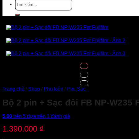
Tìm
kiếm:
Trang chủ
/
Shop
/
Phụ kiện
/
Pin, Sạc
Bộ 2 pin + Sạc đôi FB NP-W235 F
5.00
trên 5 dựa trên
1
đánh giá
1.390.000
₫