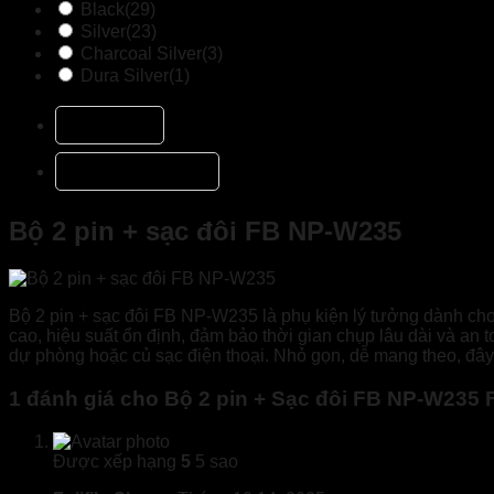
Black
(29)
Silver
(23)
Charcoal Silver
(3)
Dura Silver
(1)
Mô tả
Đánh giá (1)
Bộ 2 pin + sạc đôi FB NP-W235
Bộ 2 pin + sạc đôi FB NP-W235 là phụ kiện lý tưởng dành ch
cao, hiệu suất ổn định, đảm bảo thời gian chụp lâu dài và an t
dự phòng hoặc củ sạc điện thoại. Nhỏ gọn, dễ mang theo, đây
1 đánh giá cho
Bộ 2 pin + Sạc đôi FB NP-W235 F
Được xếp hạng
5
5 sao