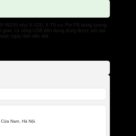
 NP-W235 như X-S20, X-T5 v.v. Pin FB dung lượng
thời gian, có cổng USB tiện dụng dùng được với sạc
hoặc ngày làm việc dài.
 Cửa Nam, Hà Nội.