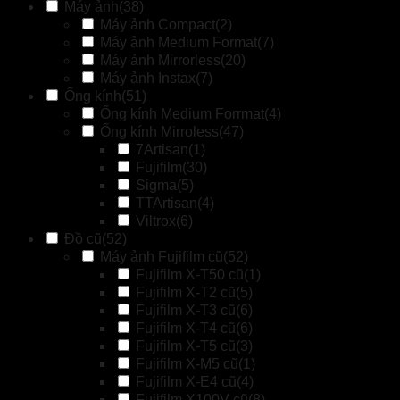
Máy ảnh
(38)
Máy ảnh Compact
(2)
Máy ảnh Medium Format
(7)
Máy ảnh Mirrorless
(20)
Máy ảnh Instax
(7)
Ống kính
(51)
Ống kính Medium Forrmat
(4)
Ống kính Mirroless
(47)
7Artisan
(1)
Fujifilm
(30)
Sigma
(5)
TTArtisan
(4)
Viltrox
(6)
Đồ cũ
(52)
Máy ảnh Fujifilm cũ
(52)
Fujifilm X-T50 cũ
(1)
Fujifilm X-T2 cũ
(5)
Fujifilm X-T3 cũ
(6)
Fujifilm X-T4 cũ
(6)
Fujifilm X-T5 cũ
(3)
Fujifilm X-M5 cũ
(1)
Fujifilm X-E4 cũ
(4)
Fujifilm X100V cũ
(8)