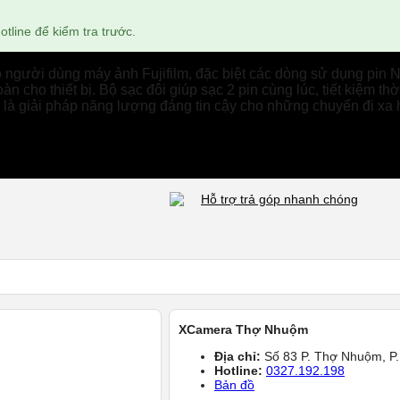
tline để kiểm tra trước.
o người dùng máy ảnh Fujifilm, đặc biệt các dòng sử dụng pin
oàn cho thiết bị. Bộ sạc đôi giúp sạc 2 pin cùng lúc, tiết kiệm 
 là giải pháp năng lượng đáng tin cậy cho những chuyến đi xa 
Hỗ trợ trả góp nhanh chóng
XCamera Thợ Nhuộm
Địa chỉ:
Số 83 P. Thợ Nhuộm, P.
Hotline:
0327.192.198
Bản đồ