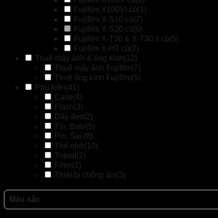
Fujifilm X100VI cũ
(1)
Fujifilm X-S10 cũ
(7)
Fujifilm X-S20 cũ
(0)
Fujifilm X-T30 & X-T30 II cũ
(5)
Fujifilm X-H1 cũ
(2)
Thuê máy ảnh & ống kính
(12)
Thuê máy ảnh Fujifilm
(7)
Thuê ống kính Fujifilm
(5)
Phụ kiện
(41)
Case
(4)
Flash
(3)
Dây đeo
(2)
Túi, Balo
(5)
Pin, Sạc
(8)
Thẻ nhớ
(10)
Tripod
(2)
Filter
(1)
Thiết bị chống ấm
(3)
Màu sắc