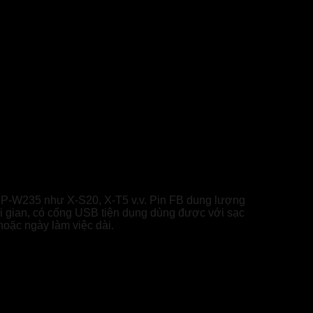
 NP-W235 như X-S20, X-T5 v.v. Pin FB dung lượng
thời gian, có cổng USB tiện dụng dùng được với sạc
hoặc ngày làm việc dài.