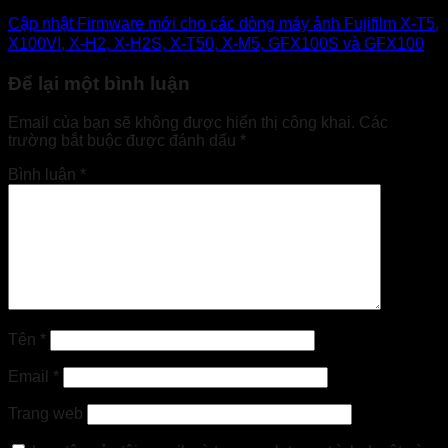
Cập nhật Firmware mới cho các dòng máy ảnh Fujifilm X-T5,
X100VI, X-H2, X-H2S, X-T50, X-M5, GFX100S và GFX100
Để lại một bình luận
Email của bạn sẽ không được hiển thị công khai.
Các
trường bắt buộc được đánh dấu
*
Bình luận
*
Tên
*
Email
*
Trang web