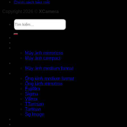
Chính sách bảo mật
Copyright 2026 ©
XCamera
Tìm
kiếm:
Khuyến mãi
Cửa hàng
X Series
Máy ảnh mirrorless
Máy ảnh compact
GFX Series
Máy ảnh medium format
Ống kính
Ống kính medium format
Ống kính mirroless
Fujifilm
Sigma
Viltrox
TTartisan
7artisan
Sg Image
Instax
Đồ cũ