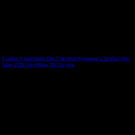
Fujifilm X Half Nhận Bản Cập Nhật Firmware 1.30 Đầu Tiên
Năm 2026 Với Nhiều Tối Ưu Hóa