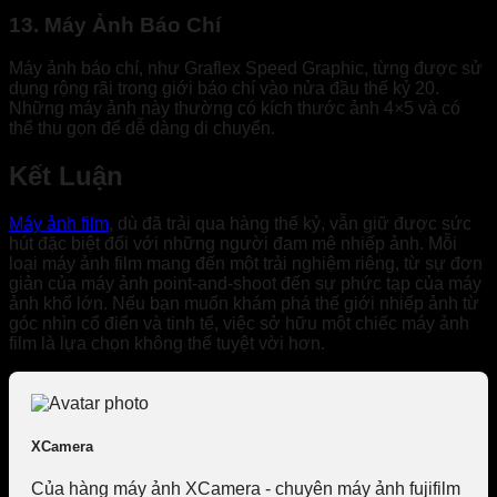
13. Máy Ảnh Báo Chí
Máy ảnh báo chí, như Graflex Speed Graphic, từng được sử
dụng rộng rãi trong giới báo chí vào nửa đầu thế kỷ 20.
Những máy ảnh này thường có kích thước ảnh 4×5 và có
thể thu gọn để dễ dàng di chuyển.
Kết Luận
Máy ảnh film
, dù đã trải qua hàng thế kỷ, vẫn giữ được sức
hút đặc biệt đối với những người đam mê nhiếp ảnh. Mỗi
loại máy ảnh film mang đến một trải nghiệm riêng, từ sự đơn
giản của máy ảnh point-and-shoot đến sự phức tạp của máy
ảnh khổ lớn. Nếu bạn muốn khám phá thế giới nhiếp ảnh từ
góc nhìn cổ điển và tinh tế, việc sở hữu một chiếc máy ảnh
film là lựa chọn không thể tuyệt vời hơn.
XCamera
Của hàng máy ảnh XCamera - chuyên máy ảnh fujifilm