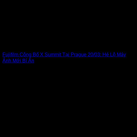
Fujifilm Công Bố X Summit Tại Prague 20/03: Hé Lộ Máy
Ảnh Mới Bí Ẩn