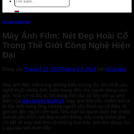
kiếm:
Tin tức nhiếp ảnh
Máy Ảnh Film: Nét Đẹp Hoài Cổ
Trong Thế Giới Công Nghệ Hiện
Đại
Đăng vào
Tháng 8 12, 2024
Tháng 9 3, 2024
bởi
XCamera
Máy ảnh film, một trong những biểu tượng lâu đời nhất của
nghệ thuật nhiếp ảnh, luôn mang đến cho người dùng cảm
giác hoài cổ và thú vị. Dù trong thời đại số hóa với sự phổ
biến của
máy ảnh kỹ thuật số
, máy ảnh film vẫn chiếm một vị
trí đặc biệt trong lòng những người yêu thích sự cổ điển, từ
giới trẻ đến người lớn tuổi. Nếu bạn là người đam mê nhiếp
ảnh và yêu thích nét đẹp truyền thống, hãy cùng khám phá
chi tiết về máy ảnh film và những loại máy ảnh film đáng chú
ý qua bài viết dưới đây.