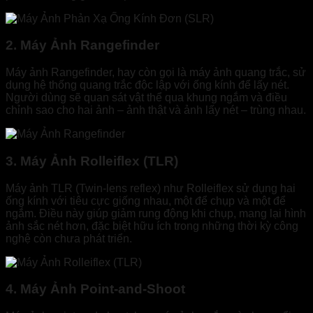
2. Máy Ảnh Rangefinder
Máy ảnh Rangefinder, hay còn gọi là máy ảnh quang trắc, sử
dụng hệ thống quang trắc độc lập với ống kính để lấy nét.
Người dùng sẽ quan sát vật thể qua khung ngắm và điều
chỉnh sao cho hai ảnh – ảnh thật và ảnh lấy nét – trùng nhau.
3. Máy Ảnh Rolleiflex (TLR)
Máy ảnh TLR (Twin-lens reflex) như Rolleiflex sử dụng hai
ống kính với tiêu cực giống nhau, một để chụp và một để
ngắm. Điều này giúp giảm rung động khi chụp, mang lại hình
ảnh sắc nét hơn, đặc biệt hữu ích trong những thời kỳ công
nghệ còn chưa phát triển.
4. Máy Ảnh Point-and-Shoot