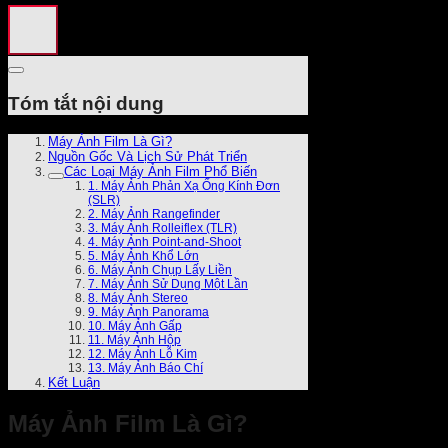
Tóm tắt nội dung
Máy Ảnh Film Là Gì?
Nguồn Gốc Và Lịch Sử Phát Triển
Các Loại Máy Ảnh Film Phổ Biến
1. Máy Ảnh Phản Xạ Ống Kính Đơn
(SLR)
2. Máy Ảnh Rangefinder
3. Máy Ảnh Rolleiflex (TLR)
4. Máy Ảnh Point-and-Shoot
5. Máy Ảnh Khổ Lớn
6. Máy Ảnh Chụp Lấy Liền
7. Máy Ảnh Sử Dụng Một Lần
8. Máy Ảnh Stereo
9. Máy Ảnh Panorama
10. Máy Ảnh Gấp
11. Máy Ảnh Hộp
12. Máy Ảnh Lỗ Kim
13. Máy Ảnh Báo Chí
Kết Luận
Máy Ảnh Film Là Gì?