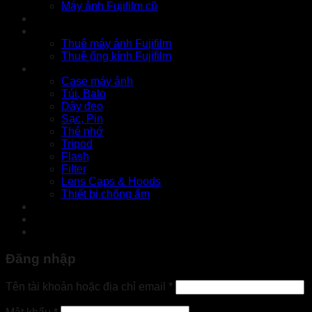
Máy ảnh Fujifilm cũ
Thu cũ
Cho thuê
Thuê máy ảnh Fujifilm
Thuê ống kính Fujifilm
Phụ kiện
Case máy ảnh
Túi, Balo
Dây đeo
Sạc, Pin
Thẻ nhớ
Tripod
Flash
Filter
Lens Caps & Hoods
Thiết bị chống ẩm
Tin tức
Liên hệ
Đăng nhập
Bắt
Tên tài khoản hoặc địa chỉ email
*
buộc
Bắt