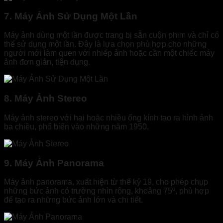
7. Máy Ảnh Sử Dụng Một Lần
Máy ảnh dùng một lần được trang bị sẵn cuộn phim và chỉ có
thể sử dụng một lần. Đây là lựa chọn phù hợp cho những
người mới làm quen với nhiếp ảnh hoặc cần một chiếc máy
ảnh đơn giản, tiện dụng.
8. Máy Ảnh Stereo
Máy ảnh stereo với hai hoặc nhiều ống kính tạo ra hình ảnh
ba chiều, phổ biến vào những năm 1950.
9. Máy Ảnh Panorama
Máy ảnh panorama, xuất hiện từ thế kỷ 19, cho phép chụp
những bức ảnh có trường nhìn rộng, khoảng 75º, phù hợp
để tạo ra những bức ảnh lớn và chi tiết.