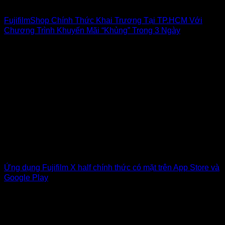
FujifilmShop Chính Thức Khai Trương Tại TP.HCM Với
Chương Trình Khuyến Mãi “Khủng” Trong 3 Ngày
Ứng dụng Fujifilm X half chính thức có mặt trên App Store và
Google Play