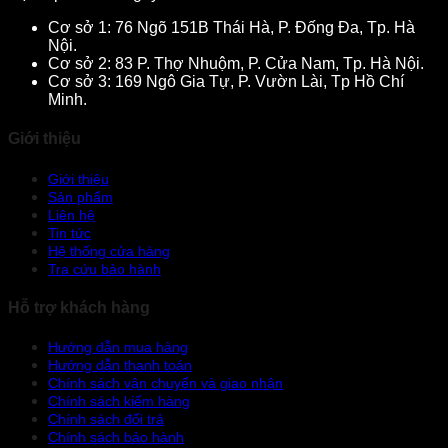
Cơ sở 1: 76 Ngõ 151B Thái Hà, P. Đống Đa, Tp. Hà
Nội.
Cơ sở 2: 83 P. Thợ Nhuộm, P. Cửa Nam, Tp. Hà Nội.
Cơ sở 3: 169 Ngô Gia Tự, P. Vườn Lài, Tp Hồ Chí
Minh.
Giới thiệu
Giới thiệu
Sản phẩm
Liên hệ
Tin tức
Hệ thống cửa hàng
Tra cứu bảo hành
Hỗ trợ khách hàng
Hướng dẫn mua hàng
Hướng dẫn thanh toán
Chính sách vận chuyển và giao nhận
Chính sách kiểm hàng
Chính sách đổi trả
Chính sách bảo hành