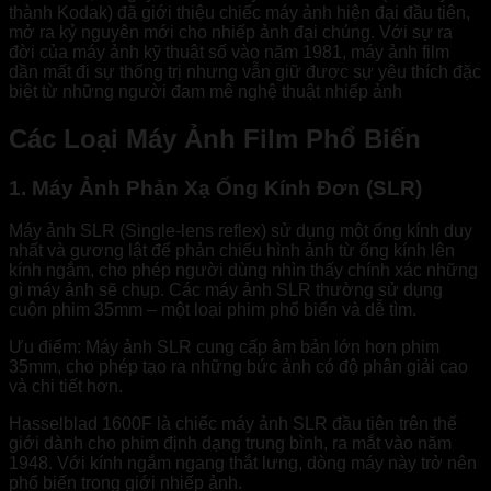
thành Kodak) đã giới thiệu chiếc máy ảnh hiện đại đầu tiên,
mở ra kỷ nguyên mới cho nhiếp ảnh đại chúng. Với sự ra
đời của máy ảnh kỹ thuật số vào năm 1981, máy ảnh film
dần mất đi sự thống trị nhưng vẫn giữ được sự yêu thích đặc
biệt từ những người đam mê nghệ thuật nhiếp ảnh
Các Loại Máy Ảnh Film Phổ Biến
1. Máy Ảnh Phản Xạ Ống Kính Đơn (SLR)
Máy ảnh SLR (Single-lens reflex) sử dụng một ống kính duy
nhất và gương lật để phản chiếu hình ảnh từ ống kính lên
kính ngắm, cho phép người dùng nhìn thấy chính xác những
gì máy ảnh sẽ chụp. Các máy ảnh SLR thường sử dụng
cuộn phim 35mm – một loại phim phổ biến và dễ tìm.
Ưu điểm: Máy ảnh SLR cung cấp âm bản lớn hơn phim
35mm, cho phép tạo ra những bức ảnh có độ phân giải cao
và chi tiết hơn.
Hasselblad 1600F là chiếc máy ảnh SLR đầu tiên trên thế
giới dành cho phim định dạng trung bình, ra mắt vào năm
1948. Với kính ngắm ngang thắt lưng, dòng máy này trở nên
phổ biến trong giới nhiếp ảnh.