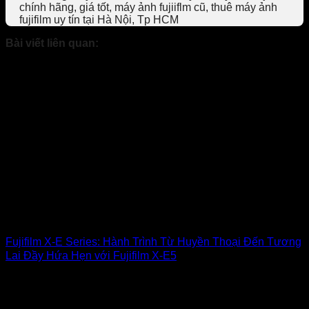
chính hãng, giá tốt, máy ảnh fujiiflm cũ, thuê máy ảnh
fujifilm uy tín tại Hà Nội, Tp HCM
Bài viết liên quan:
Fujifilm X-E Series: Hành Trình Từ Huyền Thoại Đến Tương
Lai Đầy Hứa Hẹn với Fujifilm X-E5