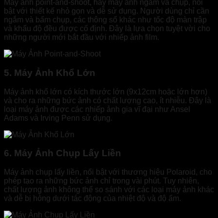
Máy ảnh point-and-shoot, hay máy ảnh ngắm và chụp, nổi
bật với thiết kế nhỏ gọn và dễ sử dụng. Người dùng chỉ cần
ngắm và bấm chụp, các thông số khác như tốc độ màn trập
và khẩu độ đều được cố định. Đây là lựa chọn tuyệt vời cho
những người mới bắt đầu với nhiếp ảnh film.
5. Máy Ảnh Khổ Lớn
Máy ảnh khổ lớn có kích thước lớn (9x12cm hoặc lớn hơn)
và cho ra những bức ảnh có chất lượng cao, ít nhiễu. Đây là
loại máy ảnh được các nhiếp ảnh gia vĩ đại như Ansel
Adams và Irving Penn sử dụng.
6. Máy Ảnh Chụp Lấy Liền
Máy ảnh chụp lấy liền, nổi bật với thương hiệu Polaroid, cho
phép tạo ra những bức ảnh chỉ trong vài phút. Tuy nhiên,
chất lượng ảnh không thể so sánh với các loại máy ảnh khác
và dễ bị hỏng dưới tác động của nhiệt độ và độ ẩm.