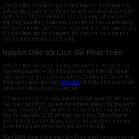
Máy ảnh film, còn được gọi là máy ảnh cơ, là một loại máy
ảnh sử dụng cuộn phim để ghi lại hình ảnh thay vì cảm biến
kỹ thuật số. Không phụ thuộc vào điện năng, những chiếc
máy này hoạt động hoàn toàn dựa trên cơ học và ánh sáng.
Để tạo ra một bức ảnh đẹp với máy ảnh film, ánh sáng là yếu
tố quyết định, nhưng cũng phải kết hợp với loại phim phù
hợp để đạt được kết quả tốt nhất.
Nguồn Gốc Và Lịch Sử Phát Triển
Máy ảnh film có lịch sử lâu đời, bắt nguồn từ thế kỷ 11 với
“camera obscura” – tiền thân của máy ảnh hiện đại. Thuật
ngữ này trong tiếng Latin có nghĩa là “buồng tối”, ám chỉ kỹ
thuật sử dụng lỗ kim hoặc
ống kính
để chiếu hình ảnh từ bên
ngoài vào bên trong một buồng tối.
Trải qua nhiều thế kỷ, máy ảnh đã có những bước tiến vượt
bậc. Vào năm 1806, Joseph Nicéphore Niépce đã phát minh
ra máy ảnh kiểu hộp, cho phép thu được hình ảnh âm bản.
Sau đó, vào năm 1835, William Henry Fox Talbot đã phát
triển kỹ thuật tạo ảnh dương bản từ âm bản, đánh dấu một
bước ngoặt quan trọng trong lịch sử nhiếp ảnh.
Năm 1888, công ty Eastman Dry Plate and Film (sau này trở