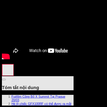
Tóm tắt nội dung
Fujifilm Công Bố X Summit Tại Prague
20/03
Hé lộ chiếc GFX100RF có thể được ra mắt