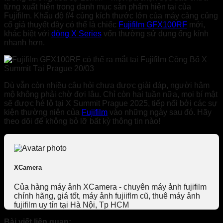
từng xuất hiện trong danh mục sản phẩm hiện tại của
Fujifilm. Khẩu độ f/4 cùng kích thước lớn của máy càng củng
cố giả thuyết đây có thể là chiếc
Fujifilm GFX100RF
mới,
khác biệt với
dòng X Series
vốn thường sử dụng ống kính
nhanh hơn.
Dù vẫn còn nhiều câu hỏi chưa được giải đáp, người hâm
mộ không phải chờ đợi lâu. Chỉ còn hai tuần nữa, mọi bí mật
sẽ được hé lộ tại X Summit Prague 2025, tiếp nối bởi các sự
kiện thường niên của
Fujifilm
vào những ngày sau đó. Hãy
theo dõi để không bỏ lỡ bất kỳ thông tin nào!
XCamera
Của hàng máy ảnh XCamera - chuyên máy ảnh fujifilm
chính hãng, giá tốt, máy ảnh fujiiflm cũ, thuê máy ảnh
fujifilm uy tín tại Hà Nội, Tp HCM
Bài viết liên quan: