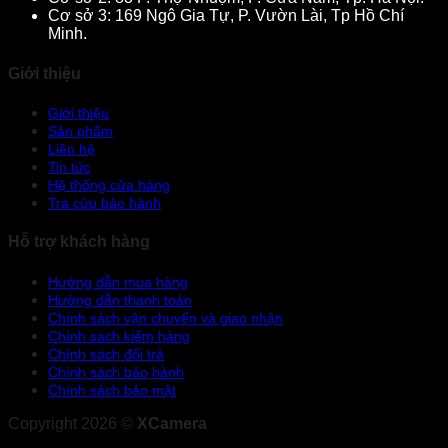
Cơ sở 3: 169 Ngô Gia Tự, P. Vườn Lài, Tp Hồ Chí
Minh.
Giới thiệu
Giới thiệu
Sản phẩm
Liên hệ
Tin tức
Hệ thống cửa hàng
Tra cứu bảo hành
Hỗ trợ khách hàng
Hướng dẫn mua hàng
Hướng dẫn thanh toán
Chính sách vận chuyển và giao nhận
Chính sách kiểm hàng
Chính sách đổi trả
Chính sách bảo hành
Chính sách bảo mật
Copyright 2026 ©
XCamera