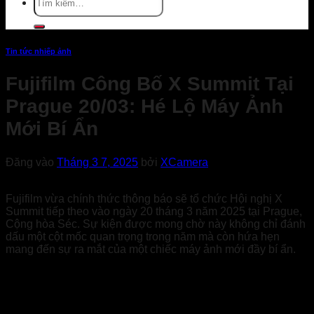
kiếm:
Tin tức nhiếp ảnh
Fujifilm Công Bố X Summit Tại
Prague 20/03: Hé Lộ Máy Ảnh
Mới Bí Ẩn
Đăng vào
Tháng 3 7, 2025
bởi
XCamera
Fujifilm vừa chính thức thông báo sẽ tổ chức Hội nghị X
Summit tiếp theo vào ngày 20 tháng 3 năm 2025 tại Prague,
Cộng hòa Séc. Sự kiện được mong chờ này không chỉ đánh
dấu một cột mốc quan trọng trong năm mà còn hứa hẹn
mang đến sự ra mắt của một chiếc máy ảnh mới đầy bí ẩn.