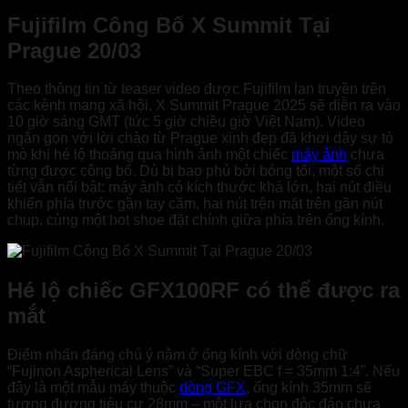
Fujifilm Công Bố X Summit Tại
Prague 20/03
Theo thông tin từ teaser video được Fujifilm lan truyền trên
các kênh mạng xã hội, X Summit Prague 2025 sẽ diễn ra vào
10 giờ sáng GMT (tức 5 giờ chiều giờ Việt Nam). Video
ngắn gọn với lời chào từ Prague xinh đẹp đã khơi dậy sự tò
mò khi hé lộ thoáng qua hình ảnh một chiếc
máy ảnh
chưa
từng được công bố. Dù bị bao phủ bởi bóng tối, một số chi
tiết vẫn nổi bật: máy ảnh có kích thước khá lớn, hai nút điều
khiển phía trước gần tay cầm, hai nút trên mặt trên gần nút
chụp, cùng một hot shoe đặt chính giữa phía trên ống kính.
Hé lộ chiếc GFX100RF có thể được ra
mắt
Điểm nhấn đáng chú ý nằm ở ống kính với dòng chữ
“Fujinon Aspherical Lens” và “Super EBC f = 35mm 1:4”. Nếu
đây là một mẫu máy thuộc
dòng GFX
, ống kính 35mm sẽ
tương đương tiêu cự 28mm – một lựa chọn độc đáo chưa