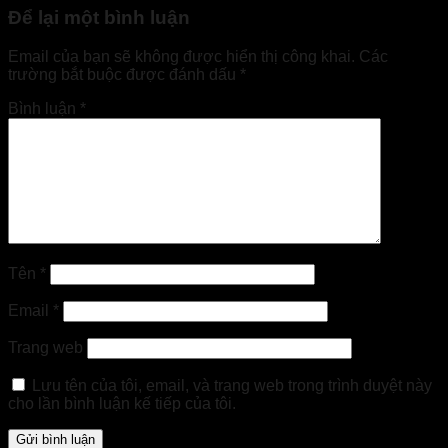
Để lại một bình luận
Email của bạn sẽ không được hiển thị công khai.
Các
trường bắt buộc được đánh dấu
*
Bình luận
*
Tên
*
Email
*
Trang web
Lưu tên của tôi, email, và trang web trong trình duyệt này
cho lần bình luận kế tiếp của tôi.