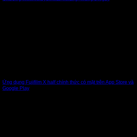
Ứng dụng Fujifilm X half chính thức có mặt trên App Store và
Google Play