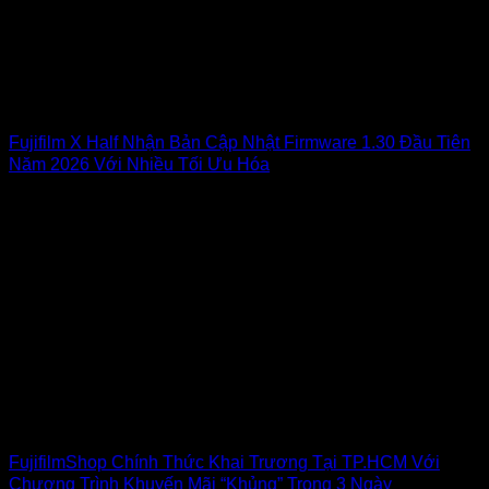
Fujifilm X Half Nhận Bản Cập Nhật Firmware 1.30 Đầu Tiên
Năm 2026 Với Nhiều Tối Ưu Hóa
FujifilmShop Chính Thức Khai Trương Tại TP.HCM Với
Chương Trình Khuyến Mãi “Khủng” Trong 3 Ngày