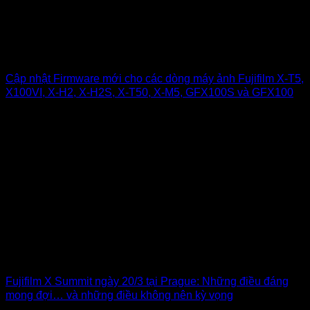
Cập nhật Firmware mới cho các dòng máy ảnh Fujifilm X-T5,
X100VI, X-H2, X-H2S, X-T50, X-M5, GFX100S và GFX100
Fujifilm X Summit ngày 20/3 tại Prague: Những điều đáng
mong đợi… và những điều không nên kỳ vọng