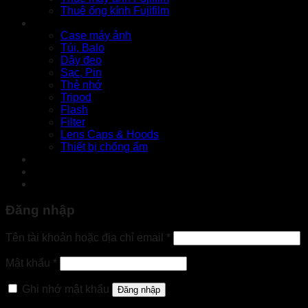
Thuê ống kính Fujifilm
Phụ kiện
Case máy ảnh
Túi, Balo
Dây đeo
Sạc, Pin
Thẻ nhớ
Tripod
Flash
Filter
Lens Caps & Hoods
Thiết bị chống ẩm
Tin tức
Liên hệ
Đăng nhập
Bắt
Tên tài khoản hoặc địa chỉ email
*
buộc
Bắt
Mật khẩu
*
buộc
Ghi nhớ mật khẩu
Đăng nhập