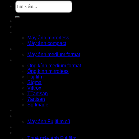
Tìm
kiếm:
Khuyến mãi
Cửa hàng
X Series
Máy ảnh mirrorless
Máy ảnh compact
GFX Series
Máy ảnh medium format
Ống kính
Ống kính medium format
Ống kính mirroless
Fujifilm
Sigma
Viltrox
TTartisan
7artisan
Sg Image
Instax
Đồ cũ
Máy ảnh Fujifilm cũ
Thu cũ
Cho thuê
Thuê máy ảnh Fujifilm