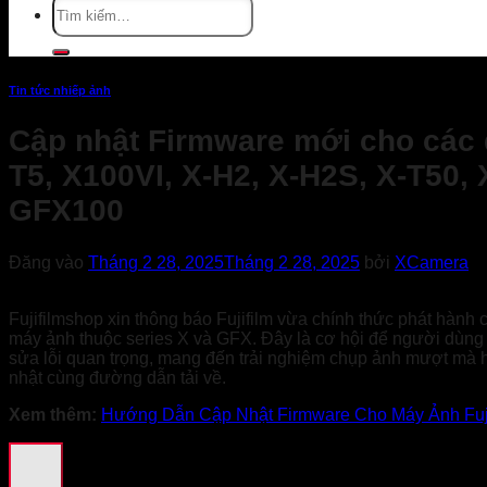
Tìm
kiếm:
Tin tức nhiếp ảnh
Cập nhật Firmware mới cho các 
T5, X100VI, X-H2, X-H2S, X-T50,
GFX100
Đăng vào
Tháng 2 28, 2025
Tháng 2 28, 2025
bởi
XCamera
Fujifilmshop xin thông báo Fujifilm vừa chính thức phát hành
máy ảnh thuộc series X và GFX. Đây là cơ hội để người dùng n
sửa lỗi quan trọng, mang đến trải nghiệm chụp ảnh mượt mà hơ
nhật cùng đường dẫn tải về.
Xem thêm:
Hướng Dẫn Cập Nhật Firmware Cho Máy Ảnh Fuji