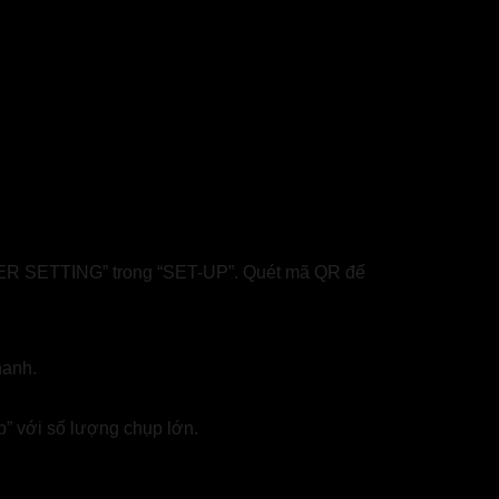
 SETTING” trong “SET-UP”. Quét mã QR để
hanh.
p” với số lượng chụp lớn.