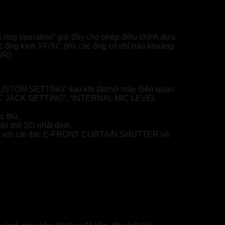
 ring operation” giờ đây cho phép điều chỉnh dựa
ác ống kính XF/XC (trừ các ống có chỉ báo khoảng
WR).
CUSTOM SETTING” sau khi tắt/mở máy (liên quan
“MIC JACK SETTING”, “INTERNAL MIC LEVEL
c thù.
i thẻ SD nhất định.
T” với cài đặt: E-FRONT CURTAIN SHUTTER và