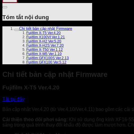
Tóm tắt nội dung
Chi tiết bản cập nhật Firmware
Fujifilm X-T5 Ver.4.20
Fujifilm X100VI Ver.1.21
Fujifilm X-H2 Ver.5.20
Fujifilm X-H2S Ver.7.20
Fujifilm X-T50 Ver.1.12
Fujifilm X-M5 Ver.1.10
Fujifilm GFX100S Ver.2.13
Fujifilm GFX100 Ver.5.12
Chi tiết bản cập nhật Firmware
Fujifilm X-T5 Ver.4.20
Tải tại đây
Bản cập nhật Ver.4.20 (từ Ver.4.10/Ver.4.11) bao gồm các cải t
Cải thiện theo dõi phơi sáng
: Khi sử dụng ống kính XF16-5
sáng trong quá trình thay đổi khẩu độ được làm mượt hơn. Ch