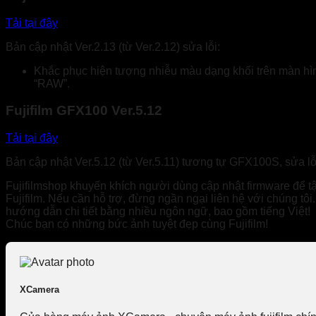
Tải tại đây
Bản cập nhật Ver.2.13 (từ Ver.2.12) sửa lỗi:
Khắc phục hiện tượng nhiễu màu dạng khối trên màn hìn
“RAW”.
Fujifilm GFX100 Ver.5.12
Tải tại đây
Bản cập nhật Ver.5.12 (từ Ver.5.11) tương tự GFX100S, sửa 
Fujifilmshop khuyến khích người dùng cập nhật firmware để t
Fujifilm. Nếu cần hỗ trợ, đừng ngần ngại liên hệ với chúng tôi
hướng dẫn chi tiết bằng nhiều ngôn ngữ, bao gồm tiếng Việt!
Chúc bạn có những bức ảnh tuyệt đẹp cùng Fujifilm!
XCamera