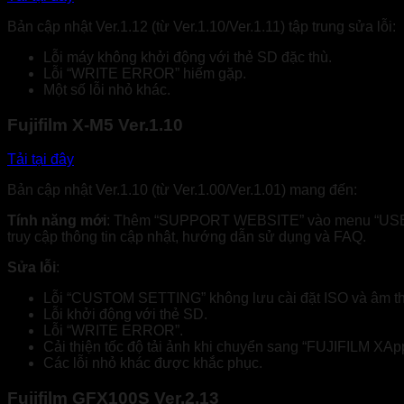
Bản cập nhật Ver.1.12 (từ Ver.1.10/Ver.1.11) tập trung sửa lỗi:
Lỗi máy không khởi động với thẻ SD đặc thù.
Lỗi “WRITE ERROR” hiếm gặp.
Một số lỗi nhỏ khác.
Fujifilm X-M5 Ver.1.10
Tải tại đây
Bản cập nhật Ver.1.10 (từ Ver.1.00/Ver.1.01) mang đến:
Tính năng mới
: Thêm “SUPPORT WEBSITE” vào menu “USER
truy cập thông tin cập nhật, hướng dẫn sử dụng và FAQ.
Sửa lỗi
:
Lỗi “CUSTOM SETTING” không lưu cài đặt ISO và âm t
Lỗi khởi động với thẻ SD.
Lỗi “WRITE ERROR”.
Cải thiện tốc độ tải ảnh khi chuyển sang “FUJIFILM XAp
Các lỗi nhỏ khác được khắc phục.
Fujifilm GFX100S Ver.2.13