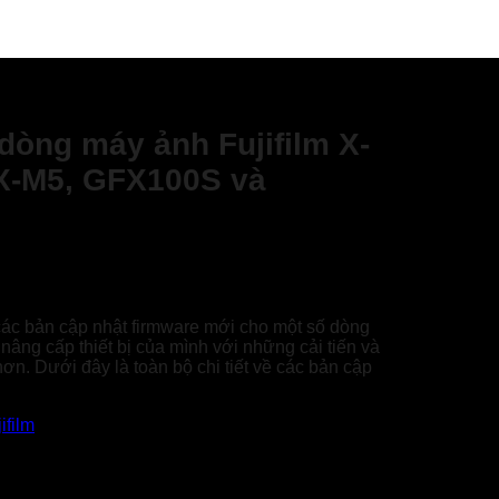
dòng máy ảnh Fujifilm X-
 X-M5, GFX100S và
 các bản cập nhật firmware mới cho một số dòng
âng cấp thiết bị của mình với những cải tiến và
n. Dưới đây là toàn bộ chi tiết về các bản cập
film