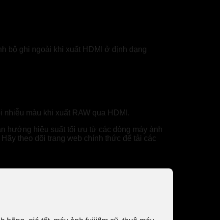
h bộ ghi ngoài khi xuất HDMI ở định dạng
lỗi nhiễu màu khi xuất RAW qua HDMI.
ận hưởng hiệu suất tối ưu từ các dòng máy ảnh
. Hãy theo dõi trang web chính thức để tải các