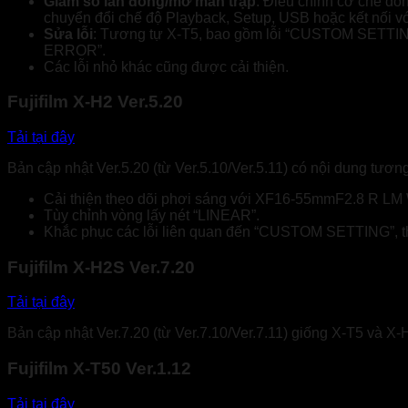
Giảm số lần đóng/mở màn trập
: Điều chỉnh cơ chế đón
chuyển đổi chế độ Playback, Setup, USB hoặc kết nối v
Sửa lỗi
: Tương tự X-T5, bao gồm lỗi “CUSTOM SETTING”
ERROR”.
Các lỗi nhỏ khác cũng được cải thiện.
Fujifilm X-H2 Ver.5.20
Tải tại đây
Bản cập nhật Ver.5.20 (từ Ver.5.10/Ver.5.11) có nội dung tươn
Cải thiện theo dõi phơi sáng với XF16-55mmF2.8 R LM 
Tùy chỉnh vòng lấy nét “LINEAR”.
Khắc phục các lỗi liên quan đến “CUSTOM SETTING”,
Fujifilm X-H2S Ver.7.20
Tải tại đây
Bản cập nhật Ver.7.20 (từ Ver.7.10/Ver.7.11) giống X-T5 và X-H2
Fujifilm X-T50 Ver.1.12
Tải tại đây