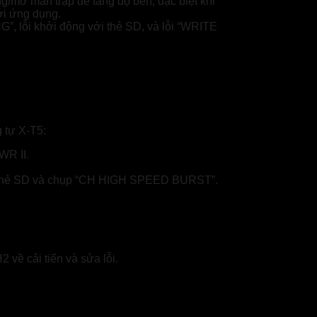
g/mở màn trập để tăng độ bền, đặc biệt khi
ới ứng dụng.
, lỗi khởi động với thẻ SD, và lỗi “WRITE
g tự X-T5:
WR II.
 thẻ SD và chụp “CH HIGH SPEED BURST”.
 về cải tiến và sửa lỗi.