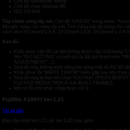
Chế độ Still/Movie: Movie
Chế độ chụp: Manual (M)
ISO: Cố định
Tùy chỉnh vòng lấy nét
: Chế độ “LINEAR” trong menu “Focus
trên góc xoay của vòng lấy nét. Tính năng này áp dụng cho c
cách như XF14mmF2.8 R, XF23mmF2.8 R, XF16mmF1.4 R 
Sửa lỗi
:
Khắc phục vấn đề cài đặt không được cập nhật trong “
đến “ISO SETTING” và một số cài đặt âm thanh như 
ADJUSTMENT”…).
Sửa lỗi máy không khởi động khi dùng một số thẻ SD đặ
Khắc phục lỗi “WRITE ERROR” hiếm gặp sau khi chụp vớ
Sửa lỗi máy bị treo khi chụp “CH HIGH SPEED BURS
FLICKER REDUCTION ở chế độ ALL FRAMES.
Một số lỗi nhỏ khác cũng được xử lý.
Fujifilm X100VI Ver.1.21
Tải tại đây
Bản cập nhật Ver.1.21 (từ Ver.1.20) bao gồm: