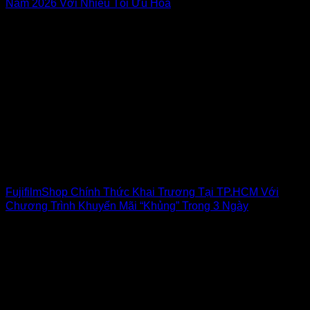
Năm 2026 Với Nhiều Tối Ưu Hóa
FujifilmShop Chính Thức Khai Trương Tại TP.HCM Với
Chương Trình Khuyến Mãi “Khủng” Trong 3 Ngày