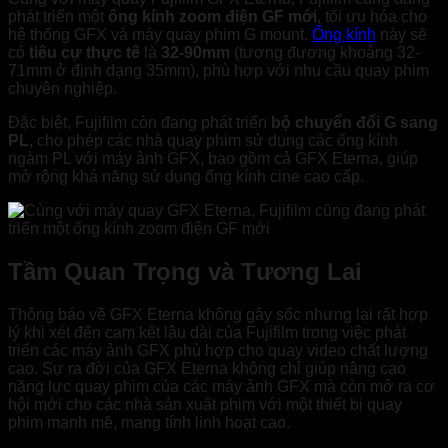
phát triển một
ống kính zoom điện GF mới
, tối ưu hóa cho
hệ thống GFX và máy quay phim G mount.
Ống kính
này sẽ
có
tiêu cự thực tế
là
32-90mm
(tương đương khoảng 32-
71mm ở định dạng 35mm), phù hợp với nhu cầu quay phim
chuyên nghiệp.
Đặc biệt, Fujifilm còn đang phát triển
bộ chuyển đổi G sang
PL
, cho phép các nhà quay phim sử dụng các ống kính
ngàm PL với máy ảnh GFX, bao gồm cả GFX Eterna, giúp
mở rộng khả năng sử dụng ống kính cine cao cấp.
Tầm Quan Trọng và Tương Lai
Thông báo về GFX Eterna không gây sốc nhưng lại rất hợp
lý khi xét đến cam kết lâu dài của Fujifilm trong việc phát
triển các máy ảnh GFX phù hợp cho quay video chất lượng
cao. Sự ra đời của GFX Eterna không chỉ giúp nâng cao
năng lực quay phim của các máy ảnh GFX mà còn mở ra cơ
hội mới cho các nhà sản xuất phim với một thiết bị quay
phim mạnh mẽ, mang tính linh hoạt cao.