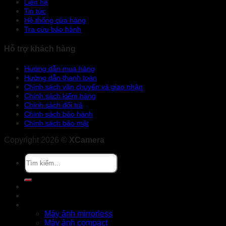
Liên hệ
Tin tức
Hệ thống cửa hàng
Tra cứu bảo hành
Hỗ trợ khách hàng
Hướng dẫn mua hàng
Hướng dẫn thanh toán
Chính sách vận chuyển và giao nhận
Chính sách kiểm hàng
Chính sách đổi trả
Chính sách bảo hành
Chính sách bảo mật
Copyright 2026 ©
XCamera
Tìm
kiếm:
Khuyến mãi
Cửa hàng
X Series
Máy ảnh mirrorless
Máy ảnh compact