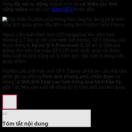
năng
lấy nét tự động
nhanh hơn và
cải thiện các tính
năng video
so với các
dòng GFX
trước đây.
Ngoài cảm biến hình ảnh 102 megapixel lớn (lớn hơn
khoảng 1,7 lần so với cảm biến full-frame), GFX Eterna còn
được trang bị
bộ xử lý X-Processor 5
, bộ xử lý hiện đại
giống như trên hai mẫu GFX100 mới nhất, giúp cải thiện
hiệu suất và khả năng xử lý hình ảnh, đặc biệt là trong việc
quay video.
Fujifilm cho biết máy ảnh GFX Eterna sẽ hỗ trợ các nhà làm
phim ghi lại những
hình ảnh phong phú, chân thực
và
mang lại
tính linh hoạt cao hơn trong quá trình hậu kỳ
,
giúp các nhà sản xuất dễ dàng xử lý hình ảnh sau khi quay.
Tóm tắt nội dung