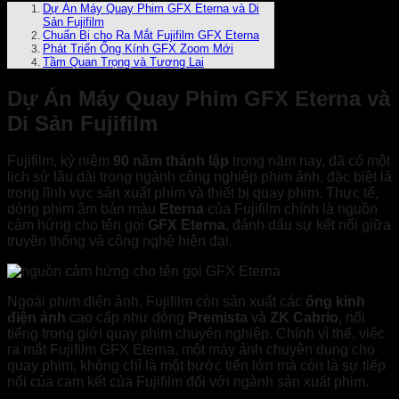
Dự Án Máy Quay Phim GFX Eterna và Di
Sản Fujifilm
Chuẩn Bị cho Ra Mắt Fujifilm GFX Eterna
Phát Triển Ống Kính GFX Zoom Mới
Tầm Quan Trọng và Tương Lai
Dự Án Máy Quay Phim GFX Eterna và
Di Sản Fujifilm
Fujifilm, kỷ niệm
90 năm thành lập
trong năm nay, đã có một
lịch sử lâu dài trong ngành công nghiệp phim ảnh, đặc biệt là
trong lĩnh vực sản xuất phim và thiết bị quay phim. Thực tế,
dòng phim âm bản màu
Eterna
của Fujifilm chính là nguồn
cảm hứng cho tên gọi
GFX Eterna
, đánh dấu sự kết nối giữa
truyền thống và công nghệ hiện đại.
Ngoài phim điện ảnh, Fujifilm còn sản xuất các
ống kính
điện ảnh
cao cấp như dòng
Premista
và
ZK Cabrio
, nổi
tiếng trong giới quay phim chuyên nghiệp. Chính vì thế, việc
ra mắt Fujifilm GFX Eterna, một máy ảnh chuyên dụng cho
quay phim, không chỉ là một bước tiến lớn mà còn là sự tiếp
nối của cam kết của Fujifilm đối với ngành sản xuất phim.