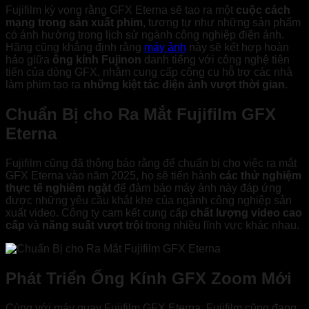
Fujifilm kỳ vọng rằng GFX Eterna sẽ tạo ra một
cuộc cách
mạng trong sản xuất phim
, tương tự như những sản phẩm
có ảnh hưởng trong lịch sử ngành công nghiệp điện ảnh.
Hãng cũng khẳng định rằng
máy ảnh
này sẽ kết hợp hoàn
hảo giữa
ống kính Fujinon
danh tiếng với công nghệ tiên
tiến của dòng GFX, nhằm cung cấp công cụ hỗ trợ các nhà
làm phim tạo ra
những kiệt tác điện ảnh vượt thời gian
.
Chuẩn Bị cho Ra Mắt Fujifilm GFX
Eterna
Fujifilm cũng đã thông báo rằng để chuẩn bị cho việc ra mắt
GFX Eterna vào năm 2025, họ sẽ tiến hành
các thử nghiệm
thực tế nghiêm ngặt
để đảm bảo máy ảnh này đáp ứng
được những yêu cầu khắt khe của ngành công nghiệp sản
xuất video. Công ty cam kết cung cấp
chất lượng video cao
cấp
và
năng suất vượt trội
trong nhiều lĩnh vực khác nhau.
Phát Triển Ống Kính GFX Zoom Mới
Cùng với máy quay Fujifilm GFX Eterna, Fujifilm cũng đang