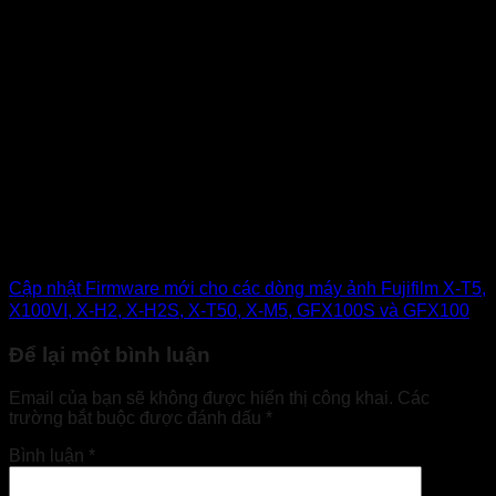
Cập nhật Firmware mới cho các dòng máy ảnh Fujifilm X-T5,
X100VI, X-H2, X-H2S, X-T50, X-M5, GFX100S và GFX100
Để lại một bình luận
Email của bạn sẽ không được hiển thị công khai.
Các
trường bắt buộc được đánh dấu
*
Bình luận
*