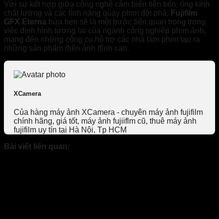
Với sự kết hợp giữa công nghệ cảm biến tiên tiến, ống kính
chất lượng và các tính năng quay phim đột phá,
Fujifilm
GFX Eterna
hứa hẹn sẽ là một bước tiến quan trọng trong
việc định hình tương lai của ngành công nghiệp phim ảnh,
mang đến những công cụ hỗ trợ các nhà làm phim tạo ra
những sản phẩm điện ảnh đỉnh cao.
XCamera
Của hàng máy ảnh XCamera - chuyên máy ảnh fujifilm
chính hãng, giá tốt, máy ảnh fujiiflm cũ, thuê máy ảnh
fujifilm uy tín tại Hà Nội, Tp HCM
Bài viết liên quan: