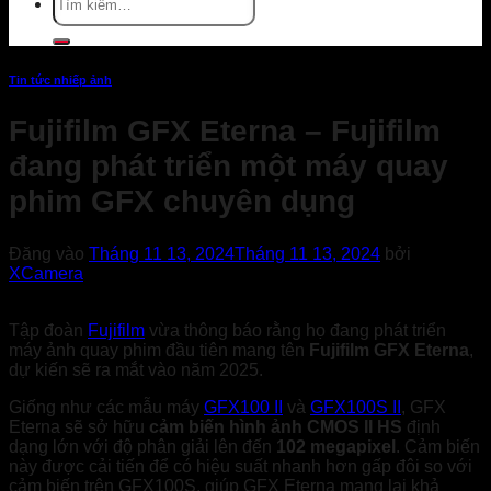
kiếm:
Tin tức nhiếp ảnh
Fujifilm GFX Eterna – Fujifilm
đang phát triển một máy quay
phim GFX chuyên dụng
Đăng vào
Tháng 11 13, 2024
Tháng 11 13, 2024
bởi
XCamera
Tập đoàn
Fujifilm
vừa thông báo rằng họ đang phát triển
máy ảnh quay phim đầu tiên mang tên
Fujifilm GFX Eterna
,
dự kiến sẽ ra mắt vào năm 2025.
Giống như các mẫu máy
GFX100 II
và
GFX100S II
, GFX
Eterna sẽ sở hữu
cảm biến hình ảnh CMOS II HS
định
dạng lớn với độ phân giải lên đến
102 megapixel
. Cảm biến
này được cải tiến để có hiệu suất nhanh hơn gấp đôi so với
cảm biến trên GFX100S, giúp GFX Eterna mang lại khả