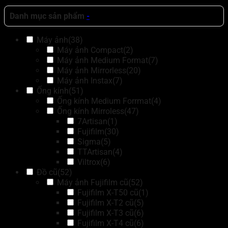
Danh mục sản phẩm
-
Máy ảnh
(38)
Máy ảnh Compact
(2)
Máy ảnh Medium Format
(7)
Máy ảnh Mirrorless
(20)
Máy ảnh Instax
(7)
Ống kính
(51)
Ống kính Medium Forrmat
(4)
Ống kính Mirroless
(47)
7Artisan
(1)
Fujifilm
(30)
Sigma
(5)
TTArtisan
(4)
Viltrox
(6)
Đồ cũ
(52)
Máy ảnh Fujifilm cũ
(52)
Fujifilm X-T50 cũ
(1)
Fujifilm X-T2 cũ
(5)
Fujifilm X-T3 cũ
(6)
Fujifilm X-T4 cũ
(6)