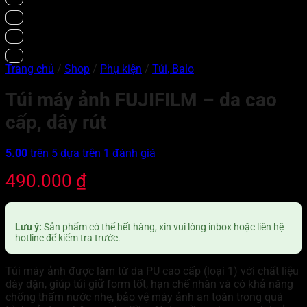
Trang chủ
/
Shop
/
Phụ kiện
/
Túi, Balo
Túi máy ảnh FUJIFILM – da cao
cấp, dây rút
5.00
trên 5 dựa trên
1
đánh giá
490.000
₫
Lưu ý:
Sản phẩm có thể hết hàng, xin vui lòng inbox hoặc liên hệ
hotline để kiểm tra trước.
Túi máy ảnh được làm từ da PU cao cấp (loại 1) với chất liệu
dày dặn, giúp túi giữ form tốt, hạn chế nhăn và có khả năng
chống thấm nước nhẹ, bảo vệ máy ảnh an toàn trong quá