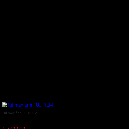
Túi máy ảnh FUJIFILM
1.290.000
₫