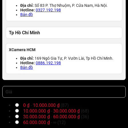
Địa chỉ:
Số 83 P. Thợ Nhuộm, P. Cửa Nam, Hà Nội.
Hotline:
0327.192.198
Bản đồ
Tp Hồ Chí Minh
XCamera HCM
Địa chỉ:
169 Ngô Gia Tự, P. Vườn Lài, Tp Hồ Chí Minh.
Hotline:
0886.192.198
Bản đồ
Giá
0
₫
-
10.000.000
₫
(87)
10.000.000
₫
-
30.000.000
₫
(68)
30.000.000
₫
-
60.000.000
₫
(36)
60.000.000
₫
- ∞ (12)