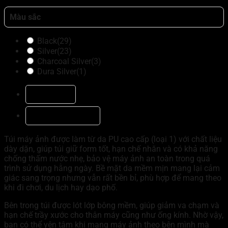
Màu sắc
Black
(29)
Silver
(23)
Charcoal Silver
(3)
Dura Silver
(1)
Mô tả
Đánh giá (1)
Túi máy ảnh được làm từ da PU cao cấp (loại 1) với chất liệu
dày dặn, giúp túi giữ form tốt, hạn chế nhăn và có khả năng
chống thấm nước nhẹ, bảo vệ máy ảnh an toàn trong quá
trình sử dụng hằng ngày. Bề mặt da mềm mịn mang lại cảm
giác sang trọng nhưng vẫn rất bền bỉ, phù hợp để mang theo
khi đi chơi, du lịch hay dạo phố.
Bên trong túi được lót lớp bông mềm, giúp giảm va chạm và
hạn chế trầy xước cho thân máy cũng như ống kính. Nhờ vậy,
bạn có thể yên tâm khi mang máy ảnh theo bên mình mà