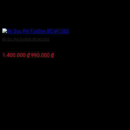
Bộ Sạc Pin Fujifilm BC-W126S
Giá
Giá
1.400.000
₫
990.000
₫
gốc
hiện
là:
tại
1.400.000 ₫.
là:
990.000 ₫.