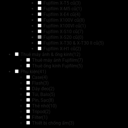
Fujifilm X-T5 cũ
(3)
Fujifilm X-M5 cũ
(1)
Fujifilm X-E4 cũ
(4)
Fujifilm X100V cũ
(8)
Fujifilm X100VI cũ
(1)
Fujifilm X-S10 cũ
(7)
Fujifilm X-S20 cũ
(0)
Fujifilm X-T30 & X-T30 II cũ
(5)
Fujifilm X-H1 cũ
(2)
Thuê máy ảnh & ống kính
(12)
Thuê máy ảnh Fujifilm
(7)
Thuê ống kính Fujifilm
(5)
Phụ kiện
(41)
Case
(4)
Flash
(3)
Dây đeo
(2)
Túi, Balo
(5)
Pin, Sạc
(8)
Thẻ nhớ
(10)
Tripod
(2)
Filter
(1)
Thiết bị chống ấm
(3)