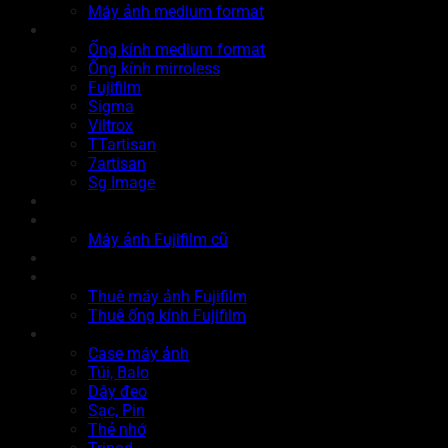
Máy ảnh medium format
Ống kính
Ống kính medium format
Ống kính mirroless
Fujifilm
Sigma
Viltrox
TTartisan
7artisan
Sg Image
Instax
Đồ cũ
Máy ảnh Fujifilm cũ
Thu cũ
Cho thuê
Thuê máy ảnh Fujifilm
Thuê ống kính Fujifilm
Phụ kiện
Case máy ảnh
Túi, Balo
Dây đeo
Sạc, Pin
Thẻ nhớ