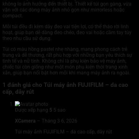
không lo ảnh hưởng đến thiết bị. Thiết kế túi gọn gàng, vừa
vặn với các dòng máy ảnh nhỏ gọn như mirrorless hoặc
compact.
Mỗi túi đều đi kèm dây đeo vai tiện lợi, có thể tháo rời linh
hoạt, giúp bạn dễ dàng đeo chéo, đeo vai hoặc cầm tay tùy
theo nhu cầu sử dụng.
Túi có màu hồng pastel nhẹ nhàng, mang phong cách trẻ
trung và dễ thương, rất phù hợp với những bạn yêu thích sự
tinh tế và nữ tính. Không chỉ là phụ kiện bảo vệ máy ảnh,
chiếc túi còn giống như một món phụ kiện thời trang xinh
xắn, giúp bạn nổi bật hơn mỗi khi mang máy ảnh ra ngoài.
1 đánh giá cho
Túi máy ảnh FUJIFILM – da cao
cấp, dây rút
Được xếp hạng
5
5 sao
XCamera
–
Tháng 3 6, 2026
Túi máy ảnh FUJIFILM – da cao cấp, dây rút