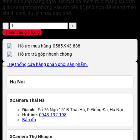
trình sử dụng hằng ngày. Bề mặt da mềm mịn mang lại cảm
giác sang trọng nhưng vẫn rất bền bỉ, phù hợp để mang theo
khi đi chơi, du lịch hay dạo phố.
Túi
máy
Thêm vào giỏ hàng
ảnh
FUJIFILM
Hỗ trợ mua hàng
0585.943.888
-
Hỗ trợ trả góp nhanh chóng
da
cao
Hệ thống cửa hàng phân phối sản phẩm.
cấp,
dây
rút
Hà Nội
số
lượng
XCamera Thái Hà
Địa chỉ:
Số 76 Ngõ 151B Thái Hà, P. Đống Đa, Hà Nội.
Hotline:
0943.192.198
Bản đồ
XCamera Thợ Nhuộm