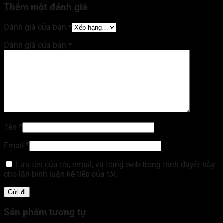
Thêm một đánh giá
Đánh giá của bạn
*
Đánh giá của bạn
*
Tên
*
Email
*
Lưu tên của tôi, email, và trang web trong trình duyệt này
cho lần bình luận kế tiếp của tôi.
Sản phẩm tương tự