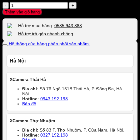
+
thêm
Thêm vào giỏ hàng
3
tháng
Hỗ trợ mua hàng
0585.943.888
bảo
hành
Hỗ trợ trả góp nhanh chóng
tại
Hệ thống cửa hàng phân phối sản phẩm.
XCamera
số
lượng
Hà Nội
XCamera Thái Hà
Địa chỉ:
Số 76 Ngõ 151B Thái Hà, P. Đống Đa, Hà
Nội.
Hotline:
0943.192.198
Bản đồ
XCamera Thợ Nhuộm
Địa chỉ:
Số 83 P. Thợ Nhuộm, P. Cửa Nam, Hà Nội.
Hotline:
0327.192.198
Bản đồ