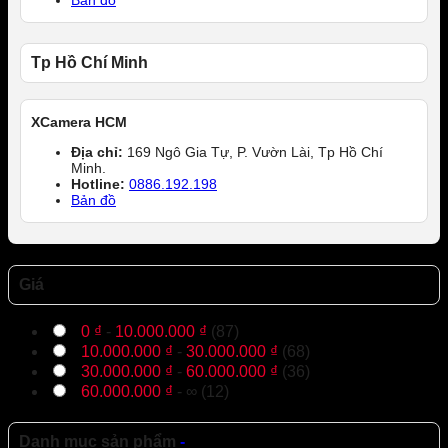
Tp Hồ Chí Minh
XCamera HCM
Địa chỉ:
169 Ngô Gia Tự, P. Vườn Lài, Tp Hồ Chí
Minh.
Hotline:
0886.192.198
Bản đồ
Giá
0
₫
-
10.000.000
₫
(87)
10.000.000
₫
-
30.000.000
₫
(68)
30.000.000
₫
-
60.000.000
₫
(36)
60.000.000
₫
- ∞ (12)
Danh mục sản phẩm
-