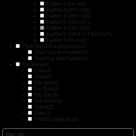
Fujifilm X-E4 cũ
(4)
Fujifilm X100V cũ
(8)
Fujifilm X100VI cũ
(1)
Fujifilm X-S10 cũ
(7)
Fujifilm X-S20 cũ
(0)
Fujifilm X-T30 & X-T30 II cũ
(5)
Fujifilm X-H1 cũ
(2)
Thuê máy ảnh & ống kính
(12)
Thuê máy ảnh Fujifilm
(7)
Thuê ống kính Fujifilm
(5)
Phụ kiện
(41)
Case
(4)
Flash
(3)
Dây đeo
(2)
Túi, Balo
(5)
Pin, Sạc
(8)
Thẻ nhớ
(10)
Tripod
(2)
Filter
(1)
Thiết bị chống ấm
(3)
Màu sắc