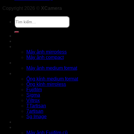
Copyright 2026 ©
XCamera
Tìm
kiếm:
Khuyến mãi
Cửa hàng
X Series
Máy ảnh mirrorless
Máy ảnh compact
GFX Series
Máy ảnh medium format
Ống kính
Ống kính medium format
Ống kính mirroless
Fujifilm
Sigma
Viltrox
TTartisan
7artisan
Sg Image
Instax
Đồ cũ
Máy ảnh Fujifilm cũ