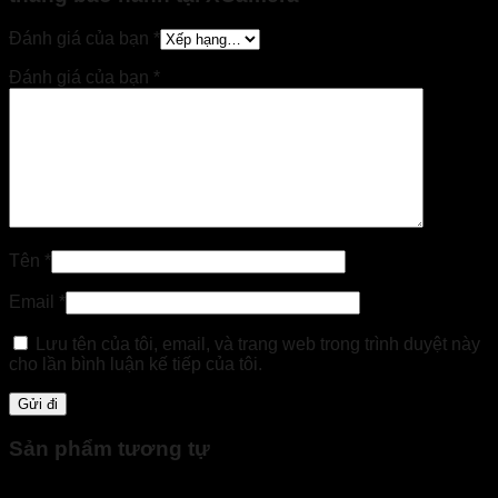
Đánh giá của bạn
*
Đánh giá của bạn
*
Tên
*
Email
*
Lưu tên của tôi, email, và trang web trong trình duyệt này
cho lần bình luận kế tiếp của tôi.
Sản phẩm tương tự