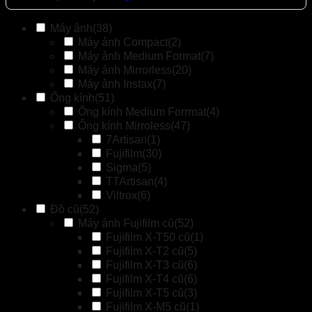
Máy ảnh
(38)
Máy ảnh Compact
(2)
Máy ảnh Medium Format
(7)
Máy ảnh Mirrorless
(20)
Máy ảnh Instax
(7)
Ống kính
(51)
Ống kính Medium Forrmat
(4)
Ống kính Mirroless
(47)
7Artisan
(1)
Fujifilm
(30)
Sigma
(5)
TTArtisan
(4)
Viltrox
(6)
Đồ cũ
(52)
Máy ảnh Fujifilm cũ
(52)
Fujifilm X-T50 cũ
(1)
Fujifilm X-T2 cũ
(5)
Fujifilm X-T3 cũ
(6)
Fujifilm X-T4 cũ
(6)
Fujifilm X-T5 cũ
(3)
Fujifilm X-M5 cũ
(1)