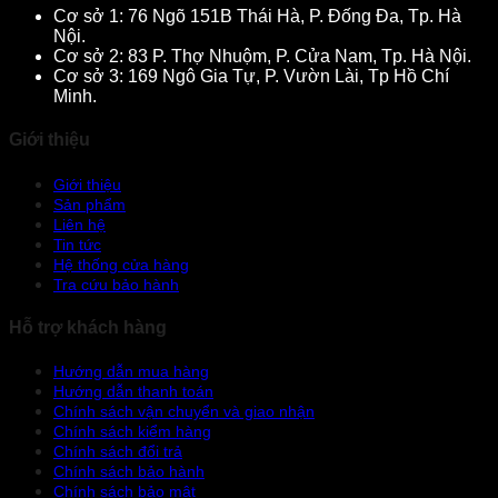
Cơ sở 1: 76 Ngõ 151B Thái Hà, P. Đống Đa, Tp. Hà
Nội.
Cơ sở 2: 83 P. Thợ Nhuộm, P. Cửa Nam, Tp. Hà Nội.
Cơ sở 3: 169 Ngô Gia Tự, P. Vườn Lài, Tp Hồ Chí
Minh.
Giới thiệu
Giới thiệu
Sản phẩm
Liên hệ
Tin tức
Hệ thống cửa hàng
Tra cứu bảo hành
Hỗ trợ khách hàng
Hướng dẫn mua hàng
Hướng dẫn thanh toán
Chính sách vận chuyển và giao nhận
Chính sách kiểm hàng
Chính sách đổi trả
Chính sách bảo hành
Chính sách bảo mật