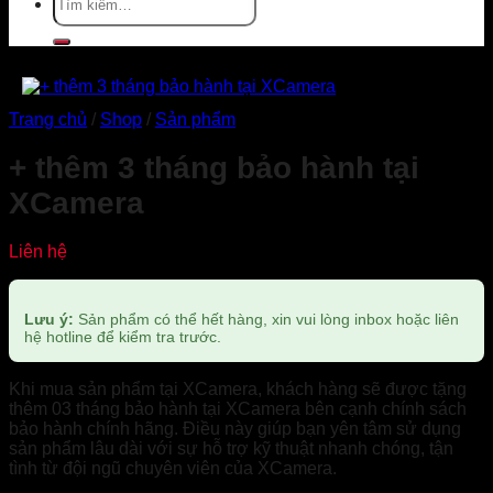
kiếm:
Trang chủ
/
Shop
/
Sản phẩm
+ thêm 3 tháng bảo hành tại
XCamera
Liên hệ
Lưu ý:
Sản phẩm có thể hết hàng, xin vui lòng inbox hoặc liên
hệ hotline để kiểm tra trước.
Khi mua sản phẩm tại XCamera, khách hàng sẽ được tặng
thêm 03 tháng bảo hành tại XCamera bên cạnh chính sách
bảo hành chính hãng. Điều này giúp bạn yên tâm sử dụng
sản phẩm lâu dài với sự hỗ trợ kỹ thuật nhanh chóng, tận
tình từ đội ngũ chuyên viên của XCamera.