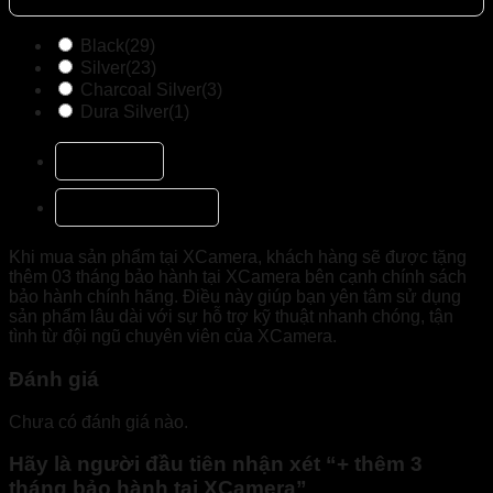
Black
(29)
Silver
(23)
Charcoal Silver
(3)
Dura Silver
(1)
Mô tả
Đánh giá (0)
Khi mua sản phẩm tại XCamera, khách hàng sẽ được tặng
thêm 03 tháng bảo hành tại XCamera bên cạnh chính sách
bảo hành chính hãng. Điều này giúp bạn yên tâm sử dụng
sản phẩm lâu dài với sự hỗ trợ kỹ thuật nhanh chóng, tận
tình từ đội ngũ chuyên viên của XCamera.
Đánh giá
Chưa có đánh giá nào.
Hãy là người đầu tiên nhận xét “+ thêm 3
tháng bảo hành tại XCamera”