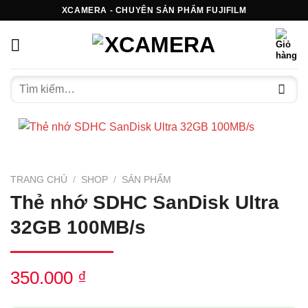
Bỏ
XCAMERA - CHUYÊN SẢN PHẨM FUJIFILM
qua
nội
dung
Tìm
kiếm:
TRANG CHỦ
/
SHOP
/
SẢN PHẨM
Thẻ nhớ SDHC SanDisk Ultra
32GB 100MB/s
350.000
₫