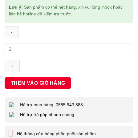
Lưu ý:
Sản phẩm có thể hết hàng, xin vui lòng inbox hoặc
liên hệ hotline để kiểm tra trước.
Thẻ
nhớ
SDHC
SanDisk
Ultra
32GB
THÊM VÀO GIỎ HÀNG
100MB/s
số
lượng
Hỗ trợ mua hàng
0585.943.888
Hỗ trợ trả góp nhanh chóng
Hệ thống cửa hàng phân phối sản phẩm.