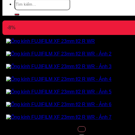
Tìm
kiếm:
-8%