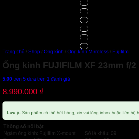
Trang chủ
/
Shop
/
Ống kính
/
Ống kính Mirroless
/
Fujifilm
Ống kính FUJIFILM XF 23mm f/2
5.00
trên 5 dựa trên
1
đánh giá
8.990.000
₫
Lưu ý:
Sản phẩm có thể hết hàng, xin vui lòng inbox hoặc liên hệ ho
Thông số nổi bật
Ngàm ống kính: Fujifilm X-mount
Số lá khẩu: 09