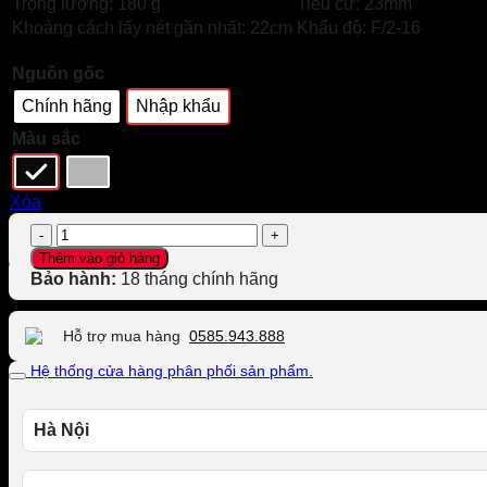
Trọng lượng: 180 g
Tiêu cự: 23mm
Khoảng cách lấy nét gần nhất: 22cm
Khẩu độ: F/2-16
Nguồn gốc
Chính hãng
Nhập khẩu
Màu sắc
Xóa
Ống
kính
Thêm vào giỏ hàng
FUJIFILM
Bảo hành:
18 tháng chính hãng
XF
23mm
f/2
Hỗ trợ mua hàng
0585.943.888
R
WR
Hệ thống cửa hàng phân phối sản phẩm.
số
lượng
Hà Nội