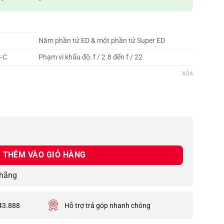
Năm phần tử ED & một phần tử Super ED
S-C
Phạm vi khẩu độ: f / 2.8 đến f / 22
XÓA
mm f/2.8 R LM OIS WR số lượng
THÊM VÀO GIỎ HÀNG
 hãng
43.888
Hỗ trợ trả góp nhanh chóng