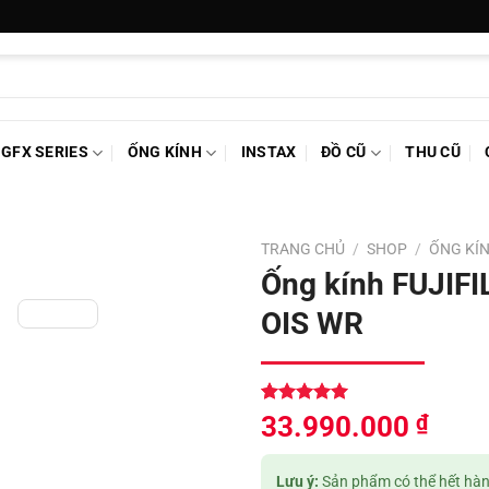
GFX SERIES
ỐNG KÍNH
INSTAX
ĐỒ CŨ
THU CŨ
TRANG CHỦ
/
SHOP
/
ỐNG KÍ
Ống kính FUJIF
OIS WR
5.00
1
trên 5
33.990.000
₫
dựa trên
đánh giá
Lưu ý:
Sản phẩm có thể hết hàng,