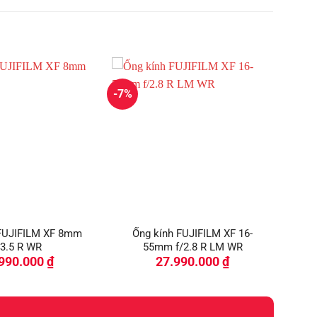
-7%
 FUJIFILM XF 8mm
Ống kính FUJIFILM XF 16-
/3.5 R WR
55mm f/2.8 R LM WR
.990.000
₫
27.990.000
₫