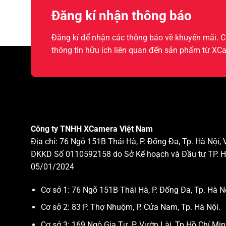
Đăng kí nhận thông báo
Đăng kí để nhận các thông báo về khuyến mãi.
thông tin hữu ích liên quan đến sản phẩm từ XC
Công ty TNHH XCamera Việt Nam
Địa chỉ: 76 Ngõ 151B Thái Hà, P. Đống Đa, Tp. Hà Nội,
ĐKKD Số 0110592158 do Sở Kế hoạch và Đầu tư TP. H
05/01/2024
Cơ sở 1: 76 Ngõ 151B Thái Hà, P. Đống Đa, Tp. Hà N
Cơ sở 2: 83 P. Thợ Nhuộm, P. Cửa Nam, Tp. Hà Nội.
Cơ sở 3: 169 Ngô Gia Tự, P. Vườn Lài, Tp Hồ Chí Min