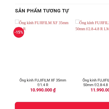
SẢN PHẨM TƯƠNG TỰ
-15%
00mm
Ống kính FUJIFILM XF 35mm
Ống kính FUJIFI
f/1.4 R
50mm f/2.8-4.8
10.990.000
₫
11.990.0