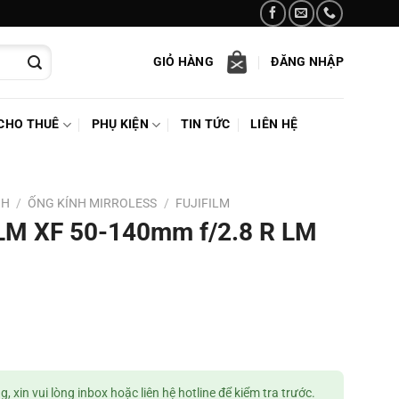
GIỎ HÀNG
ĐĂNG NHẬP
CHO THUÊ
PHỤ KIỆN
TIN TỨC
LIÊN HỆ
NH
/
ỐNG KÍNH MIRROLESS
/
FUJIFILM
ILM XF 50-140mm f/2.8 R LM
 xin vui lòng inbox hoặc liên hệ hotline để kiểm tra trước.