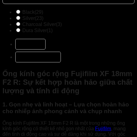
Black
(29)
Silver
(23)
Charcoal Silver
(3)
Dura Silver
(1)
Mô tả
Đánh giá (1)
Ống kính góc rộng Fujifilm XF 18mm
F2 R: Sự kết hợp hoàn hảo giữa chất
lượng và tính di động
1. Gọn nhẹ và linh hoạt – Lựa chọn hoàn hảo
cho nhiếp ảnh phong cảnh và chụp nhanh
Ống kính Fujifilm XF 18mm F2 R là một trong những ống
kính góc rộng có thiết kế nhỏ gọn nhất của
Fujifilm
, mang
đến tính di động cao và sự dễ dàng khi sử dụng. Với góc