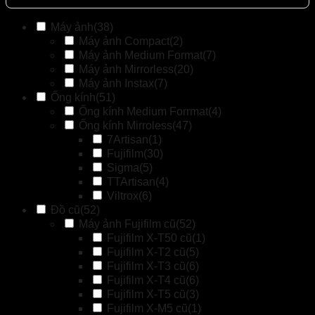
Máy ảnh
(38)
Máy ảnh Compact
(2)
Máy ảnh Medium Format
(7)
Máy ảnh Mirrorless
(20)
Máy ảnh Instax
(7)
Ống kính
(51)
Ống kính Medium Forrmat
(4)
Ống kính Mirroless
(47)
7Artisan
(1)
Fujifilm
(30)
Sigma
(5)
TTArtisan
(4)
Viltrox
(6)
Đồ cũ
(52)
Máy ảnh Fujifilm cũ
(52)
Fujifilm X-T50 cũ
(1)
Fujifilm X-T2 cũ
(5)
Fujifilm X-T3 cũ
(6)
Fujifilm X-T4 cũ
(6)
Fujifilm X-T5 cũ
(3)
Fujifilm X-M5 cũ
(1)