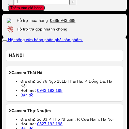
Ống
kính
Thêm vào giỏ hàng
FUJIFILM
XF
Hỗ trợ mua hàng
0585.943.888
18mm
f/2
Hỗ trợ trả góp nhanh chóng
R
số
Hệ thống cửa hàng phân phối sản phẩm.
lượng
Hà Nội
XCamera Thái Hà
Địa chỉ:
Số 76 Ngõ 151B Thái Hà, P. Đống Đa, Hà
Nội.
Hotline:
0943.192.198
Bản đồ
XCamera Thợ Nhuộm
Địa chỉ:
Số 83 P. Thợ Nhuộm, P. Cửa Nam, Hà Nội.
Hotline:
0327.192.198
Bản đồ