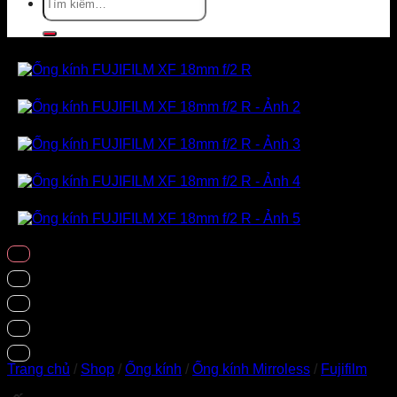
kiếm:
Trang chủ
/
Shop
/
Ống kính
/
Ống kính Mirroless
/
Fujifilm