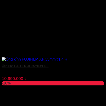
Ống kính FUJIFILM XF 35mm f/1.4 R
10.990.000
₫
-18%