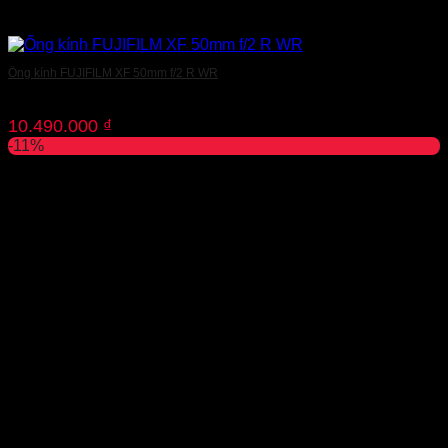
Ống kính FUJIFILM XF 50mm f/2 R WR
10.490.000
₫
-11%