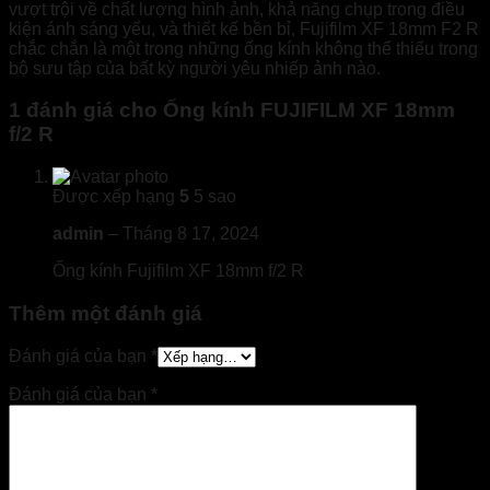
vượt trội về chất lượng hình ảnh, khả năng chụp trong điều
kiện ánh sáng yếu, và thiết kế bền bỉ, Fujifilm XF 18mm F2 R
chắc chắn là một trong những ống kính không thể thiếu trong
bộ sưu tập của bất kỳ người yêu nhiếp ảnh nào.
1 đánh giá cho
Ống kính FUJIFILM XF 18mm
f/2 R
Được xếp hạng
5
5 sao
admin
–
Tháng 8 17, 2024
Ống kính Fujifilm XF 18mm f/2 R
Thêm một đánh giá
Đánh giá của bạn
*
Đánh giá của bạn
*