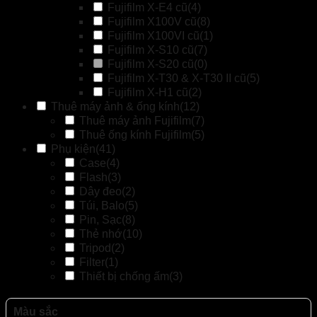
Fujifilm X-E4 cũ
(4)
Fujifilm X100V cũ
(8)
Fujifilm X100VI cũ
(1)
Fujifilm X-S10 cũ
(7)
Fujifilm X-S20 cũ
(0)
Fujifilm X-T30 & X-T30 II cũ
(5)
Fujifilm X-H1 cũ
(2)
Thuê máy ảnh & ống kính
(12)
Thuê máy ảnh Fujifilm
(7)
Thuê ống kính Fujifilm
(5)
Phụ kiện
(41)
Case
(4)
Flash
(3)
Dây đeo
(2)
Túi, Balo
(5)
Pin, Sạc
(8)
Thẻ nhớ
(10)
Tripod
(2)
Filter
(1)
Thiết bị chống ấm
(3)
Màu sắc