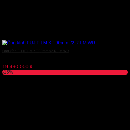
Ống kính FUJIFILM XF 90mm f/2 R LM WR
19.490.000
₫
-15%