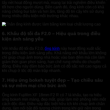
lấy nét hoạt động mượt mà, mang lại trải nghiệm điều khiển
tốt hơn cho người dùng. Bên cạnh đó, ống kính còn có khả
năng chống bụi bẩn và hơi ẩm, tăng độ tin cậy khi sử dụng
trong nhiều điều kiện môi trường khác nhau.
6. Khẩu độ tối đa F2.0 – Hiệu quả trong điều
kiện ánh sáng yếu
Với khẩu độ tối đa F2.0,
ống kính
này hoạt động xuất sắc
trong điều kiện ánh sáng yếu. Khả năng mở khẩu lớn không
chỉ giúp chụp ảnh trong nhà hoặc vào ban đêm mà còn làm
giảm thời gian phơi sáng, hạn chế rung nhiễu do chuyển
động. Điều này đảm bảo bức ảnh có độ sắc nét cao ngay cả
khi chụp ở tốc độ màn trập nhanh.
7. Hiệu ứng bokeh tuyệt đẹp – Tạo chiều sâu
và sự mềm mại cho bức ảnh
Ống kính Fujifilm XF 18mm F2 R có 7 lá khẩu, tạo ra hiệu
ứng bokeh mịn màng, đẹp mắt, giúp làm mờ phông nền một
cách độc đáo. Điều này đặc biệt hữu ích khi chụp ảnh chân
dung, làm nổi bật đối tượng chính trong khi giữ nền trong