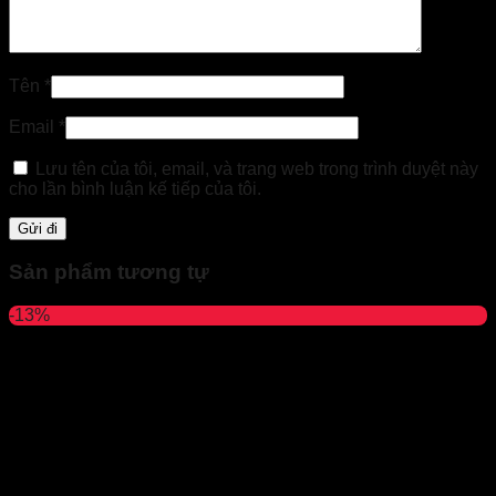
Tên
*
Email
*
Lưu tên của tôi, email, và trang web trong trình duyệt này
cho lần bình luận kế tiếp của tôi.
Sản phẩm tương tự
-13%