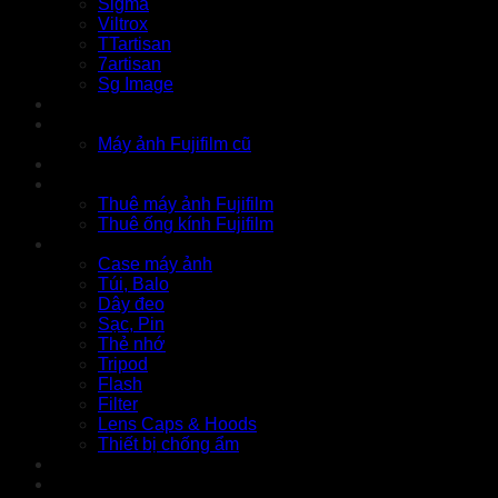
Sigma
Viltrox
TTartisan
7artisan
Sg Image
Instax
Đồ cũ
Máy ảnh Fujifilm cũ
Thu cũ
Cho thuê
Thuê máy ảnh Fujifilm
Thuê ống kính Fujifilm
Phụ kiện
Case máy ảnh
Túi, Balo
Dây đeo
Sạc, Pin
Thẻ nhớ
Tripod
Flash
Filter
Lens Caps & Hoods
Thiết bị chống ẩm
Tin tức
Liên hệ