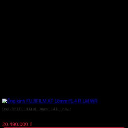
Ống kính FUJIFILM XF 18mm f/1.4 R LM WR
20.490.000
₫