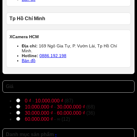
Tp Hồ Chí Minh
XCamera HCM
Địa chỉ:
169 Ngô Gia Tự, P. Vườn Lài, Tp Hồ Chí
Minh.
Hotline:
0886.192.198
Bản đồ
Giá
0
₫
-
10.000.000
₫
(87)
10.000.000
₫
-
30.000.000
₫
(68)
30.000.000
₫
-
60.000.000
₫
(36)
60.000.000
₫
- ∞ (12)
Danh mục sản phẩm
-