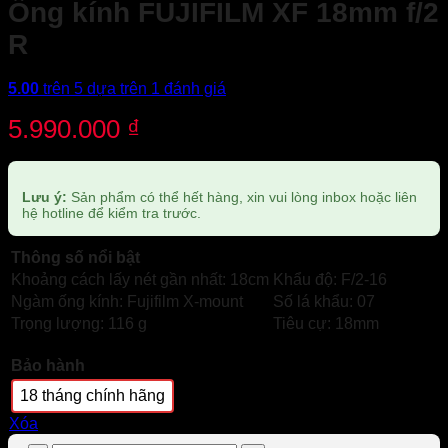
Ống kính FUJIFILM XF 18mm f/2
R
5.00
trên 5 dựa trên
1
đánh giá
5.990.000
₫
Lưu ý:
Sản phẩm có thể hết hàng, xin vui lòng inbox hoặc liên
hệ hotline để kiểm tra trước.
Thông số nổi bật
Khoảng cách lấy nét gần nhất: 18cm
Khẩu độ: F/2-16
Ngàm ống kính: Fujifilm X-mount
Số lá khẩu: 07
Trọng lượng: 116 g
Tiêu cự: 18mm
Bảo hành
18 tháng chính hãng
Xóa