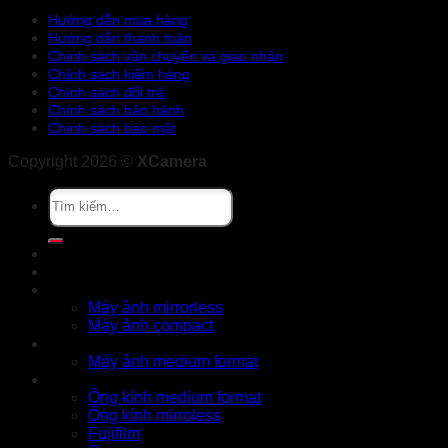
Hướng dẫn mua hàng
Hướng dẫn thanh toán
Chính sách vận chuyển và giao nhận
Chính sách kiểm hàng
Chính sách đổi trả
Chính sách bảo hành
Chính sách bảo mật
Copyright 2026 ©
XCamera
Tìm
kiếm:
Khuyến mãi
Cửa hàng
X Series
Máy ảnh mirrorless
Máy ảnh compact
GFX Series
Máy ảnh medium format
Ống kính
Ống kính medium format
Ống kính mirroless
Fujifilm