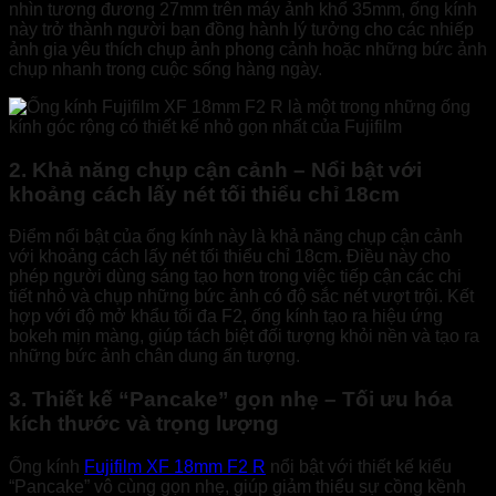
nhìn tương đương 27mm trên máy ảnh khổ 35mm, ống kính
này trở thành người bạn đồng hành lý tưởng cho các nhiếp
ảnh gia yêu thích chụp ảnh phong cảnh hoặc những bức ảnh
chụp nhanh trong cuộc sống hàng ngày.
2. Khả năng chụp cận cảnh – Nổi bật với
khoảng cách lấy nét tối thiểu chỉ 18cm
Điểm nổi bật của ống kính này là khả năng chụp cận cảnh
với khoảng cách lấy nét tối thiểu chỉ 18cm. Điều này cho
phép người dùng sáng tạo hơn trong việc tiếp cận các chi
tiết nhỏ và chụp những bức ảnh có độ sắc nét vượt trội. Kết
hợp với độ mở khẩu tối đa F2, ống kính tạo ra hiệu ứng
bokeh mịn màng, giúp tách biệt đối tượng khỏi nền và tạo ra
những bức ảnh chân dung ấn tượng.
3. Thiết kế “Pancake” gọn nhẹ – Tối ưu hóa
kích thước và trọng lượng
Ống kính
Fujifilm XF 18mm F2 R
nổi bật với thiết kế kiểu
“Pancake” vô cùng gọn nhẹ, giúp giảm thiểu sự cồng kềnh