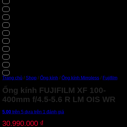
Trang chủ
/
Shop
/
Ống kính
/
Ống kính Mirroless
/
Fujifilm
Ống kính FUJIFILM XF 100-
400mm f/4.5-5.6 R LM OIS WR
5.00
trên 5 dựa trên
1
đánh giá
30.990.000
₫