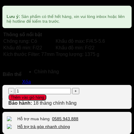
Lưu ý:
Sản phẩm có thể hết hàng, xin vui lòng inbox hoặc liên
hệ hotline để kiểm tra trước.
Thông số nổi bật
Chống rung: Có
Khẩu độ max: F/4.5-5.6
Khẩu độ min: F/22
Khẩu độ min: F/22
Kích thước Filter: 77mm
Trọng lượng: 1375 g
Chính hãng
Biến thể
Xóa
Ống
kính
Thêm vào giỏ hàng
FUJIFILM
Bảo hành:
18 tháng chính hãng
XF
100-
400mm
Hỗ trợ mua hàng
0585.943.888
f/4.5-
Hỗ trợ trả góp nhanh chóng
5.6
R