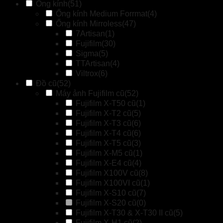
Ống kính
(51)
Ống kính Medium Forrmat
(4)
Ống kính Mirroless
(47)
7Artisan
(1)
Fujifilm
(30)
Sigma
(5)
TTArtisan
(4)
Viltrox
(6)
Đồ cũ
(52)
Máy ảnh Fujifilm cũ
(52)
Fujifilm X-T50 cũ
(1)
Fujifilm X-T2 cũ
(5)
Fujifilm X-T3 cũ
(6)
Fujifilm X-T4 cũ
(6)
Fujifilm X-T5 cũ
(3)
Fujifilm X-M5 cũ
(1)
Fujifilm X-E4 cũ
(4)
Fujifilm X100V cũ
(8)
Fujifilm X100VI cũ
(1)
Fujifilm X-S10 cũ
(7)
Fujifilm X-S20 cũ
(0)
Fujifilm X-T30 & X-T30 II cũ
(5)
Fujifilm X-H1 cũ
(2)