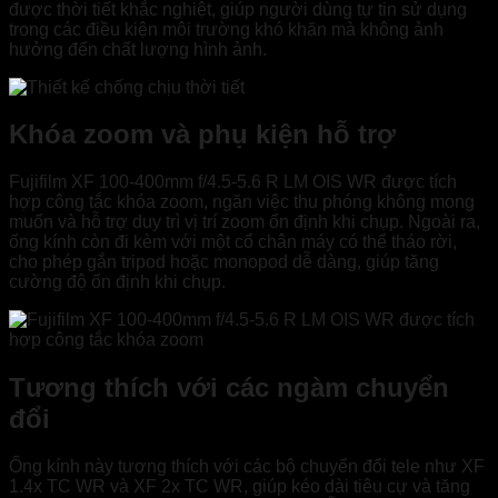
được thời tiết khắc nghiệt, giúp người dùng tự tin sử dụng
trong các điều kiện môi trường khó khăn mà không ảnh
hưởng đến chất lượng hình ảnh.
Khóa zoom và phụ kiện hỗ trợ
Fujifilm XF 100-400mm f/4.5-5.6 R LM OIS WR được tích
hợp công tắc khóa zoom, ngăn việc thu phóng không mong
muốn và hỗ trợ duy trì vị trí zoom ổn định khi chụp. Ngoài ra,
ống kính còn đi kèm với một cổ chân máy có thể tháo rời,
cho phép gắn tripod hoặc monopod dễ dàng, giúp tăng
cường độ ổn định khi chụp.
Tương thích với các ngàm chuyển
đổi
Ống kính này tương thích với các bộ chuyển đổi tele như XF
1.4x TC WR và XF 2x TC WR, giúp kéo dài tiêu cự và tăng