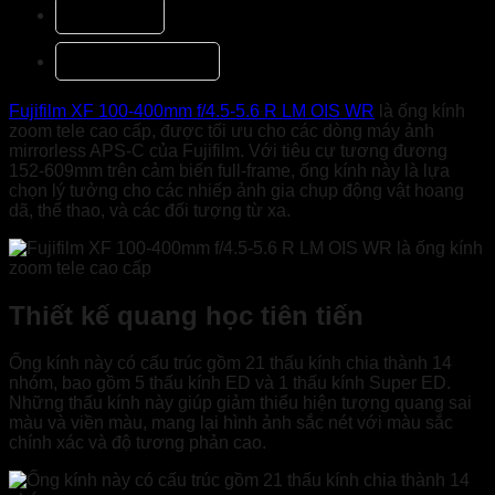
Mô tả
Đánh giá (1)
Fujifilm XF 100-400mm f/4.5-5.6 R LM OIS WR
là ống kính
zoom tele cao cấp, được tối ưu cho các dòng máy ảnh
mirrorless APS-C của Fujifilm. Với tiêu cự tương đương
152-609mm trên cảm biến full-frame, ống kính này là lựa
chọn lý tưởng cho các nhiếp ảnh gia chụp động vật hoang
dã, thể thao, và các đối tượng từ xa.
Thiết kế quang học tiên tiến
Ống kính này có cấu trúc gồm 21 thấu kính chia thành 14
nhóm, bao gồm 5 thấu kính ED và 1 thấu kính Super ED.
Những thấu kính này giúp giảm thiểu hiện tượng quang sai
màu và viền màu, mang lại hình ảnh sắc nét với màu sắc
chính xác và độ tương phản cao.