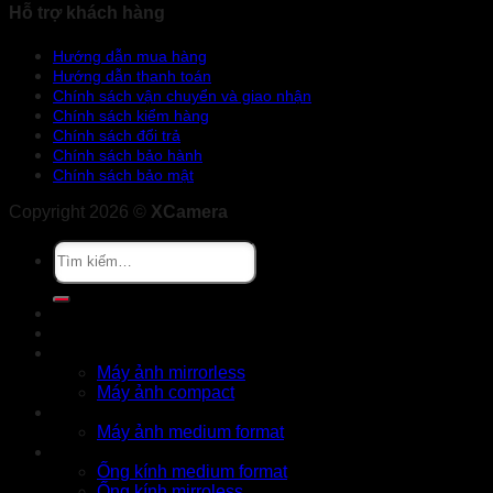
Hỗ trợ khách hàng
Hướng dẫn mua hàng
Hướng dẫn thanh toán
Chính sách vận chuyển và giao nhận
Chính sách kiểm hàng
Chính sách đổi trả
Chính sách bảo hành
Chính sách bảo mật
Copyright 2026 ©
XCamera
Tìm
kiếm:
Khuyến mãi
Cửa hàng
X Series
Máy ảnh mirrorless
Máy ảnh compact
GFX Series
Máy ảnh medium format
Ống kính
Ống kính medium format
Ống kính mirroless