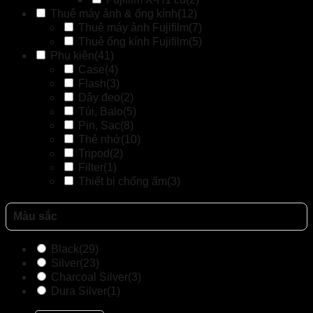
Thuê máy ảnh & ống kính
(12)
Thuê máy ảnh Fujifilm
(7)
Thuê ống kính Fujifilm
(5)
Phụ kiện
(41)
Case
(4)
Flash
(3)
Dây đeo
(2)
Túi, Balo
(5)
Pin, Sạc
(8)
Thẻ nhớ
(10)
Tripod
(2)
Filter
(1)
Thiết bị chống ấm
(3)
Màu sắc
Black
(29)
Silver
(23)
Charcoal Silver
(3)
Dura Silver
(1)