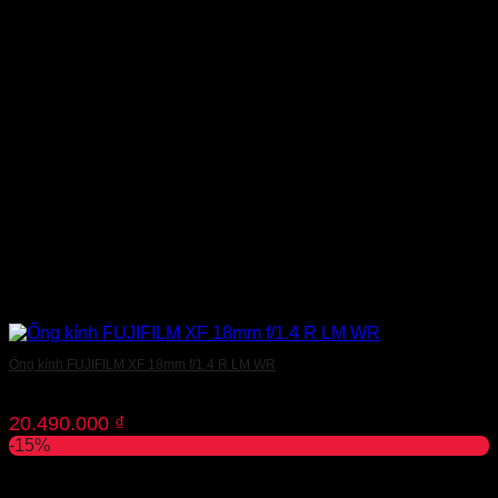
Ống kính FUJIFILM XF 18mm f/1.4 R LM WR
20.490.000
₫
-15%