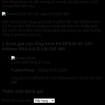
khả năng chụp các đối tượng từ xa mà vẫn giữ được chất
lượng hình ảnh cao.
Với những tính năng vượt trội, Fujifilm XF 100-400mm f/4.5-
5.6 R LM OIS WR là công cụ mạnh mẽ cho các nhiếp ảnh
gia muốn khai thác tiềm năng sáng tạo trong các tình huống
chụp ở khoảng cách xa.
1 đánh giá cho
Ống kính FUJIFILM XF 100-
400mm f/4.5-5.6 R LM OIS WR
Được xếp hạng
5
5 sao
FujifilmShop
–
Tháng 10 8, 2024
Ống kính FUJIFILM XF 100-400mm f/4.5-5.6 R LM OIS
WR
Thêm một đánh giá
Đánh giá của bạn
*