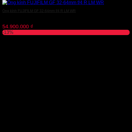
Ống kính FUJIFILM GF 32-64mm f/4 R LM WR
54.900.000
₫
-13%