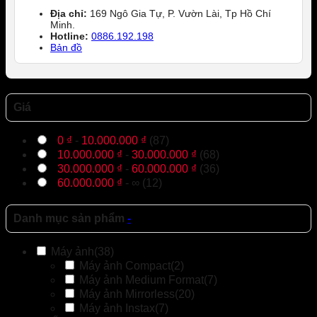
Địa chỉ:
169 Ngô Gia Tự, P. Vườn Lài, Tp Hồ Chí
Minh.
Hotline:
0886.192.198
Bản đồ
Giá
0
₫
-
10.000.000
₫
(87)
10.000.000
₫
-
30.000.000
₫
(68)
30.000.000
₫
-
60.000.000
₫
(36)
60.000.000
₫
- ∞ (12)
Danh mục sản phẩm
-
Máy ảnh
(38)
Máy ảnh Compact
(2)
Máy ảnh Medium Format
(7)
Máy ảnh Mirrorless
(20)
Máy ảnh Instax
(7)