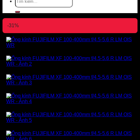
kiếm:
-31%