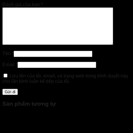
Đánh giá của bạn
*
Tên
*
Email
*
Lưu tên của tôi, email, và trang web trong trình duyệt này
cho lần bình luận kế tiếp của tôi.
Sản phẩm tương tự