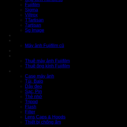
Fujifilm
Sigma
Viltrox
TTartisan
7artisan
Sg Image
Instax
Đồ cũ
Máy ảnh Fujifilm cũ
Thu cũ
Cho thuê
Thuê máy ảnh Fujifilm
Thuê ống kính Fujifilm
Phụ kiện
Case máy ảnh
Túi, Balo
Dây đeo
Sạc, Pin
Thẻ nhớ
Tripod
Flash
Filter
Lens Caps & Hoods
Thiết bị chống ẩm