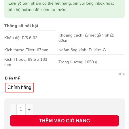
Lưu ý:
Sản phẩm có thể hết hàng, xin vui lòng inbox hoặc
liên hệ hotline để kiểm tra trước.
Thông số nổi bật
Khoảng cách lấy nét gần nhất:
Khẩu độ: F/5.6-32
60cm
Kích thước Filter: 67mm
Ngàm ống kính: Fujifilm G
Kích Thước: 89.5 x 183
Trọng Lượng: 1050 g
mm
XÓA
Biến thể
Chính hãng
Ống kính FUJIFILM GF 100-200mm f/5.6 R LM OIS WR số lư
THÊM VÀO GIỎ HÀNG