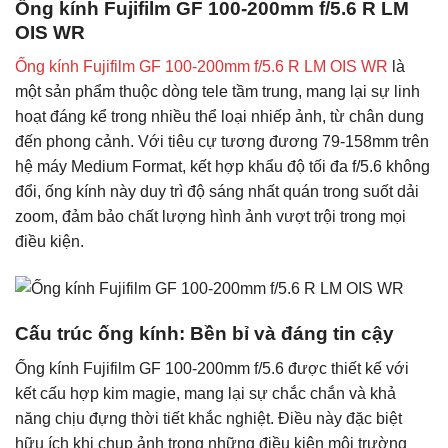
Ống kính Fujifilm GF 100-200mm f/5.6 R LM
OIS WR
Ống kính Fujifilm GF 100-200mm f/5.6 R LM OIS WR
là
một sản phẩm thuộc dòng tele tầm trung, mang lại sự linh
hoạt đáng kể trong nhiều thể loại nhiếp ảnh, từ chân dung
đến phong cảnh. Với tiêu cự tương đương 79-158mm trên
hệ máy Medium Format, kết hợp khẩu độ tối đa f/5.6 không
đổi, ống kính này duy trì độ sáng nhất quán trong suốt dải
zoom, đảm bảo chất lượng hình ảnh vượt trội trong mọi
điều kiện.
Cấu trúc ống kính: Bền bỉ và đáng tin cậy
Ống kính Fujifilm GF 100-200mm f/5.6 được thiết kế với
kết cấu hợp kim magie, mang lại sự chắc chắn và khả
năng chịu đựng thời tiết khắc nghiệt. Điều này đặc biệt
hữu ích khi chụp ảnh trong những điều kiện môi trường