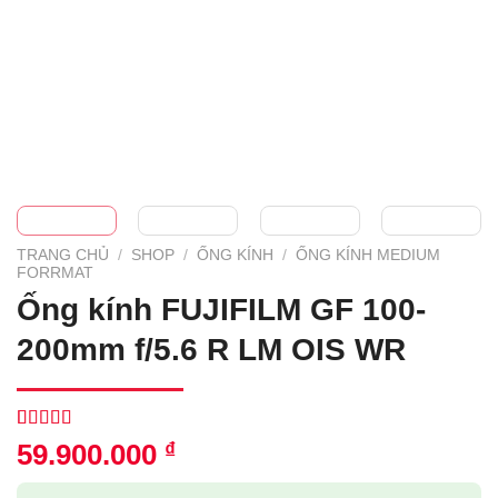
TRANG CHỦ
/
SHOP
/
ỐNG KÍNH
/
ỐNG KÍNH MEDIUM
FORRMAT
Ống kính FUJIFILM GF 100-
200mm f/5.6 R LM OIS WR
5.00
1
trên 5
59.900.000
₫
dựa trên
đánh giá