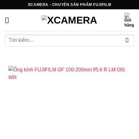
Bỏ
XCAMERA - CHUYÊN SẢN PHẨM FUJIFILM
qua
nội
dung
Tìm
kiếm: