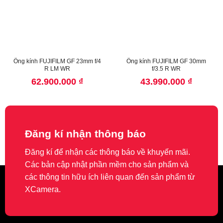
Ống kính FUJIFILM GF 23mm f/4
Ống kính FUJIFILM GF 30mm
R LM WR
f/3.5 R WR
62.900.000
₫
43.990.000
₫
Đăng kí nhận thông báo
Đăng kí để nhận các thông báo về khuyến mãi.
Các bản cập nhật phần mềm cho sản phẩm và
các thông tin hữu ích liên quan đến sản phẩm từ
XCamera.