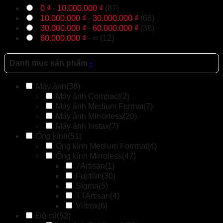
0
₫
-
10.000.000
₫
(87)
10.000.000
₫
-
30.000.000
₫
(68)
30.000.000
₫
-
60.000.000
₫
(36)
60.000.000
₫
- ∞ (12)
Danh mục sản phẩm
-
Máy ảnh
(38)
Máy ảnh Compact
(2)
Máy ảnh Medium Format
(7)
Máy ảnh Mirrorless
(20)
Máy ảnh Instax
(7)
Ống kính
(51)
Ống kính Medium Forrmat
(4)
Ống kính Mirroless
(47)
7Artisan
(1)
Fujifilm
(30)
Sigma
(5)
TTArtisan
(4)
Viltrox
(6)
Đồ cũ
(52)