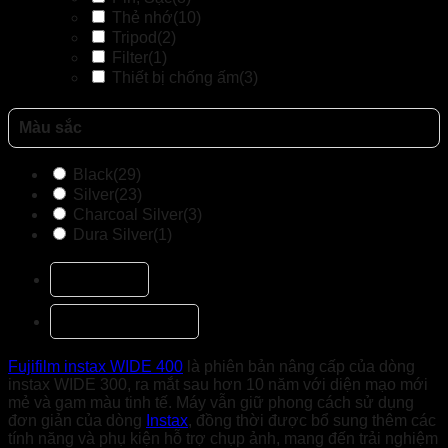
Thẻ nhớ
(10)
Tripod
(2)
Filter
(1)
Thiết bị chống ấm
(3)
Màu sắc
Black
(29)
Silver
(23)
Charcoal Silver
(3)
Dura Silver
(1)
Mô tả
Đánh giá (1)
Fujifilm instax WIDE 400
là phiên bản nâng cấp của dòng
instax WIDE 300, ra mắt sau hơn 10 năm với diện mạo mới
mẻ và gam màu tinh tế. Máy vẫn giữ phong cách sử dụng
đơn giản của dòng
Instax
, đồng thời được bổ sung thêm các
tính năng và phụ kiện hỗ trợ chụp ảnh, mang đến trải nghiệm