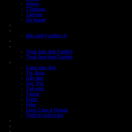
Viltrox
TTartisan
7artisan
Sg Image
Instax
Đồ cũ
Máy ảnh Fujifilm cũ
Thu cũ
Cho thuê
Thuê máy ảnh Fujifilm
Thuê ống kính Fujifilm
Phụ kiện
Case máy ảnh
Túi, Balo
Dây đeo
Sạc, Pin
Thẻ nhớ
Tripod
Flash
Filter
Lens Caps & Hoods
Thiết bị chống ẩm
Tin tức
Liên hệ