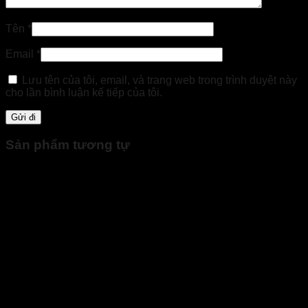
Tên
*
Email
*
Lưu tên của tôi, email, và trang web trong trình duyệt này
cho lần bình luận kế tiếp của tôi.
Sản phẩm tương tự