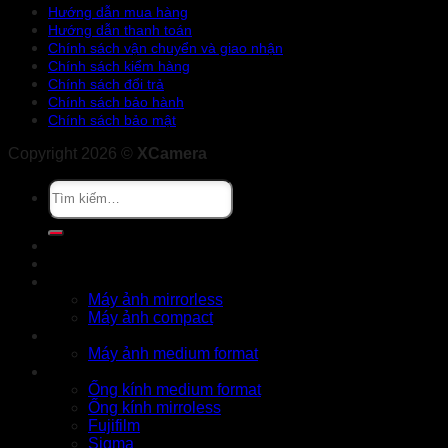
Hướng dẫn mua hàng
Hướng dẫn thanh toán
Chính sách vận chuyển và giao nhận
Chính sách kiểm hàng
Chính sách đổi trả
Chính sách bảo hành
Chính sách bảo mật
Copyright 2026 ©
XCamera
Tìm
kiếm:
Khuyến mãi
Cửa hàng
X Series
Máy ảnh mirrorless
Máy ảnh compact
GFX Series
Máy ảnh medium format
Ống kính
Ống kính medium format
Ống kính mirroless
Fujifilm
Sigma