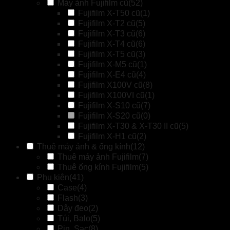
Máy ảnh Fujifilm cũ
(52)
Fujifilm X-T50 cũ
(1)
Fujifilm X-T2 cũ
(5)
Fujifilm X-T3 cũ
(6)
Fujifilm X-T4 cũ
(6)
Fujifilm X-T5 cũ
(3)
Fujifilm X-M5 cũ
(1)
Fujifilm X-E4 cũ
(4)
Fujifilm X100V cũ
(8)
Fujifilm X100VI cũ
(1)
Fujifilm X-S10 cũ
(7)
Fujifilm X-S20 cũ
(0)
Fujifilm X-T30 & X-T30 II cũ
(5)
Fujifilm X-H1 cũ
(2)
Thuê máy ảnh & ống kính
(12)
Thuê máy ảnh Fujifilm
(7)
Thuê ống kính Fujifilm
(5)
Phụ kiện
(41)
Case
(4)
Flash
(3)
Dây đeo
(2)
Túi, Balo
(5)
Pin, Sạc
(8)