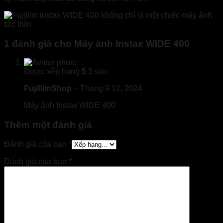
1 đánh giá cho
Máy ảnh Instax WIDE 400
Được xếp hạng
5
5 sao
FujifilmShop
–
Tháng 9 12, 2024
Máy ảnh Instax WIDE 400
Thêm một đánh giá
Đánh giá của bạn
*
Đánh giá của bạn
*