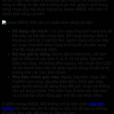
hỗ trợ chụp cận cảnh ở khoảng cách 40cm. Hệ thống phơi
sáng tự động và vận hành bằng 4 pin AA, giúp in ảnh trong
vòng chưa đầy hai phút. Ngoài ra, instax WIDE 400 còn có
nhiều tính năng cải tiến:
Dễ dàng vận hành
: Chỉ cần xoay ống kính sang trái để
bật máy và bắt đầu chụp ảnh. Để chụp phong cảnh ở
khoảng cách từ 3 mét trở lên, người dùng chỉ cần tiếp
tục xoay ống kính theo cùng hướng để chuyển sang
chế độ chụp phong cảnh.
Bộ hẹn giờ tự động
: Được đặt ở mặt trước, bộ hẹn
giờ tự động có các mức 4, 6, 8, và 10 giây. Sau khi
bấm nút chụp, hệ thống đếm ngược với chuỗi đèn LED
và âm thanh báo hiệu sẽ giúp người dùng chuẩn bị kỹ
lưỡng cho các bức ảnh nhóm.
Phụ kiện chỉnh góc máy
: Ngoài ống kính chụp cận,
Fujifilm còn cung cấp phụ kiện điều chỉnh góc máy,
giúp người dùng dễ dàng thay đổi góc chụp mà không
cần sử dụng tripod. Phụ kiện này đi kèm với dây đeo
và có hai tùy chọn nâng góc với độ cao khác nhau.
Fujifilm instax WIDE 400 không chỉ là một chiếc
máy ảnh
fujifilm
tức thời mà còn là công cụ hữu ích để tạo ra những
kỷ niệm đẹp mắt, dễ dàng và tiện lợi hơn.