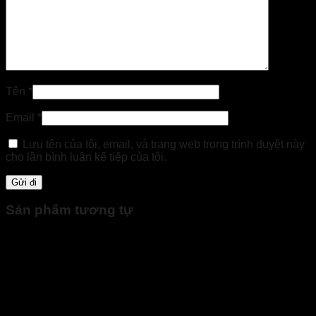
Tên
*
Email
*
Lưu tên của tôi, email, và trang web trong trình duyệt này
cho lần bình luận kế tiếp của tôi.
Sản phẩm tương tự