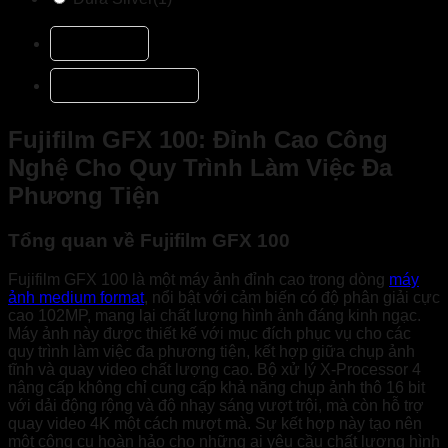
Mô tả
Đánh giá (1)
Fujifilm GFX 100: Đỉnh Cao Công
Nghệ Cho Quy Trình Làm Việc Đa
Phương Tiện
Tổng quan về Fujifilm GFX 100
Fujifilm GFX 100 là một máy ảnh đỉnh cao trong dòng
máy
ảnh medium format
, nổi bật với cảm biến có độ phân giải cực
cao 102MP, mang lại chất lượng hình ảnh đáng kinh ngạc.
Máy ảnh này được thiết kế với mục đích phục vụ cho các
quy trình làm việc đa phương tiện, kết hợp giữa chụp ảnh
tĩnh và quay video chất lượng cao. Bộ xử lý X-Processor 4
nâng cấp không chỉ cung cấp khả năng chụp ảnh thô 16 bit
với dải động rộng và độ nhạy sáng vượt trội, mà còn hỗ trợ
quay video 4K một cách mượt mà. Sự kết hợp này tạo nên
một công cụ hoàn hảo cho những ai yêu cầu chất lượng hình