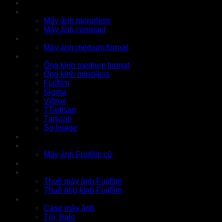
Cửa hàng
X Series
Máy ảnh mirrorless
Máy ảnh compact
GFX Series
Máy ảnh medium format
Ống kính
Ống kính medium format
Ống kính mirroless
Fujifilm
Sigma
Viltrox
TTartisan
7artisan
Sg Image
Instax
Đồ cũ
Máy ảnh Fujifilm cũ
Thu cũ
Cho thuê
Thuê máy ảnh Fujifilm
Thuê ống kính Fujifilm
Phụ kiện
Case máy ảnh
Túi, Balo