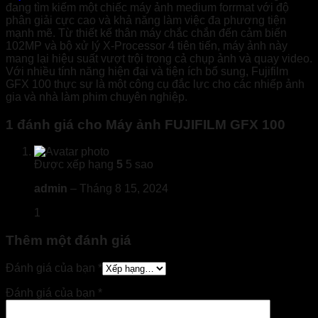
đang tìm kiếm một chiếc máy ảnh medium forrmat với độ
phân giải cực cao và khả năng làm việc đa phương tiện
mạnh mẽ. Từ thiết kế thân máy chắc chắn đến cảm biến
102MP và bộ xử lý X-Processor 4 tiên tiến, máy ảnh này
mang lại hiệu suất vượt trội trong cả chụp ảnh và quay video.
Với nhiều tính năng hiện đại và tiện ích bổ sung, Fujifilm
GFX 100 thực sự là một công cụ đắc lực cho các nhiếp ảnh
gia và nhà làm phim chuyên nghiệp.
1 đánh giá cho
Máy ảnh FUJIFILM GFX 100
Được xếp hạng
5
5 sao
admin
–
Tháng 8 15, 2024
1
Thêm một đánh giá
Đánh giá của bạn
*
Đánh giá của bạn
*