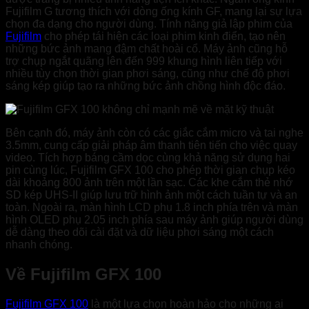
Fujifilm G tương thích với dòng ống kính GF, mang lại sự lựa
chọn đa dạng cho người dùng. Tính năng giả lập phim của
Fujifilm
cho phép tái hiện các loại phim kinh điển, tạo nên
những bức ảnh mang đậm chất hoài cổ. Máy ảnh cũng hỗ
trợ chụp ngắt quãng lên đến 999 khung hình liên tiếp với
nhiều tùy chọn thời gian phơi sáng, cũng như chế độ phơi
sáng kép giúp tạo ra những bức ảnh chồng hình độc đáo.
Bên cạnh đó, máy ảnh còn có các giắc cắm micro và tai nghe
3.5mm, cung cấp giải pháp âm thanh tiên tiến cho việc quay
video. Tích hợp báng cầm dọc cùng khả năng sử dụng hai
pin cùng lúc, Fujifilm GFX 100 cho phép thời gian chụp kéo
dài khoảng 800 ảnh trên một lần sạc. Các khe cắm thẻ nhớ
SD kép UHS-II giúp lưu trữ hình ảnh một cách tuần tự và an
toàn. Ngoài ra, màn hình LCD phụ 1.8 inch phía trên và màn
hình OLED phụ 2.05 inch phía sau máy ảnh giúp người dùng
dễ dàng theo dõi cài đặt và dữ liệu phơi sáng một cách
nhanh chóng.
Về Fujifilm GFX 100
Fujifilm GFX 100
là một lựa chọn hoàn hảo cho những ai