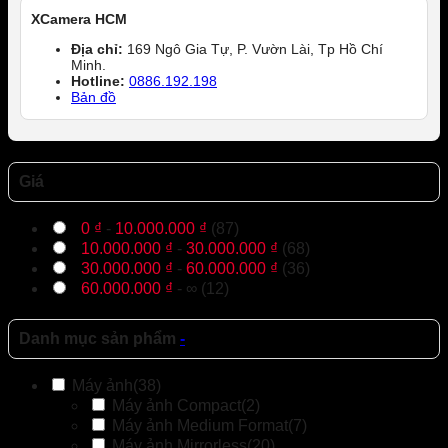
XCamera HCM
Địa chỉ:
169 Ngô Gia Tự, P. Vườn Lài, Tp Hồ Chí
Minh.
Hotline:
0886.192.198
Bản đồ
Giá
0
₫
-
10.000.000
₫
(87)
10.000.000
₫
-
30.000.000
₫
(68)
30.000.000
₫
-
60.000.000
₫
(36)
60.000.000
₫
- ∞ (12)
Danh mục sản phẩm
-
Máy ảnh
(38)
Máy ảnh Compact
(2)
Máy ảnh Medium Format
(7)
Máy ảnh Mirrorless
(20)