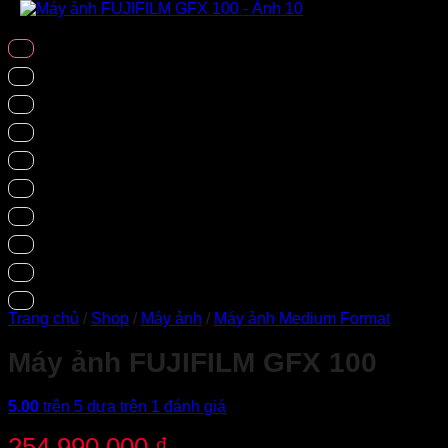
Trang chủ
/
Shop
/
Máy ảnh
/
Máy ảnh Medium Format
Máy ảnh FUJIFILM GFX 100
5.00
trên 5 dựa trên
1
đánh giá
254.990.000
₫