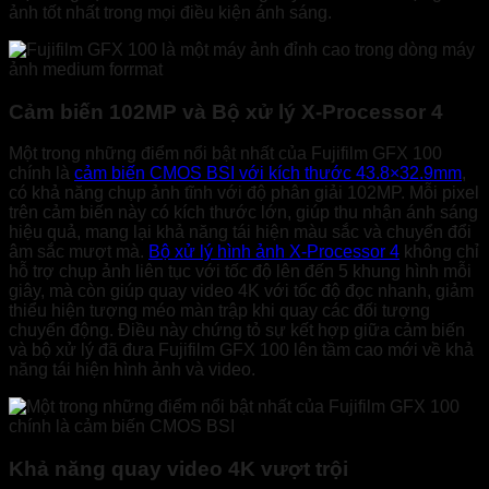
ảnh tốt nhất trong mọi điều kiện ánh sáng.
Cảm biến 102MP và Bộ xử lý X-Processor 4
Một trong những điểm nổi bật nhất của Fujifilm GFX 100
chính là
cảm biến CMOS BSI với kích thước 43.8×32.9mm
,
có khả năng chụp ảnh tĩnh với độ phân giải 102MP. Mỗi pixel
trên cảm biến này có kích thước lớn, giúp thu nhận ánh sáng
hiệu quả, mang lại khả năng tái hiện màu sắc và chuyển đổi
âm sắc mượt mà.
Bộ xử lý hình ảnh X-Processor 4
không chỉ
hỗ trợ chụp ảnh liên tục với tốc độ lên đến 5 khung hình mỗi
giây, mà còn giúp quay video 4K với tốc độ đọc nhanh, giảm
thiểu hiện tượng méo màn trập khi quay các đối tượng
chuyển động. Điều này chứng tỏ sự kết hợp giữa cảm biến
và bộ xử lý đã đưa Fujifilm GFX 100 lên tầm cao mới về khả
năng tái hiện hình ảnh và video.
Khả năng quay video 4K vượt trội