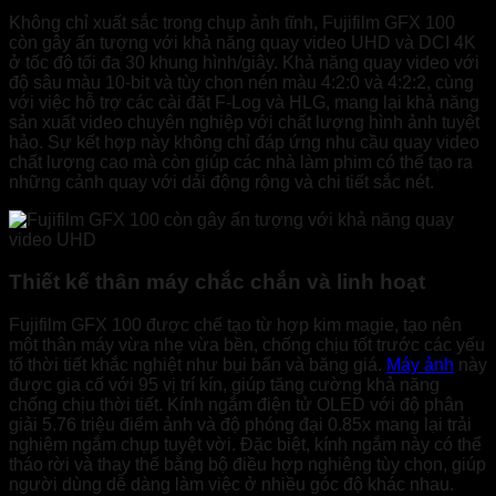
Không chỉ xuất sắc trong chụp ảnh tĩnh, Fujifilm GFX 100
còn gây ấn tượng với khả năng quay video UHD và DCI 4K
ở tốc độ tối đa 30 khung hình/giây. Khả năng quay video với
độ sâu màu 10-bit và tùy chọn nén màu 4:2:0 và 4:2:2, cùng
với việc hỗ trợ các cài đặt F-Log và HLG, mang lại khả năng
sản xuất video chuyên nghiệp với chất lượng hình ảnh tuyệt
hảo. Sự kết hợp này không chỉ đáp ứng nhu cầu quay video
chất lượng cao mà còn giúp các nhà làm phim có thể tạo ra
những cảnh quay với dải động rộng và chi tiết sắc nét.
Thiết kế thân máy chắc chắn và linh hoạt
Fujifilm GFX 100 được chế tạo từ hợp kim magie, tạo nên
một thân máy vừa nhẹ vừa bền, chống chịu tốt trước các yếu
tố thời tiết khắc nghiệt như bụi bẩn và băng giá.
Máy ảnh
này
được gia cố với 95 vị trí kín, giúp tăng cường khả năng
chống chịu thời tiết. Kính ngắm điện tử OLED với độ phân
giải 5.76 triệu điểm ảnh và độ phóng đại 0.85x mang lại trải
nghiệm ngắm chụp tuyệt vời. Đặc biệt, kính ngắm này có thể
tháo rời và thay thế bằng bộ điều hợp nghiêng tùy chọn, giúp
người dùng dễ dàng làm việc ở nhiều góc độ khác nhau.