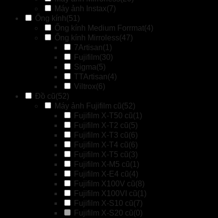
Máy ảnh Instax
(7)
Ống kính
(51)
Ống kính Medium Forrmat
(4)
Ống kính Mirroless
(47)
7Artisan
(1)
Fujifilm
(30)
Sigma
(5)
TTArtisan
(4)
Viltrox
(6)
Đồ cũ
(52)
Máy ảnh Fujifilm cũ
(52)
Fujifilm X-T50 cũ
(1)
Fujifilm X-T2 cũ
(5)
Fujifilm X-T3 cũ
(6)
Fujifilm X-T4 cũ
(6)
Fujifilm X-T5 cũ
(3)
Fujifilm X-M5 cũ
(1)
Fujifilm X-E4 cũ
(4)
Fujifilm X100V cũ
(8)
Fujifilm X100VI cũ
(1)
Fujifilm X-S10 cũ
(7)
Fujifilm X-S20 cũ
(0)