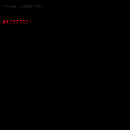
Máy ảnh FUJIFILM X100VI
49.990.000
₫
...