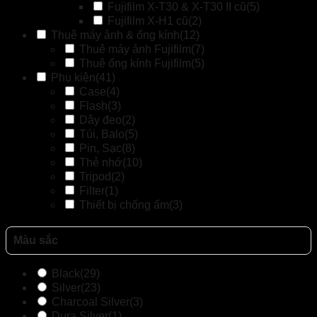
Fujifilm X-T30 & X-T30 II cũ
(5)
Fujifilm X-H1 cũ
(2)
Thuê máy ảnh & ống kính
(12)
Thuê máy ảnh Fujifilm
(7)
Thuê ống kính Fujifilm
(5)
Phụ kiện
(41)
Case
(4)
Flash
(3)
Dây đeo
(2)
Túi, Balo
(5)
Pin, Sạc
(8)
Thẻ nhớ
(10)
Tripod
(2)
Filter
(1)
Thiết bị chống ấm
(3)
Màu sắc
Black
(29)
Silver
(23)
Charcoal Silver
(3)
Dura Silver
(1)