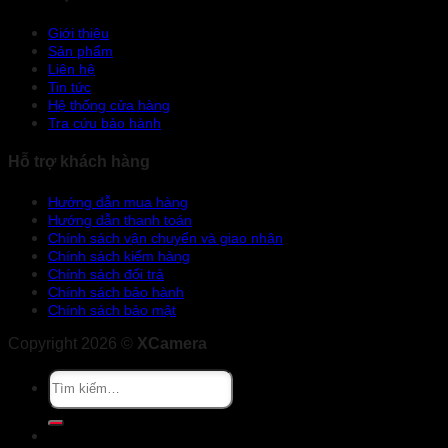
Giới thiệu
Sản phẩm
Liên hệ
Tin tức
Hệ thống cửa hàng
Tra cứu bảo hành
Hỗ trợ khách hàng
Hướng dẫn mua hàng
Hướng dẫn thanh toán
Chính sách vận chuyển và giao nhận
Chính sách kiểm hàng
Chính sách đổi trả
Chính sách bảo hành
Chính sách bảo mật
Copyright 2026 ©
XCamera
Tìm
kiếm:
Khuyến mãi