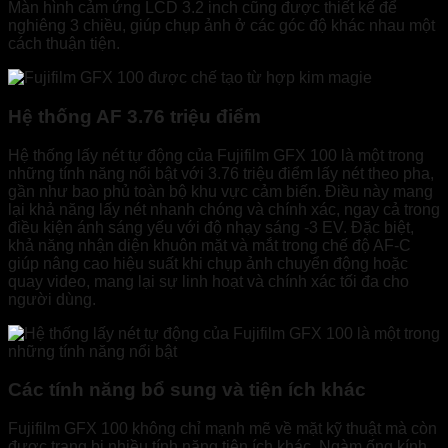
Màn hình cảm ứng LCD 3.2 inch cũng được thiết kế để
nghiêng 3 chiều, giúp chụp ảnh ở các góc độ khác nhau một
cách thuận tiện.
Hệ thống AF 3.76 triệu điểm
Hệ thống lấy nét tự động của Fujifilm GFX 100 là một trong
những tính năng nổi bật với 3.76 triệu điểm lấy nét theo pha,
gần như bao phủ toàn bộ khu vực cảm biến. Điều này mang
lại khả năng lấy nét nhanh chóng và chính xác, ngay cả trong
điều kiện ánh sáng yếu với độ nhạy sáng -3 EV. Đặc biệt,
khả năng nhận diện khuôn mặt và mắt trong chế độ AF-C
giúp nâng cao hiệu suất khi chụp ảnh chuyển động hoặc
quay video, mang lại sự linh hoạt và chính xác tối đa cho
người dùng.
Các tính năng bổ sung và tiện ích khác
Fujifilm GFX 100 không chỉ mạnh mẽ về mặt kỹ thuật mà còn
được trang bị nhiều tính năng tiện ích khác. Ngàm ống kính