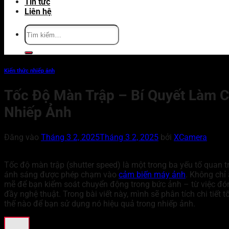
Tin tức
Liên hệ
Tìm
kiếm:
Kiến thức nhiếp ảnh
Tốc Độ Màn Trập – Bí Quyết Làm 
Nhiếp Ảnh
Đăng vào
Tháng 3 2, 2025
Tháng 3 2, 2025
bởi
XCamera
Tốc độ màn trập (shutter speed) là một trong ba yếu tố quan 
ánh sáng được phép chạm vào
cảm biến máy ảnh
. Không chỉ
mẽ để bạn kiểm soát chuyển động trong bức ảnh – từ việc đ
đầy nghệ thuật. Trong bài viết này, mình sẽ phân tích chi tiết 
thế nào để bạn sử dụng nó hiệu quả trong nhiếp ảnh.