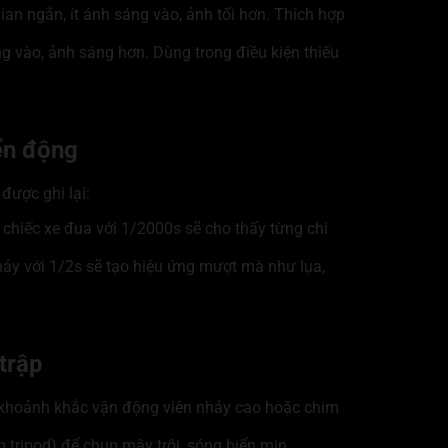
gian ngắn, ít ánh sáng vào, ảnh tối hơn. Thích hợp
ng vào, ảnh sáng hơn. Dùng trong điều kiện thiếu
ển động
được ghi lại:
chiếc xe đua với 1/2000s sẽ cho thấy từng chi
y với 1/2s sẽ tạo hiệu ứng mượt mà như lụa,
trập
 khoảnh khắc vận động viên nhảy cao hoặc chim
 tripod) để chụp mây trôi, sóng biển mịn.