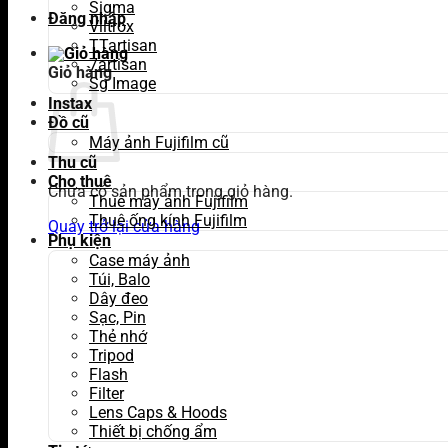
Sigma
Đăng nhập
Viltrox
TTartisan
7artisan
Giỏ hàng
Sg Image
Instax
Đồ cũ
Máy ảnh Fujifilm cũ
Thu cũ
Cho thuê
Chưa có sản phẩm trong giỏ hàng.
Thuê máy ảnh Fujifilm
Thuê ống kính Fujifilm
Quay trở lại cửa hàng
Phụ kiện
Case máy ảnh
Túi, Balo
Dây đeo
Sạc, Pin
Thẻ nhớ
Tripod
Flash
Filter
Lens Caps & Hoods
Thiết bị chống ẩm