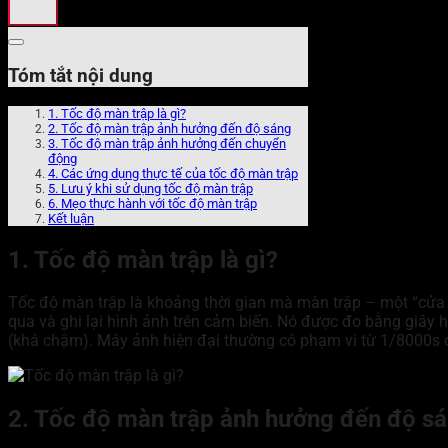
Tóm tắt nội dung
1. Tốc độ màn trập là gì?
2. Tốc độ màn trập ảnh hưởng đến độ sáng
3. Tốc độ màn trập ảnh hưởng đến chuyển
động
4. Các ứng dụng thực tế của tốc độ màn trập
5. Lưu ý khi sử dụng tốc độ màn trập
6. Mẹo thực hành với tốc độ màn trập
Kết luận
1. Tốc độ màn trập là gì?
Tốc độ màn trập là khoảng thời gian mà màn trập – một “cửa
qua và ghi lại hình ảnh trên cảm biến. Nó được đo bằng giây h
(khá chậm). Máy ảnh hiện đại thường có phạm vi từ 1/8000s 
2. Tốc độ màn trập ảnh hưởng đến độ s