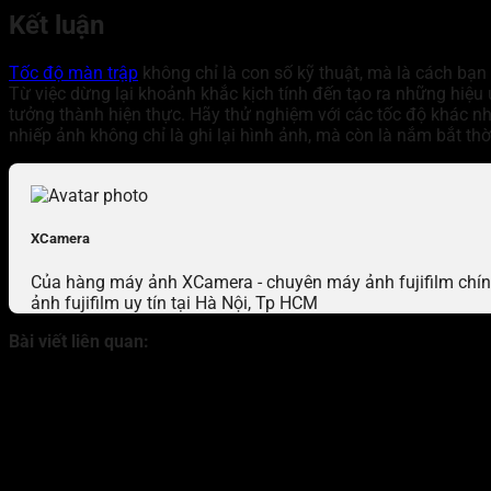
Kết luận
Tốc độ màn trập
không chỉ là con số kỹ thuật, mà là cách bạ
Từ việc dừng lại khoảnh khắc kịch tính đến tạo ra những hiệu
tưởng thành hiện thực. Hãy thử nghiệm với các tốc độ khác nh
nhiếp ảnh không chỉ là ghi lại hình ảnh, mà còn là nắm bắt thờ
XCamera
Của hàng máy ảnh XCamera - chuyên máy ảnh fujifilm chính 
ảnh fujifilm uy tín tại Hà Nội, Tp HCM
Bài viết liên quan: