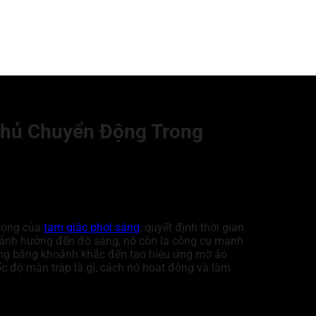
Chủ Chuyển Động Trong
trọng của
tam giác phơi sáng
, quyết định thời gian
 ảnh hưởng đến độ sáng, nó còn là công cụ mạnh
óng băng khoảnh khắc đến tạo hiệu ứng mờ ảo
tốc độ màn trập là gì, cách nó hoạt động và làm