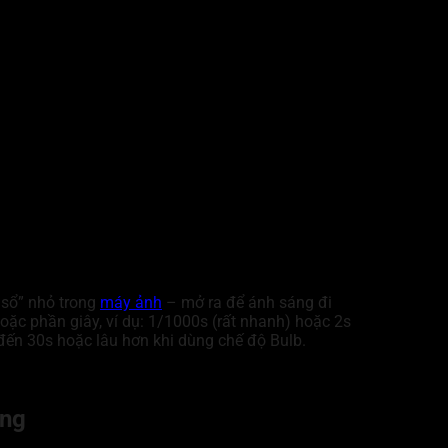
 sổ” nhỏ trong
máy ảnh
– mở ra để ánh sáng đi
oặc phần giây, ví dụ: 1/1000s (rất nhanh) hoặc 2s
đến 30s hoặc lâu hơn khi dùng chế độ Bulb.
áng