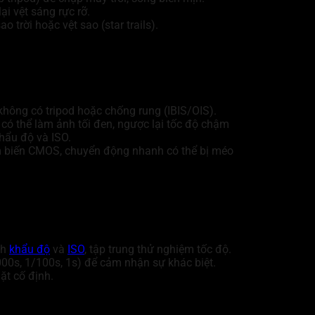
ại vệt sáng rực rỡ.
o trời hoặc vệt sao (star trails).
không có tripod hoặc chống rung (IBIS/OIS).
 có thể làm ảnh tối đen, ngược lại tốc độ chậm
hẩu độ và ISO.
ảm biến CMOS, chuyển động nhanh có thể bị méo
nh
khẩu độ
và
ISO
, tập trung thử nghiệm tốc độ.
00s, 1/100s, 1s) để cảm nhận sự khác biệt.
ặt cố định.