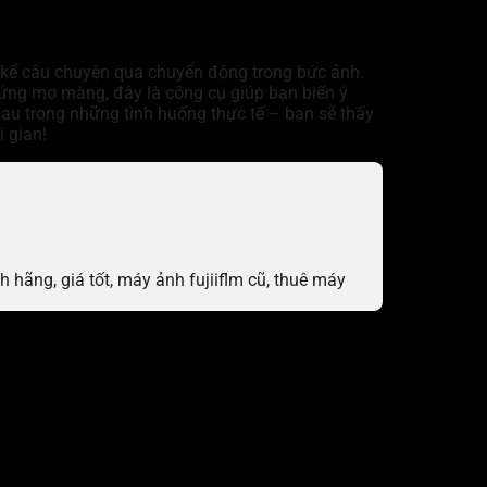
n kể câu chuyện qua chuyển động trong bức ảnh.
 ứng mơ màng, đây là công cụ giúp bạn biến ý
au trong những tình huống thực tế – bạn sẽ thấy
i gian!
hãng, giá tốt, máy ảnh fujiiflm cũ, thuê máy