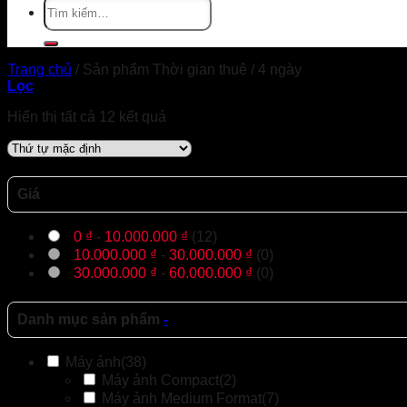
Tìm
kiếm:
Trang chủ
/
Sản phẩm Thời gian thuê
/
4 ngày
Lọc
Hiển thị tất cả 12 kết quả
Giá
0
₫
-
10.000.000
₫
(12)
10.000.000
₫
-
30.000.000
₫
(0)
30.000.000
₫
-
60.000.000
₫
(0)
Danh mục sản phẩm
-
Máy ảnh
(38)
Máy ảnh Compact
(2)
Máy ảnh Medium Format
(7)