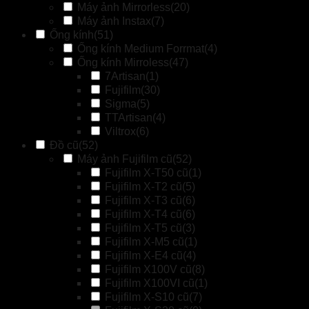
Máy ảnh Mirrorless
(20)
Máy ảnh Instax
(7)
Ống kính
(51)
Ống kính Medium Forrmat
(4)
Ống kính Mirroless
(47)
7Artisan
(1)
Fujifilm
(30)
Sigma
(5)
TTArtisan
(4)
Viltrox
(6)
Đồ cũ
(52)
Máy ảnh Fujifilm cũ
(52)
Fujifilm X-T50 cũ
(1)
Fujifilm X-T2 cũ
(5)
Fujifilm X-T3 cũ
(6)
Fujifilm X-T4 cũ
(6)
Fujifilm X-T5 cũ
(3)
Fujifilm X-M5 cũ
(1)
Fujifilm X-E4 cũ
(4)
Fujifilm X100V cũ
(8)
Fujifilm X100VI cũ
(1)
Fujifilm X-S10 cũ
(7)