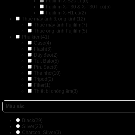
Fujifilm X-S20 cũ
(0)
Fujifilm X-T30 & X-T30 II cũ
(5)
Fujifilm X-H1 cũ
(2)
Thuê máy ảnh & ống kính
(12)
Thuê máy ảnh Fujifilm
(7)
Thuê ống kính Fujifilm
(5)
Phụ kiện
(41)
Case
(4)
Flash
(3)
Dây đeo
(2)
Túi, Balo
(5)
Pin, Sạc
(8)
Thẻ nhớ
(10)
Tripod
(2)
Filter
(1)
Thiết bị chống ấm
(3)
Màu sắc
Black
(29)
Silver
(23)
Charcoal Silver
(3)