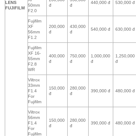
LENS
440,000 đ
530,000 đ
50mm
đ
đ
FUJIFILM
F2.0
Fujifilm
XF
200,000
430,000
540,000 đ
630,000 đ
56mm
đ
đ
F1.2
Fujifilm
XF 16-
400,000
750,000
1,000,000
1,250,000
55mm
đ
đ
đ
đ
F2.8
WR
Viltrox
33mm
150,000
280,000
F1.4
390,000 đ
480,000 đ
đ
đ
For
Fujifilm
Viltrox
56mm
150,000
280,000
F1.4
390,000 đ
480,000 đ
đ
đ
For
Fujifilm