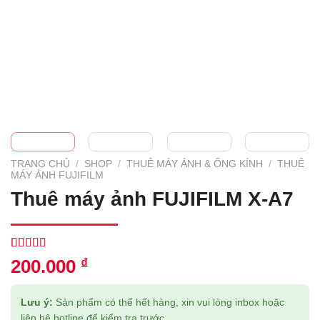
TRANG CHỦ
/
SHOP
/
THUÊ MÁY ẢNH & ỐNG KÍNH
/
THUÊ
MÁY ẢNH FUJIFILM
Thuê máy ảnh FUJIFILM X-A7
5.00
1
trên 5
200.000
₫
dựa trên
đánh giá
Lưu ý:
Sản phẩm có thể hết hàng, xin vui lòng inbox hoặc
liên hệ hotline để kiểm tra trước.