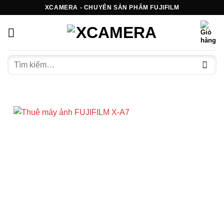
Bỏ
XCAMERA - CHUYÊN SẢN PHẨM FUJIFILM
qua
nội
dung
Tìm
kiếm: