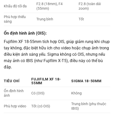
F2.8 (18mm), F4
F2.8 (toàn dải
Khẩu độ tối đa
(55mm)
zoom)
Phù hợp thiếu
Trung bình
Tốt
sáng
Ổn định hình ảnh (OIS):
Fujifilm XF 18-55mm tích hợp OIS, giúp giảm rung khi chụp
tay không, đặc biệt hữu ích cho video hoặc chụp ảnh trong
điều kiện ánh sáng yếu. Sigma không có OIS, nhưng nếu
máy ảnh có IBIS (như Fujifilm X-T5), điều này có thể bù
đắp.
FUJIFILM XF 18-
TIÊU CHÍ
SIGMA 18-50MM
55MM
Ổn định hình
Có (OIS)
Không
ảnh
Trung bình (phụ thuộc
Phù hợp video
Tốt (có OIS)
IBIS)