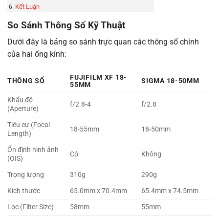
Kết Luận
So Sánh Thông Số Kỹ Thuật
Dưới đây là bảng so sánh trực quan các thông số chính
của hai ống kính:
FUJIFILM XF 18-
THÔNG SỐ
SIGMA 18-50MM
55MM
Khẩu độ
f/2.8-4
f/2.8
(Aperture)
Tiêu cự (Focal
18-55mm
18-50mm
Length)
Ổn định hình ảnh
Có
Không
(OIS)
Trọng lượng
310g
290g
Kích thước
65.0mm x 70.4mm
65.4mm x 74.5mm
Lọc (Filter Size)
58mm
55mm