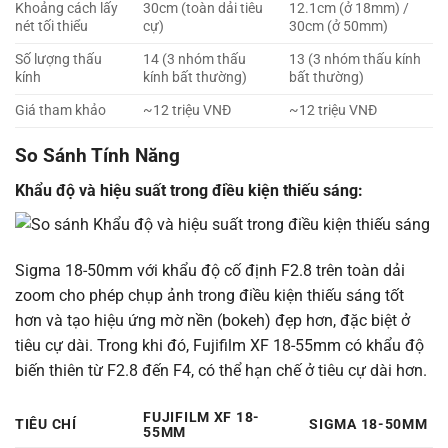
Khoảng cách lấy
30cm (toàn dải tiêu
12.1cm (ở 18mm) /
nét tối thiểu
cự)
30cm (ở 50mm)
Số lượng thấu
14 (3 nhóm thấu
13 (3 nhóm thấu kính
kính
kính bất thường)
bất thường)
Giá tham khảo
~12 triệu VNĐ
~12 triệu VNĐ
So Sánh Tính Năng
Khẩu độ và hiệu suất trong điều kiện thiếu sáng:
Sigma 18-50mm với khẩu độ cố định F2.8 trên toàn dải
zoom cho phép chụp ảnh trong điều kiện thiếu sáng tốt
hơn và tạo hiệu ứng mờ nền (bokeh) đẹp hơn, đặc biệt ở
tiêu cự dài. Trong khi đó, Fujifilm XF 18-55mm có khẩu độ
biến thiên từ F2.8 đến F4, có thể hạn chế ở tiêu cự dài hơn.
FUJIFILM XF 18-
TIÊU CHÍ
SIGMA 18-50MM
55MM