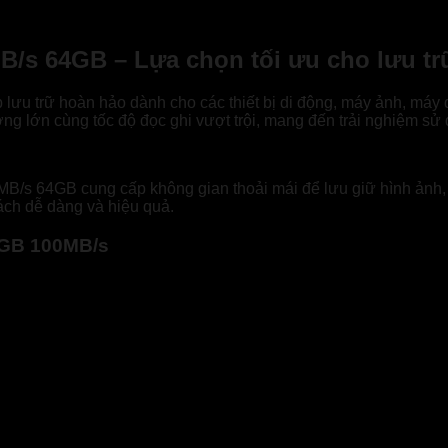
/s 64GB – Lựa chọn tối ưu cho lưu tr
 trữ hoàn hảo dành cho các thiết bị di động, máy ảnh, máy qu
g lớn cùng tốc độ đọc ghi vượt trội, mang đến trải nghiệm sử
 64GB cung cấp không gian thoải mái để lưu giữ hình ảnh, vid
ách dễ dàng và hiệu quả.
4GB 100MB/s