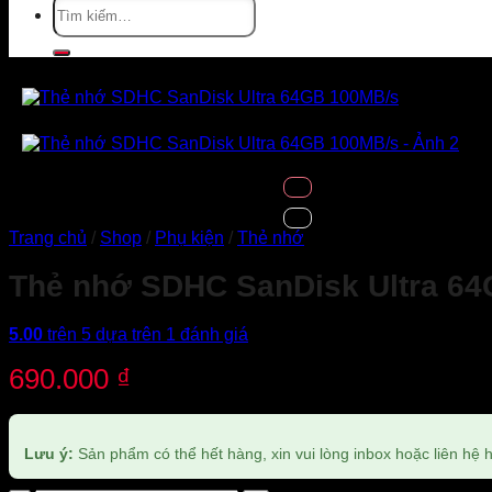
Tìm
kiếm:
Trang chủ
/
Shop
/
Phụ kiện
/
Thẻ nhớ
Thẻ nhớ SDHC SanDisk Ultra 6
5.00
trên 5 dựa trên
1
đánh giá
690.000
₫
Lưu ý:
Sản phẩm có thể hết hàng, xin vui lòng inbox hoặc liên hệ ho