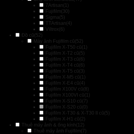
7Artisan
(1)
Fujifilm
(30)
Sigma
(5)
TTArtisan
(4)
Viltrox
(6)
Đồ cũ
(52)
Máy ảnh Fujifilm cũ
(52)
Fujifilm X-T50 cũ
(1)
Fujifilm X-T2 cũ
(5)
Fujifilm X-T3 cũ
(6)
Fujifilm X-T4 cũ
(6)
Fujifilm X-T5 cũ
(3)
Fujifilm X-M5 cũ
(1)
Fujifilm X-E4 cũ
(4)
Fujifilm X100V cũ
(8)
Fujifilm X100VI cũ
(1)
Fujifilm X-S10 cũ
(7)
Fujifilm X-S20 cũ
(0)
Fujifilm X-T30 & X-T30 II cũ
(5)
Fujifilm X-H1 cũ
(2)
Thuê máy ảnh & ống kính
(12)
Thuê máy ảnh Fujifilm
(7)