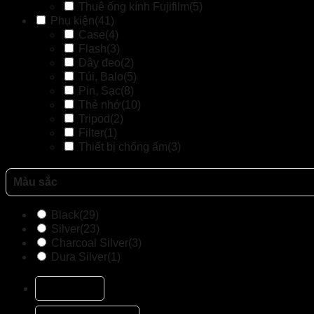
Thuê ống kính Fujifilm
(5)
Phụ kiện
(41)
Case
(4)
Flash
(3)
Dây đeo
(2)
Túi, Balo
(5)
Pin, Sạc
(8)
Thẻ nhớ
(10)
Tripod
(2)
Filter
(1)
Thiết bị chống ấm
(3)
Màu sắc
Black
(29)
Silver
(23)
Charcoal Silver
(3)
Dura Silver
(1)
Mô tả