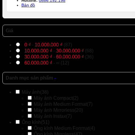
Hotline:
0886.192.198
Bản đồ
Giá
0
₫
-
10.000.000
₫
(87)
10.000.000
₫
-
30.000.000
₫
(68)
30.000.000
₫
-
60.000.000
₫
(36)
60.000.000
₫
- ∞ (12)
Danh mục sản phẩm
-
Máy ảnh
(38)
Máy ảnh Compact
(2)
Máy ảnh Medium Format
(7)
Máy ảnh Mirrorless
(20)
Máy ảnh Instax
(7)
Ống kính
(51)
Ống kính Medium Forrmat
(4)
Ống kính Mirroless
(47)