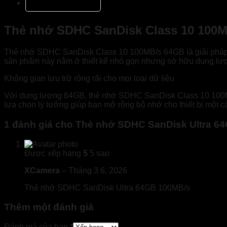
Đánh giá (1)
Thẻ nhớ SDHC SanDisk Class 10 100MB
Thẻ nhớ SDHC SanDisk Class 10 100MB/s 64GB là giải pháp lưu
sản phẩm này nằm ở thiết kế nhỏ gọn nhưng sở hữu dung lượn
Không gian lưu trữ rộng rãi cho mọi loại dữ liệu
Với dung lượng 64GB, thẻ nhớ SDHC SanDisk Class 10 100MB/s
lựa chọn lý tưởng giúp bạn mở rộng bộ nhớ cho thiết bị một c
1 đánh giá cho
Thẻ nhớ SDHC SanDisk Ultra 6
Được xếp hạng
5
5 sao
XCamera
–
Tháng 3 6, 2026
Thẻ nhớ SDHC SanDisk Ultra 64GB 100MB/s
Thêm một đánh giá
Đánh giá của bạn
*