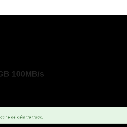
4GB 100MB/s
tline để kiểm tra trước.