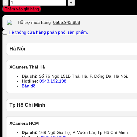
Thẻ
nhớ
Thêm vào giỏ hàng
SDHC
SanDisk
Hỗ trợ mua hàng
0585.943.888
Ultra
64GB
Hệ thống cửa hàng phân phối sản phẩm.
100MB/s
số
lượng
Hà Nội
XCamera Thái Hà
Địa chỉ:
Số 76 Ngõ 151B Thái Hà, P. Đống Đa, Hà Nội.
Hotline:
0943.192.198
Bản đồ
Tp Hồ Chí Minh
XCamera HCM
Địa chỉ:
169 Ngô Gia Tự, P. Vườn Lài, Tp Hồ Chí Minh.