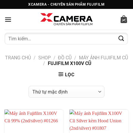
Bỏ
XCAMERA - CHUYÊN SẢN PHẨM FUJIFILM
qua
nội
dung
Tìm
kiếm:
TRANG CHỦ
/
SHOP
/
ĐỒ CŨ
/
MÁY ẢNH FUJIFILM CŨ
/
FUJIFILM X100V CŨ
LỌC