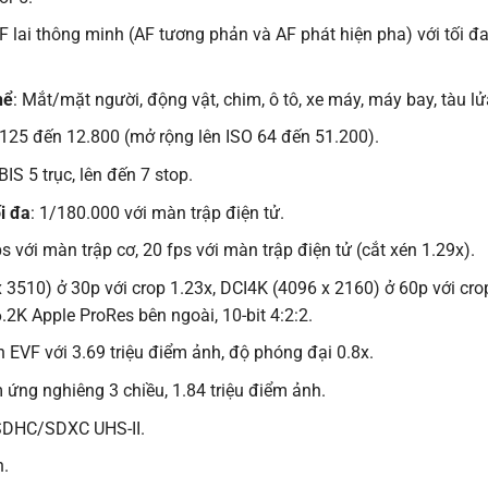
AF lai thông minh (AF tương phản và AF phát hiện pha) với tối đ
hể
: Mắt/mặt người, động vật, chim, ô tô, xe máy, máy bay, tàu lử
 125 đến 12.800 (mở rộng lên ISO 64 đến 51.200).
IBIS 5 trục, lên đến 7 stop.
i đa
: 1/180.000 với màn trập điện tử.
ps với màn trập cơ, 20 fps với màn trập điện tử (cắt xén 1.29x).
x 3510) ở 30p với crop 1.23x, DCI4K (4096 x 2160) ở 60p với cro
6.2K Apple ProRes bên ngoài, 10-bit 4:2:2.
ch EVF với 3.69 triệu điểm ảnh, độ phóng đại 0.8x.
 ứng nghiêng 3 chiều, 1.84 triệu điểm ảnh.
/SDHC/SDXC UHS-II.
n.