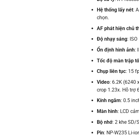
Hệ thống lấy nét
: 
chọn.
AF phát hiện chủ t
Độ nhạy sáng
: ISO
Ổn định hình ảnh
: 
Tốc độ màn trập tố
Chụp liên tục
: 15 f
Video
: 6.2K (6240 
crop 1.23x. Hỗ trợ 
Kính ngắm
: 0.5 in
Màn hình
: LCD cảm
Bộ nhớ
: 2 khe SD
Pin
: NP-W235 Li-io