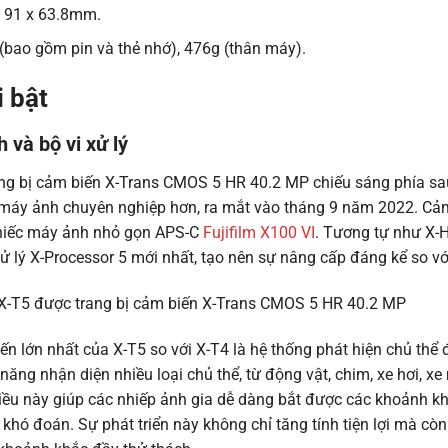
x 91 x 63.8mm.
 (bao gồm pin và thẻ nhớ), 476g (thân máy).
 bật
 và bộ vi xử lý
ang bị cảm biến X-Trans CMOS 5 HR 40.2 MP chiếu sáng phía sau
 máy ảnh chuyên nghiệp hơn, ra mắt vào tháng 9 năm 2022. Cả
chiếc máy ảnh nhỏ gọn APS-C
Fujifilm X100 VI
. Tương tự như X-H
ử lý X-Processor 5 mới nhất, tạo nên sự nâng cấp đáng kể so v
ến lớn nhất của X-T5 so với X-T4 là hệ thống phát hiện chủ thể đ
ăng nhận diện nhiều loại chủ thể, từ động vật, chim, xe hơi, x
iều này giúp các nhiếp ảnh gia dễ dàng bắt được các khoảnh k
khó đoán. Sự phát triển này không chỉ tăng tính tiện lợi mà còn