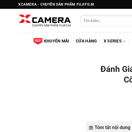
Bỏ
XCAMERA - CHUYÊN SẢN PHẨM FUJIFILM
qua
Tìm
nội
kiếm:
dung
KHUYẾN MÃI
CỬA HÀNG
X SERIES
Đánh Gi
Cô
Tóm tắt nội dung