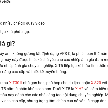
 chiều.
o nhiều chế độ quay video.
 tục khá phức tạp.
là gì?
máy ảnh không gương lật định dạng APS-C, là phiên bản thứ năm
ng máy này được thiết kế chủ yếu cho các nhiếp ảnh gia đam m
ều nhiếp ảnh gia chuyên nghiệp. X-T5 tiếp tục kế thừa tinh thần
h năng cao cấp và thiết kế truyền thống.
c như
X-T30 II
nhỏ gọn hơn, phù hợp cho du lịch, hoặc
X-S20
với
X-T5 nằm ở phân khúc cao hơn. Dưới X-T5 là
X-H2
với cảm biến
 mẫu này dành cho các nhà sáng tạo nội dung chuyên nghiệp. 
 video cao cấp, nhưng trọng tâm chính của nó vẫn là chụp ảnh 