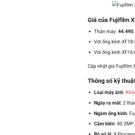
Giá của Fujifilm 
Thân máy:
44.490
Với ống kính XF18
Với ống kính XF16
Cập nhật giá Fujifilm
Thông số kỹ thuật
Loại máy ảnh
:
Khôn
Ngày ra mắt
: 2 th
Ngàm ống kính
: Fu
Cảm biến
: 40.2MP
Bộ xử lý
: X-Process