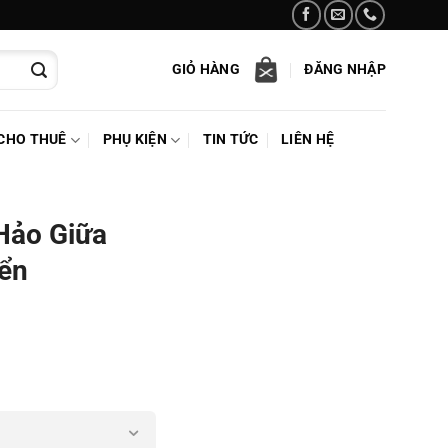
GIỎ HÀNG
ĐĂNG NHẬP
CHO THUÊ
PHỤ KIỆN
TIN TỨC
LIÊN HỆ
Hảo Giữa
iển