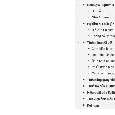
Đánh giá Fujifilm X
Ưu điểm:
Nhược điểm:
Fujifilm X-T5 là gì?
Giá của Fujifilm 
Thông số kỹ thuậ
Tính năng nổi bật
Cảm biến hình ản
Hệ thống lấy nét
Ổn định hình ản
Chất lượng hình
Các chế độ mô p
Tính năng quay vi
Thiết kế của Fujifi
Hiệu suất của Fujif
Thư viện ảnh mẫu t
Kết luận