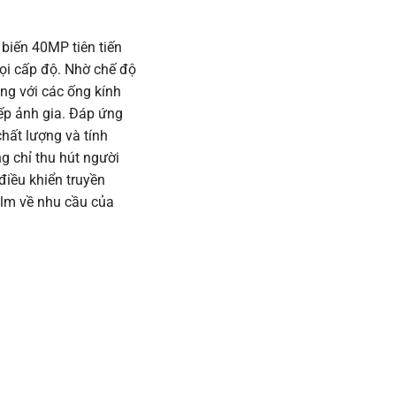
 biến 40MP tiên tiến
mọi cấp độ. Nhờ chế độ
ùng với các ống kính
iếp ảnh gia. Đáp ứng
hất lượng và tính
g chỉ thu hút người
điều khiển truyền
film về nhu cầu của