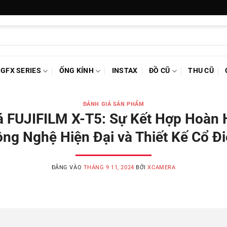
GFX SERIES
ỐNG KÍNH
INSTAX
ĐỒ CŨ
THU CŨ
ĐÁNH GIÁ SẢN PHẨM
á FUJIFILM X-T5: Sự Kết Hợp Hoàn 
ng Nghệ Hiện Đại và Thiết Kế Cổ Đ
ĐĂNG VÀO
THÁNG 9 11, 2024
BỞI
XCAMERA