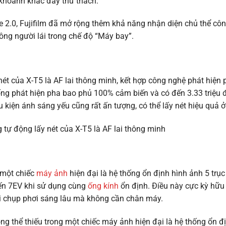
hoảnh khắc đầy thử thách.
e 2.0, Fujifilm đã mở rộng thêm khả năng nhận diện chủ thể côn
ng người lái trong chế độ “Máy bay”.
nét của X-T5 là AF lai thông minh, kết hợp công nghệ phát hiện
hống phát hiện pha bao phủ 100% cảm biến và có đến 3.33 triệu 
u kiện ánh sáng yếu cũng rất ấn tượng, có thể lấy nét hiệu quả 
 một chiếc
máy ảnh
hiện đại là hệ thống ổn định hình ảnh 5 trục 
đến 7EV khi sử dụng cùng
ống kính
ổn định. Điều này cực kỳ hữu 
i chụp phơi sáng lâu mà không cần chân máy.