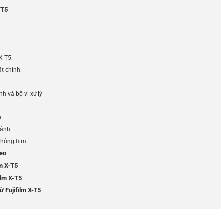
-T5
X-T5:
t chính:
h và bộ vi xử lý
h
 ảnh
hỏng film
deo
lm X-T5
ilm X-T5
ừ Fujifilm X-T5