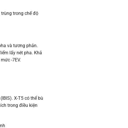
 trùng trong chế độ
 pha và tương phản.
điểm lấy nét pha. Khả
ở mức -7EV.
(IBIS). X-T5 có thể bù
ích trong điều kiện