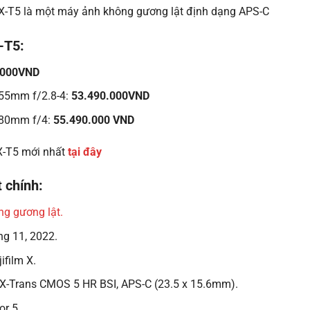
X-T5:
.000VND
-55mm f/2.8-4:
53.490.000VND
-80mm f/4:
55.490.000 VND
 X-T5 mới nhất
tại đây
 chính:
g gương lật.
áng 11, 2022.
jifilm X.
 X-Trans CMOS 5 HR BSI, APS-C (23.5 x 15.6mm).
or 5.