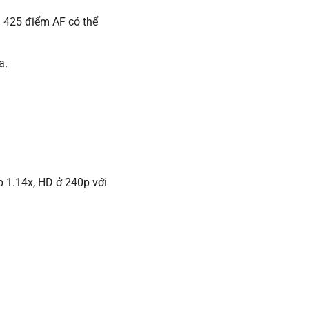
a 425 điểm AF có thể
a.
p 1.14x, HD ở 240p với