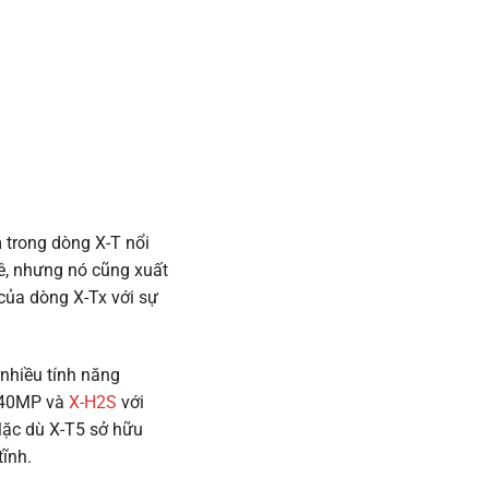
 trong dòng X-T nổi
ê, nhưng nó cũng xuất
 của dòng X-Tx với sự
 nhiều tính năng
 40MP và
X-H2S
với
Mặc dù X-T5 sở hữu
tĩnh.