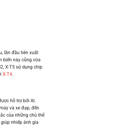
, lần đầu tiên xuất
m biến này cũng vừa
2, X-T5 sử dụng chip
ới
X-T4
.
ược hỗ trợ bởi AI.
e máy và xe đạp, đến
hắc của những chủ thể
 giúp nhiếp ảnh gia