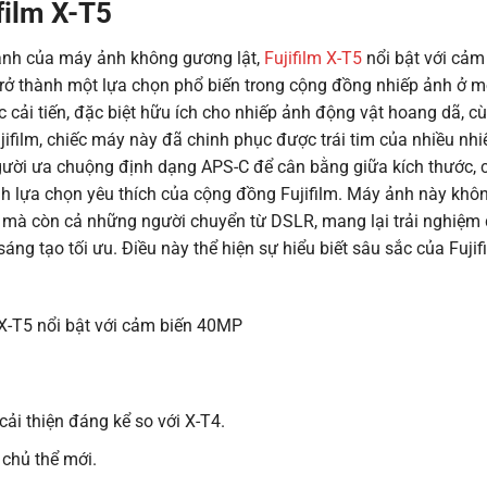
film X-T5
ranh của máy ảnh không gương lật,
Fujifilm X-T5
nổi bật với cảm
, trở thành một lựa chọn phổ biến trong cộng đồng nhiếp ảnh ở 
c cải tiến, đặc biệt hữu ích cho nhiếp ảnh động vật hoang dã, c
jifilm, chiếc máy này đã chinh phục được trái tim của nhiều nh
ười ưa chuộng định dạng APS-C để cân bằng giữa kích thước, c
nh lựa chọn yêu thích của cộng đồng Fujifilm. Máy ảnh này khôn
 mà còn cả những người chuyển từ DSLR, mang lại trải nghiệm 
ng tạo tối ưu. Điều này thể hiện sự hiểu biết sâu sắc của Fuji
ải thiện đáng kể so với X-T4.
 chủ thể mới.