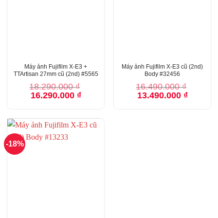
Máy ảnh Fujifilm X-E3 +
Máy ảnh Fujifilm X-E3 cũ (2nd)
TTArtisan 27mm cũ (2nd) #5565
Body #32456
18.290.000
₫
16.490.000
₫
Giá
Giá
Giá
Giá
16.290.000
₫
13.490.000
₫
gốc
hiện
gốc
hiện
là:
tại
là:
tại
18.290.000 ₫.
là:
16.490.000 ₫.
là:
16.290.000 ₫.
13.490.00
-18%