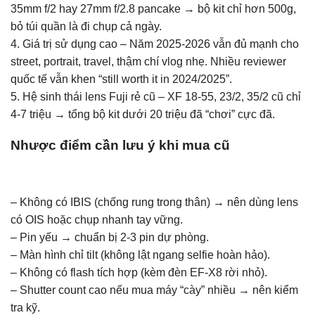
35mm f/2 hay 27mm f/2.8 pancake → bộ kit chỉ hơn 500g,
bỏ túi quần là đi chụp cả ngày.
4. Giá trị sử dụng cao – Năm 2025-2026 vẫn đủ mạnh cho
street, portrait, travel, thậm chí vlog nhẹ. Nhiều reviewer
quốc tế vẫn khen “still worth it in 2024/2025”.
5. Hệ sinh thái lens Fuji rẻ cũ – XF 18-55, 23/2, 35/2 cũ chỉ
4-7 triệu → tổng bộ kit dưới 20 triệu đã “chơi” cực đã.
Nhược điểm cần lưu ý khi mua cũ
– Không có IBIS (chống rung trong thân) → nên dùng lens
có OIS hoặc chụp nhanh tay vững.
– Pin yếu → chuẩn bị 2-3 pin dự phòng.
– Màn hình chỉ tilt (không lật ngang selfie hoàn hảo).
– Không có flash tích hợp (kèm đèn EF-X8 rời nhỏ).
– Shutter count cao nếu mua máy “cày” nhiều → nên kiểm
tra kỹ.