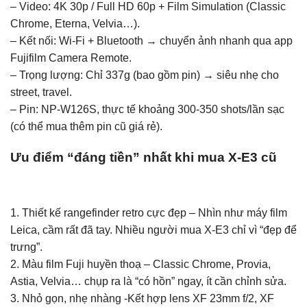
– Video: 4K 30p / Full HD 60p + Film Simulation (Classic
Chrome, Eterna, Velvia…).
– Kết nối: Wi-Fi + Bluetooth → chuyển ảnh nhanh qua app
Fujifilm Camera Remote.
– Trọng lượng: Chỉ 337g (bao gồm pin) → siêu nhẹ cho
street, travel.
– Pin: NP-W126S, thực tế khoảng 300-350 shots/lần sạc
(có thể mua thêm pin cũ giá rẻ).
Ưu điểm “đáng tiền” nhất khi mua X-E3 cũ
1. Thiết kế rangefinder retro cực đẹp – Nhìn như máy film
Leica, cầm rất đã tay. Nhiều người mua X-E3 chỉ vì “đẹp để
trưng”.
2. Màu film Fuji huyền thoạ – Classic Chrome, Provia,
Astia, Velvia… chụp ra là “có hồn” ngay, ít cần chỉnh sửa.
3. Nhỏ gọn, nhẹ nhàng -Kết hợp lens XF 23mm f/2, XF