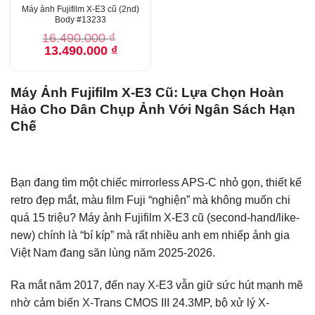
Máy ảnh Fujifilm X-E3 cũ (2nd)
Body #13233
16.490.000
₫
Giá
Giá
13.490.000
₫
gốc
hiện
là:
tại
16.490.000 ₫.
là:
13.490.000 ₫.
Máy Ảnh Fujifilm X-E3 Cũ: Lựa Chọn Hoàn
Hảo Cho Dân Chụp Ảnh Với Ngân Sách Hạn
Chế
Bạn đang tìm một chiếc mirrorless APS-C nhỏ gọn, thiết kế
retro đẹp mắt, màu film Fuji “nghiện” mà không muốn chi
quá 15 triệu? Máy ảnh Fujifilm X-E3 cũ (second-hand/like-
new) chính là “bí kíp” mà rất nhiều anh em nhiếp ảnh gia
Việt Nam đang săn lùng năm 2025-2026.
Ra mắt năm 2017, đến nay X-E3 vẫn giữ sức hút mạnh mẽ
nhờ cảm biến X-Trans CMOS III 24.3MP, bộ xử lý X-