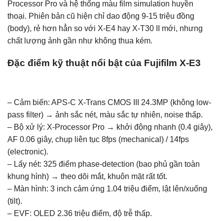
Processor Pro và hệ thống màu film simulation huyền
thoại. Phiên bản cũ hiện chỉ dao động 9-15 triệu đồng
(body), rẻ hơn hẳn so với X-E4 hay X-T30 II mới, nhưng
chất lượng ảnh gần như không thua kém.
Đặc điểm kỹ thuật nổi bật của Fujifilm X-E3
– Cảm biến: APS-C X-Trans CMOS III 24.3MP (không low-
pass filter) → ảnh sắc nét, màu sắc tự nhiên, noise thấp.
– Bộ xử lý: X-Processor Pro → khởi động nhanh (0.4 giây),
AF 0.06 giây, chụp liên tục 8fps (mechanical) / 14fps
(electronic).
– Lấy nét: 325 điểm phase-detection (bao phủ gần toàn
khung hình) → theo dõi mắt, khuôn mặt rất tốt.
– Màn hình: 3 inch cảm ứng 1.04 triệu điểm, lật lên/xuống
(tilt).
– EVF: OLED 2.36 triệu điểm, độ trễ thấp.