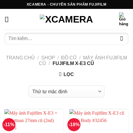
Bỏ
XCAMERA - CHUYÊN SẢN PHẨM FUJIFILM
qua
nội
dung
Tìm
kiếm:
TRANG CHỦ
/
SHOP
/
ĐỒ CŨ
/
MÁY ẢNH FUJIFILM
CŨ
/
FUJIFILM X-E3 CŨ
LỌC
-11%
-18%