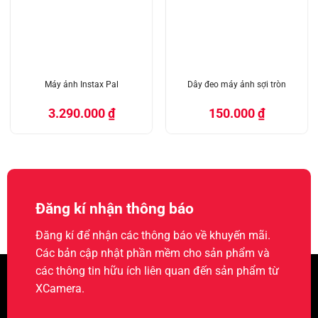
Máy ảnh Instax Pal
Dây đeo máy ảnh sợi tròn
3.290.000
₫
150.000
₫
Đăng kí nhận thông báo
Đăng kí để nhận các thông báo về khuyến mãi.
Các bản cập nhật phần mềm cho sản phẩm và
các thông tin hữu ích liên quan đến sản phẩm từ
XCamera.