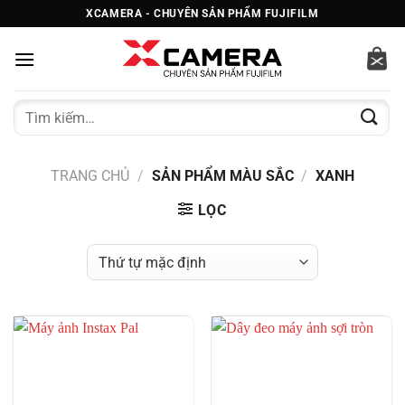
Bỏ
XCAMERA - CHUYÊN SẢN PHẨM FUJIFILM
qua
nội
dung
Tìm
kiếm:
TRANG CHỦ
/
SẢN PHẨM MÀU SẮC
/
XANH
LỌC