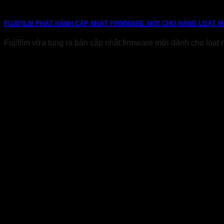
FUJIFILM PHÁT HÀNH CẬP NHẬT FIRMWARE MỚI CHO HÀNG LOẠT M
Fujifilm vừa tung ra bản cập nhật firmware mới dành cho loạt 