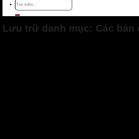
Tìm
kiếm:
Lưu trữ danh mục:
Các bản