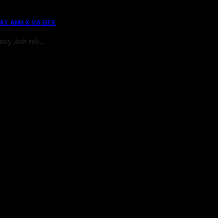
ÁY ẢNH X VÀ GFX
máy ảnh nổi...