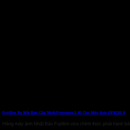
Fujifilm Ra Mắt Bản Cập Nhật Firmware 2.40 Cho Máy Ảnh GFX100 II
Hãng máy ảnh Nhật Bản Fujifilm vừa chính thức phát hành bản