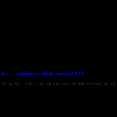
Fujifilm ra mắt bản cập nhật firmware cho X-T30 III
Hãng Fujifilm vừa phát hành bản cập nhật firmware phiên bản