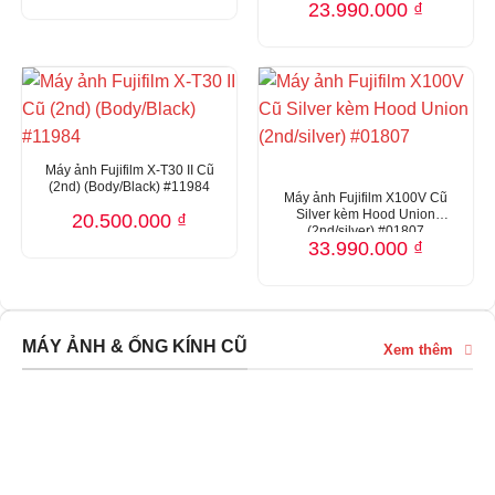
gốc
hiện
Giá
Giá
23.990.000
₫
là:
tại
gốc
hiện
31.500.000 ₫.
là:
là:
tại
27.990.000 ₫.
24.990.000 ₫.
là:
23.990.00
Máy ảnh Fujifilm X-T30 II Cũ
(2nd) (Body/Black) #11984
Máy ảnh Fujifilm X100V Cũ
Silver kèm Hood Union
20.500.000
₫
(2nd/silver) #01807
33.990.000
₫
MÁY ẢNH & ỐNG KÍNH CŨ
Xem thêm
THU CŨ – ĐỔI MỚI