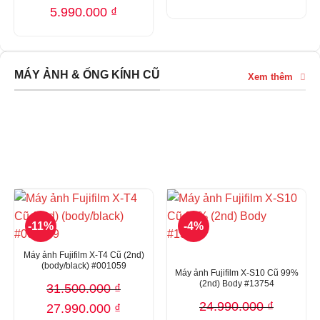
5.990.000
₫
MÁY ẢNH & ỐNG KÍNH CŨ
Xem thêm
MÁY ẢNH VÀ ỐNG KÍNH CŨ
-11%
-4%
Máy ảnh Fujifilm X-T4 Cũ (2nd)
(body/black) #001059
Máy ảnh Fujifilm X-S10 Cũ 99%
(2nd) Body #13754
31.500.000
₫
24.990.000
₫
Giá
Giá
27.990.000
₫