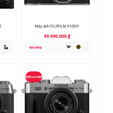
5
Máy ảnh FUJIFILM X100VI
49.990.000
₫
...
Mới ra mắt