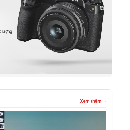
t lượng
i
Xem thêm