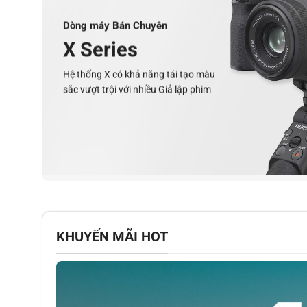
Dòng máy Bán Chuyên
X Series
Hệ thống X có khả năng tái tạo màu
sắc vượt trội với nhiều Giả lập phim
KHUYẾN MÃI HOT