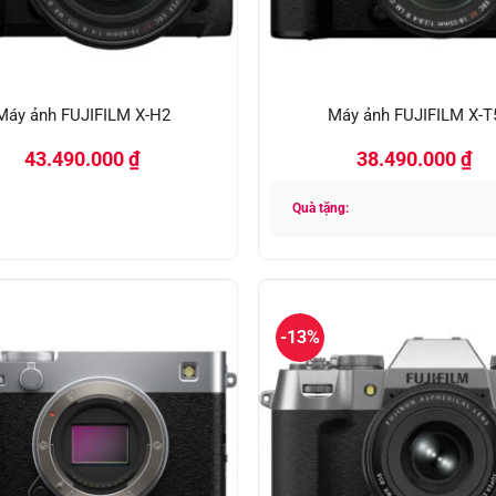
Máy ảnh FUJIFILM X-H2
Máy ảnh FUJIFILM X-T
43.490.000
₫
38.490.000
₫
-13%