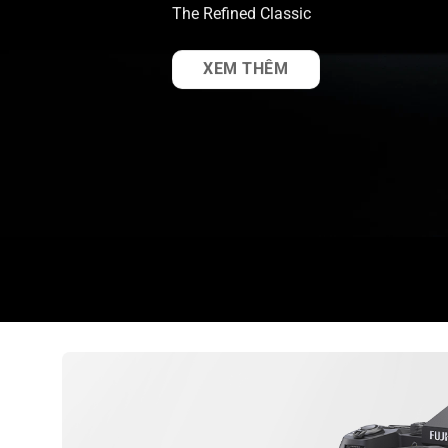
Bắt đầu câu chuyện của bạn
The Refined Classic
Half the Size, Twice the Story
Color Your Moment
The One and Only
XEM THÊM
XEM THÊM
XEM THÊM
XEM THÊM
XEM THÊM