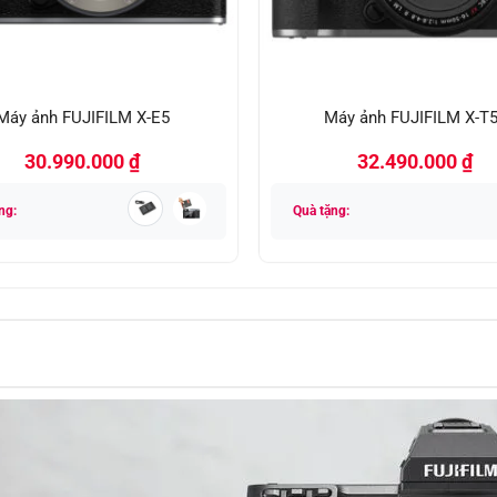
Máy ảnh FUJIFILM X-E5
Máy ảnh FUJIFILM X-T
30.990.000
₫
32.490.000
₫