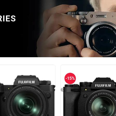
RIES
-15%