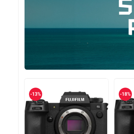
-13%
-18%