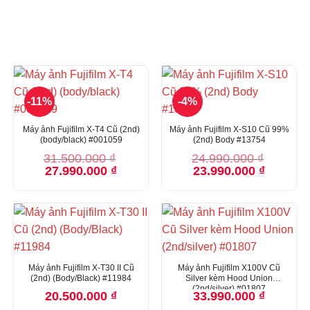
MÁY ẢNH VÀ ỐNG KÍNH CŨ
-11%
-4%
Máy ảnh Fujifilm X-T4 Cũ (2nd)
Máy ảnh Fujifilm X-S10 Cũ 99%
(body/black) #001059
(2nd) Body #13754
31.500.000
₫
24.990.000
₫
Giá
Giá
Giá
Giá
27.990.000
₫
23.990.000
₫
gốc
hiện
gốc
hiện
là:
tại
là:
tại
31.500.000 ₫.
là:
24.990.000 ₫.
là:
27.990.000 ₫.
23.990.00
Máy ảnh Fujifilm X-T30 II Cũ
Máy ảnh Fujifilm X100V Cũ
(2nd) (Body/Black) #11984
Silver kèm Hood Union
(2nd/silver) #01807
20.500.000
₫
33.990.000
₫