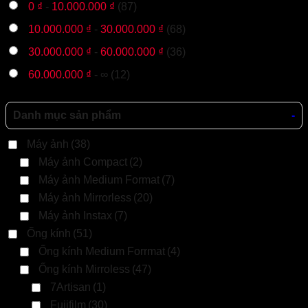
0
₫
-
10.000.000
₫
(87)
10.000.000
₫
-
30.000.000
₫
(68)
30.000.000
₫
-
60.000.000
₫
(36)
60.000.000
₫
- ∞ (12)
Danh mục sản phẩm
-
Máy ảnh
(38)
Máy ảnh Compact
(2)
Máy ảnh Medium Format
(7)
Máy ảnh Mirrorless
(20)
Máy ảnh Instax
(7)
Ống kính
(51)
Ống kính Medium Forrmat
(4)
Ống kính Mirroless
(47)
7Artisan
(1)
Fujifilm
(30)