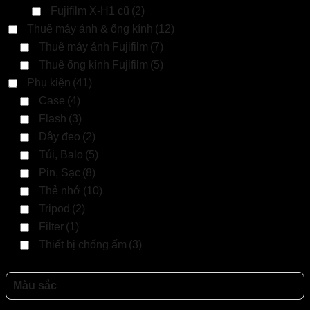
Fujifilm X-H1 cũ
(2)
Thuê máy ảnh & ống kính
(12)
Thuê máy ảnh Fujifilm
(7)
Thuê ống kính Fujifilm
(5)
Phụ kiện
(41)
Case
(4)
Flash
(3)
Dây đeo
(2)
Túi, Balo
(5)
Pin, Sạc
(8)
Thẻ nhớ
(10)
Tripod
(2)
Filter
(1)
Thiết bị chống ấm
(3)
Màu sắc