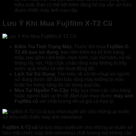
hiệu suất. Bạn có thể tiết kiệm đáng kể mà vẫn sở hữu
được chiếc máy ảnh cao cấp.
Lưu Ý Khi Mua Fujifilm X-T2 Cũ
Kiểm Tra Tình Trạng Máy
: Trước khi mua
Fujifilm X-
T2 đã qua sử dụng
, bạn nên kiểm tra kỹ tình trạng
máy, bao gồm cảm biến, màn hình, các nút bấm, và hệ
thống lấy nét. Hãy chắc chắn rằng máy không bị trầy
xước quá nhiều và vẫn hoạt động tốt.
Lịch Sử Sử Dụng
: Tìm hiểu về số lần chụp và người
sử dụng trước để đảm bảo rằng máy không bị mòn
hoặc hư hỏng nặng do sử dụng quá lâu.
Mua Tại Nguồn Tin Cậy
: Hãy lựa chọn các cửa hàng
hoặc người bán uy tín để đảm bảo mua được
máy ảnh
Fujifilm cũ
với chất lượng tốt và giá cả hợp lý.
Fujifilm X-T2 cũ
là lựa chọn tuyệt vời cho những ai muốn sở
hữu một chiếc máy ảnh mirrorless chất lượng mà không cần