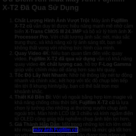
X-T2 Đã Qua Sử Dụng
Chất Lượng Hình Ảnh Vượt Trội
: Máy ảnh
Fujifilm
X-T2 cũ
vẫn duy trì được hiệu năng mạnh mẽ nhờ cảm
biến
X-Trans CMOS III 24.3MP
và bộ xử lý hình ảnh
X-
Processor Pro
. Với chất lượng ảnh sắc nét, màu sắc
trung thực, và khả năng xử lý ánh sáng tốt, bạn sẽ
không thất vọng với những bức hình của mình.
Quay Video 4K
: Nếu bạn quan tâm đến việc quay
video,
Fujifilm X-T2 đã qua sử dụng
vẫn có khả năng
quay video
4K chất lượng cao
, hỗ trợ
F-Log Gamma
giúp việc chỉnh màu dễ dàng hơn sau khi quay.
Tốc Độ Lấy Nét Nhanh
: Nhờ hệ thống lấy nét tự động
nhanh và chính xác, kết hợp với tốc độ chụp liên tiếp
lên tới 8 khung hình/giây, bạn có thể bắt trọn mọi
khoảnh khắc.
Thiết Kế Bền Bỉ
: Với vỏ ngoài bằng hợp kim magie và
khả năng chống chịu thời tiết,
Fujifilm X-T2 cũ
là lựa
chọn lý tưởng cho những ai thường xuyên chụp ảnh
ngoài trời. Màn hình LCD lật 3 chiều và kính ngắm điện
tử OLED cũng giúp trải nghiệm chụp ảnh tiện lợi hơn.
Giá Thành Hấp Dẫn
: Một trong những lợi ích lớn nhất
khi mua
máy ảnh Fujifilm cũ
chính là mức giá tốt hơn
so với máy mới mà vẫn đảm bảo được tính năng và