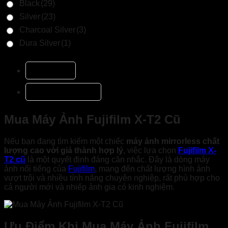
Black
(29)
Silver
(23)
Charcoal Silver
(3)
Dura Silver
(1)
Mô tả
Đánh giá (0)
Mua Máy Ảnh Fujifilm X-T2 Cũ
Nếu bạn đang tìm kiếm một chiếc
máy ảnh mirrorless chất
lượng cao với giá thành hợp lý
, việc lựa chọn
Fujifilm X-
T2 cũ
là một quyết định đáng cân nhắc. Đây là dòng máy
ảnh nổi tiếng của
Fujifilm
, mang đến chất lượng hình ảnh
vượt trội và nhiều tính năng chuyên nghiệp, rất phù hợp cho
cả người mới và nhiếp ảnh gia có kinh nghiệm.
Ưu Điểm Khi Mua Máy Ảnh Fujifilm