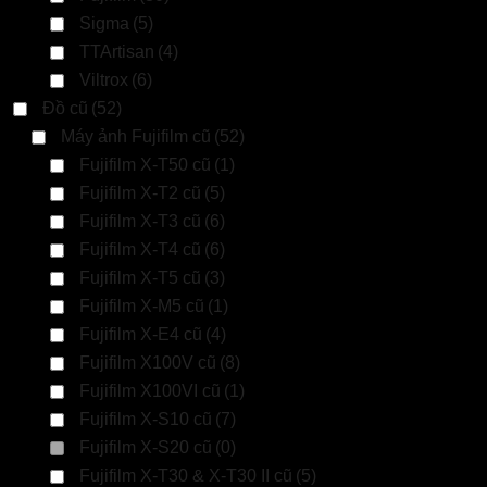
Sigma
(5)
TTArtisan
(4)
Viltrox
(6)
Đồ cũ
(52)
Máy ảnh Fujifilm cũ
(52)
Fujifilm X-T50 cũ
(1)
Fujifilm X-T2 cũ
(5)
Fujifilm X-T3 cũ
(6)
Fujifilm X-T4 cũ
(6)
Fujifilm X-T5 cũ
(3)
Fujifilm X-M5 cũ
(1)
Fujifilm X-E4 cũ
(4)
Fujifilm X100V cũ
(8)
Fujifilm X100VI cũ
(1)
Fujifilm X-S10 cũ
(7)
Fujifilm X-S20 cũ
(0)
Fujifilm X-T30 & X-T30 II cũ
(5)