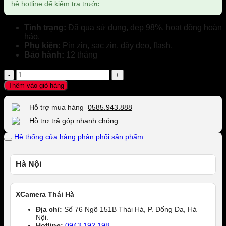
hệ hotline để kiểm tra trước.
Tình trạng:
Đã qua sử dụng, đẹp 98%, hoạt động hoàn
hảo.
Phụ kiện:
Pin zin, sạc zin, dây đeo, flash.
Bảo hành:
12 tháng
Máy
ảnh
Thêm vào giỏ hàng
Fujifilm
X-
Hỗ trợ mua hàng
0585.943.888
T2
Cũ
Hỗ trợ trả góp nhanh chóng
(2nd)
Hệ thống cửa hàng phân phối sản phẩm.
Body
#0813
số
lượng
Hà Nội
XCamera Thái Hà
Địa chỉ:
Số 76 Ngõ 151B Thái Hà, P. Đống Đa, Hà
Nội.
Hotline:
0943.192.198