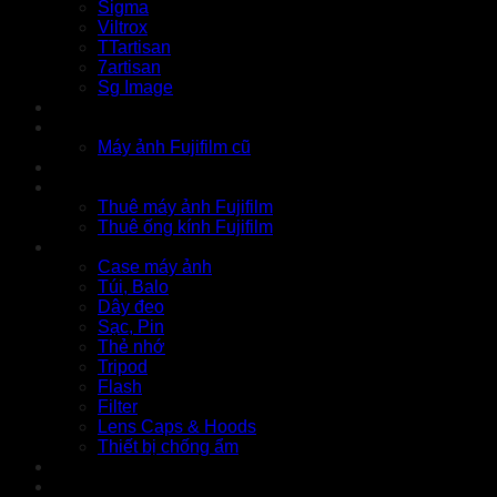
Sigma
Viltrox
TTartisan
7artisan
Sg Image
Instax
Đồ cũ
Máy ảnh Fujifilm cũ
Thu cũ
Cho thuê
Thuê máy ảnh Fujifilm
Thuê ống kính Fujifilm
Phụ kiện
Case máy ảnh
Túi, Balo
Dây đeo
Sạc, Pin
Thẻ nhớ
Tripod
Flash
Filter
Lens Caps & Hoods
Thiết bị chống ẩm
Tin tức
Liên hệ