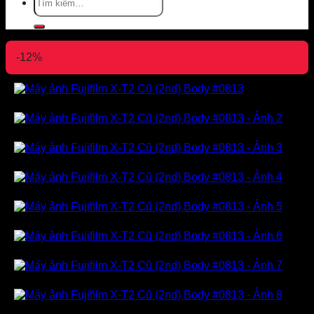
kiếm:
-12%