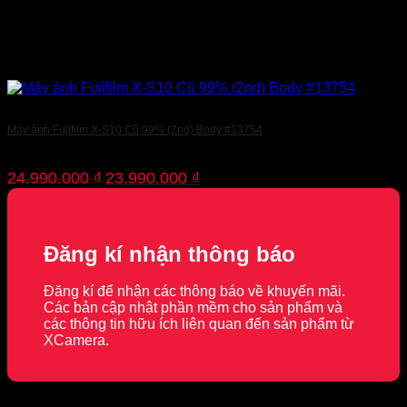
Máy ảnh Fujifilm X-S10 Cũ 99% (2nd) Body #13754
Giá
Giá
24.990.000
₫
23.990.000
₫
gốc
hiện
là:
tại
24.990.000 ₫.
là:
23.990.000 ₫.
Đăng kí nhận thông báo
Đăng kí để nhận các thông báo về khuyến mãi.
Các bản cập nhật phần mềm cho sản phẩm và
các thông tin hữu ích liên quan đến sản phẩm từ
XCamera.