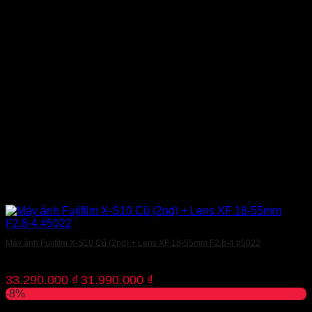
Máy ảnh Fujifilm X-S10 Cũ (2nd) + Lens XF 18-55mm F2.8-4 #5022
Giá
Giá
33.290.000
₫
31.990.000
₫
gốc
hiện
-8%
là:
tại