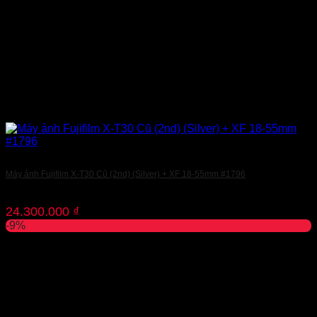
Máy ảnh Fujifilm X-T30 Cũ (2nd) (Silver) + XF 18-55mm #1796
24.300.000
₫
-9%