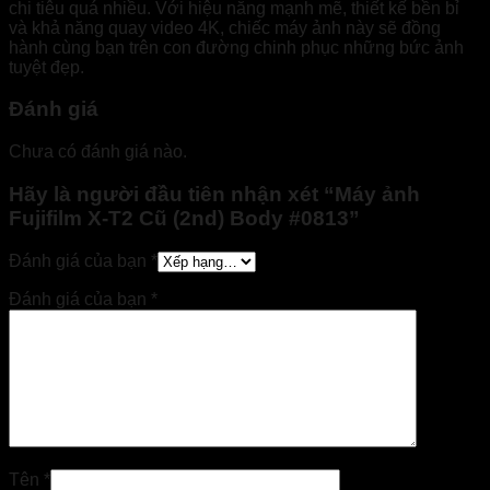
chi tiêu quá nhiều. Với hiệu năng mạnh mẽ, thiết kế bền bỉ
và khả năng quay video 4K, chiếc máy ảnh này sẽ đồng
hành cùng bạn trên con đường chinh phục những bức ảnh
tuyệt đẹp.
Đánh giá
Chưa có đánh giá nào.
Hãy là người đầu tiên nhận xét “Máy ảnh
Fujifilm X-T2 Cũ (2nd) Body #0813”
Đánh giá của bạn
*
Đánh giá của bạn
*
Tên
*