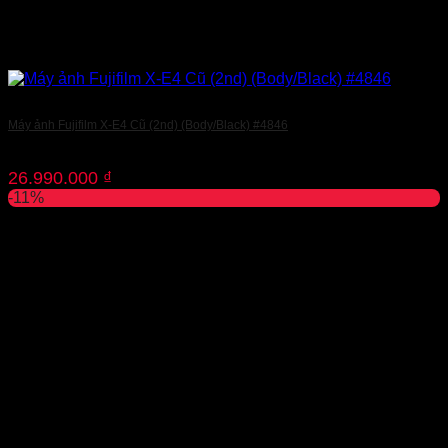
Máy ảnh Fujifilm X-E4 Cũ (2nd) (Body/Black) #4846
26.990.000
₫
-11%