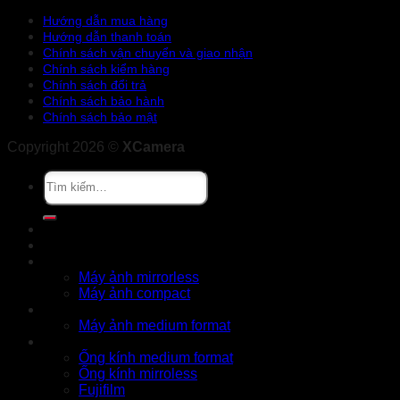
Hướng dẫn mua hàng
Hướng dẫn thanh toán
Chính sách vận chuyển và giao nhận
Chính sách kiểm hàng
Chính sách đổi trả
Chính sách bảo hành
Chính sách bảo mật
Copyright 2026 ©
XCamera
Tìm
kiếm:
Khuyến mãi
Cửa hàng
X Series
Máy ảnh mirrorless
Máy ảnh compact
GFX Series
Máy ảnh medium format
Ống kính
Ống kính medium format
Ống kính mirroless
Fujifilm