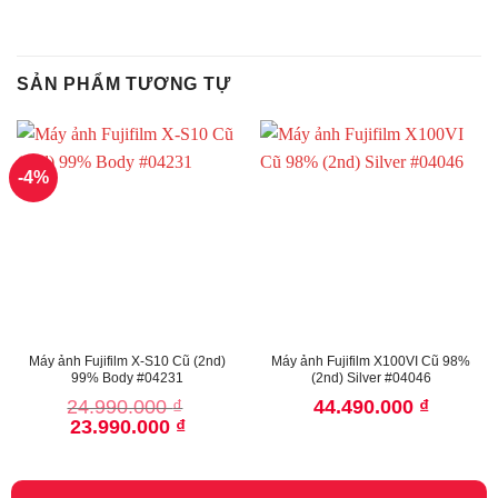
SẢN PHẨM TƯƠNG TỰ
-4%
Máy ảnh Fujifilm X-S10 Cũ (2nd)
Máy ảnh Fujifilm X100VI Cũ 98%
99% Body #04231
(2nd) Silver #04046
24.990.000
₫
44.490.000
₫
Giá
Giá
23.990.000
₫
gốc
hiện
là:
tại
24.990.000 ₫.
là:
23.990.000 ₫.