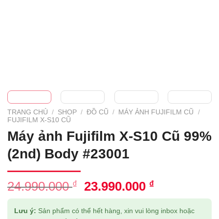
TRANG CHỦ
/
SHOP
/
ĐỒ CŨ
/
MÁY ẢNH FUJIFILM CŨ
/
FUJIFILM X-S10 CŨ
Máy ảnh Fujifilm X-S10 Cũ 99%
(2nd) Body #23001
Giá
Giá
24.990.000
₫
23.990.000
₫
gốc
hiện
là:
tại
Lưu ý:
Sản phẩm có thể hết hàng, xin vui lòng inbox hoặc