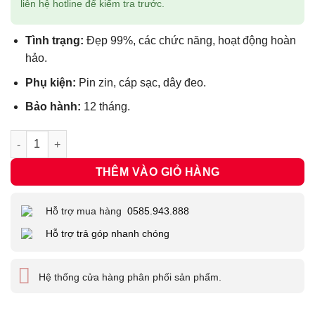
24.990.000 ₫.
là:
liên hệ hotline để kiểm tra trước.
23.990.000 ₫
Tình trạng:
Đẹp 99%, các chức năng, hoạt động hoàn
hảo.
Phụ kiện:
Pin zin, cáp sạc, dây đeo.
Bảo hành:
12 tháng.
Máy ảnh Fujifilm X-S10 Cũ 99% (2nd) Body #23001 số lượng
THÊM VÀO GIỎ HÀNG
Hỗ trợ mua hàng
0585.943.888
Hỗ trợ trả góp nhanh chóng
Hệ thống cửa hàng phân phối sản phẩm.